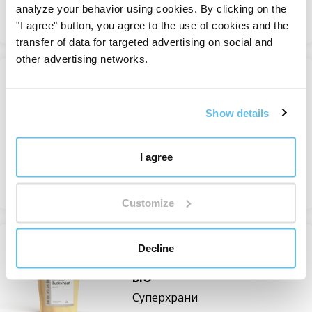
analyze your behavior using cookies. By clicking on the
Преглед
"I agree" button, you agree to the use of cookies and the
transfer of data for targeted advertising on social and
other advertising networks.
-30%
Ленено семе BEWIT, BIO
Show details
Извлечени семена
На склад
от 3,45 €
I agree
Преглед
Customize
НОВО
Decline
Олющена елда - градушка,
BIO
Суперхрани