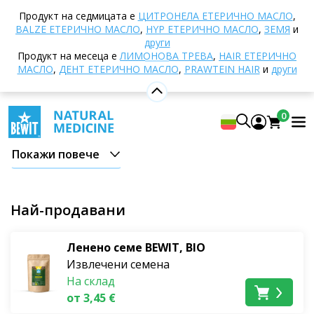
Начало
E-shop
Хранене и хранителни добавки
Продукт на седмицата е
ЦИТРОНЕЛА ЕТЕРИЧНО МАСЛО
,
Суперхрани
Други суперхрани
BALZE ЕТЕРИЧНО МАСЛО
,
HYP ЕТЕРИЧНО МАСЛО
,
ЗЕМЯ
и
други
Други суперхрани
Продукт на месеца е
ЛИМОНОВА ТРЕВА
,
HAIR ЕТЕРИЧНО
МАСЛО
,
ДЕНТ ЕТЕРИЧНО МАСЛО
,
PRAWTEIN HAIR
и
други
Обогатете диетата си със суперхрани и подарете на
тялото си най-доброто от природата. Тези
0
природни съкровища са пълни с
витамини,
минерали, антиоксиданти
и други полезни
Покажи повече
вещества, които ще повишат
имунитета
ви, ще ви
заредят с енергия
и ще ви помогнат да
се
справите със стреса
. Хранете се здравословно,
Най-продавани
вкусно и балансирано.
Ленено семе BEWIT, BIO
Суперхрани от най-високо
Извлечени семена
качество
На склад
от 3,45 €
В нашия асортимент от суперхрани ще откриете