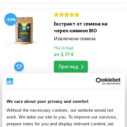
-50%
Екстракт от семена на
черен кимион BIO
Извлечени семена
На склад
от 3,77 €
Преглед
Ленени корнизи
We care about your privacy and comfort
Извлечени семена
Without the necessary cookies, our website would not
На склад
work. We tailor our site to you. To improve our services,
от 2,73 €
prepare news for you and display relevant content, we