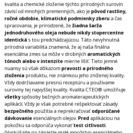
kvalita a chemické zloženie týchto prírodných surovín
závisí od mnohých premenných, ako je
pôvod rastliny,
ročné obdobie, klimatické podmienky zberu
a čas
spracovania, je prirodzené, že
žiadna šarža
jednodruhového oleja nebude nikdy stopercentne
identická
s tou predchádzajúcou. Táto nevyhnutná
prírodná variabilita znamená, že aj naša finálna
esenciálna zmes sa môže v drobných
aromatických
tónoch alebo v intenzite
mierne líšiť. Tieto jemné
nuansy sú však dôkazom
pravosti a prírodného
zloženia
produktu, nie známkou jeho zníženej kvality.
Vždy dodržiavame presnú receptúru a používame
suroviny tej najvyššej kvality. Kvalita CTEO® umožňuje
všetky
spôsoby bežných aromaterapeutických
aplikácií. Vždy je však potrebné rešpektovať zásady
bezpečného
použitia a neprekračovať
odporúčané
dávkovanie
esenciálnych olejov.
Pred
aplikáciou na
pokožku sa odporúča vykonať
test citlivosti
.
(Vyskúšajte na zápästie malé množstvo esenciálneho