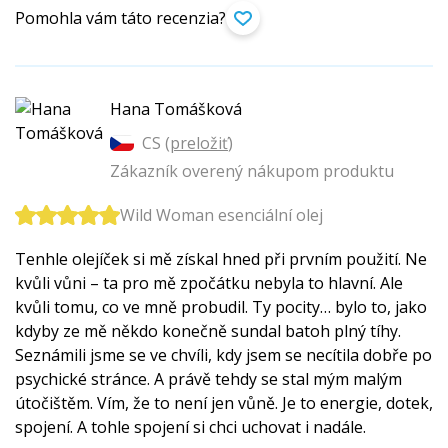
Pomohla vám táto recenzia?
Hana Tomášková
CS (
preložiť
)
Zákazník overený nákupom produktu
Wild Woman esenciální olej
Tenhle olejíček si mě získal hned při prvním použití. Ne
kvůli vůni – ta pro mě zpočátku nebyla to hlavní. Ale
kvůli tomu, co ve mně probudil. Ty pocity… bylo to, jako
kdyby ze mě někdo konečně sundal batoh plný tíhy.
Seznámili jsme se ve chvíli, kdy jsem se necítila dobře po
psychické stránce. A právě tehdy se stal mým malým
útočištěm. Vím, že to není jen vůně. Je to energie, dotek,
spojení. A tohle spojení si chci uchovat i nadále.