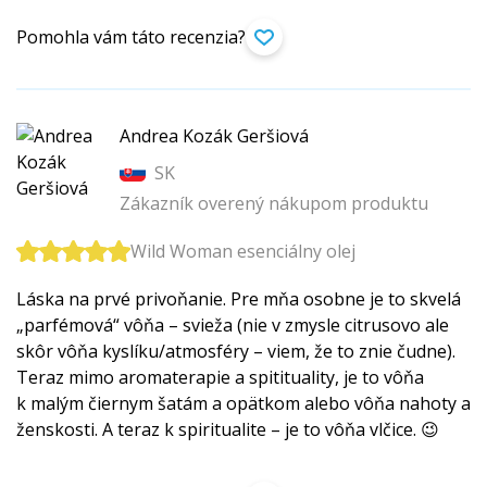
Pomohla vám táto recenzia?
Andrea Kozák Geršiová
SK
Zákazník overený nákupom produktu
Wild Woman esenciálny olej
Láska na prvé privoňanie. Pre mňa osobne je to skvelá
„parfémová“ vôňa – svieža (nie v zmysle citrusovo ale
skôr vôňa kyslíku/atmosféry – viem, že to znie čudne).
Teraz mimo aromaterapie a spitituality, je to vôňa
k malým čiernym šatám a opätkom alebo vôňa nahoty a
ženskosti. A teraz k spiritualite – je to vôňa vlčice. 😉