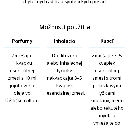
zbytočných aditív a syntetických prísad.
Možnosti použitia
Parfumy
Inhalácia
Kúpeľ
Zmiešajte
Do difuzéra
Zmiešajte 3–5
1 kvapku
alebo inhalačnej
kvapiek
esenciálnej
tyčinky
esenciálnej
zmesi s 10 ml
nakvapkajte 3–5
zmesi s tromi
jojobového
kvapiek
polievkovými
oleja vo
esenciálnej zmesi.
lyžicami
fľaštičke roll-on.
smotany, medu
alebo tekutého
mydla a
vmiešajte do