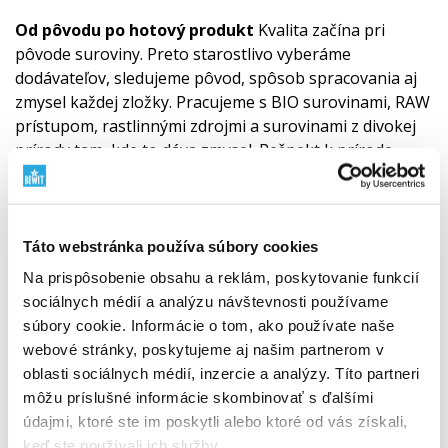
Od pôvodu po hotový produkt
Kvalita začína pri
pôvode suroviny. Preto starostlivo vyberáme
dodávateľov, sledujeme pôvod, spôsob spracovania aj
zmysel každej zložky. Pracujeme s BIO surovinami, RAW
prístupom, rastlinnými zdrojmi a surovinami z divokej
prírody tam, kde to dáva zmysel. Rešpekt k prírode
spájame s vedou, testovaním a vlastnou
zodpovednosťou.
Zistite, prečo záleží na pôvode
surovín
"
Táto webstránka používa súbory cookies
Na prispôsobenie obsahu a reklám, poskytovanie funkcií
sociálnych médií a analýzu návštevnosti používame
súbory cookie. Informácie o tom, ako používate naše
webové stránky, poskytujeme aj našim partnerom v
oblasti sociálnych médií, inzercie a analýzy. Títo partneri
môžu príslušné informácie skombinovať s ďalšími
údajmi, ktoré ste im poskytli alebo ktoré od vás získali,
keď ste používali ich služby.