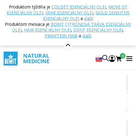
Domov
E-shop
Aromaterapia
Esenciálne oleje
Produktom týždňa je
COLDET ESENCIÁLNY OLEJ
,
MOVE GT
Zmesi esenciálnych olejov
Wild Woman
ESENCIÁLNY OLEJ
,
VAHE ESENCIÁLNY OLEJ
,
GOLD SENSITIVE
esenciálny olej
ESENCIÁLNY OLEJ
a
ďalší
Produktom mesiaca je
BEWIT CITRÓNOVÁ TRÁVA ESENCIÁLNY
OLEJ
,
HAIR ESENCIÁLNY OLEJ
,
DENT ESENCIÁLNY OLEJ
,
PRAWTEIN HAIR
a
ďalší
Wild Woman esenciálny olej
100% čistá a prírodná zmes CTEO® esenciálnych olejov
0
5
Zobraziť 18 recenzií
Vhodné
na