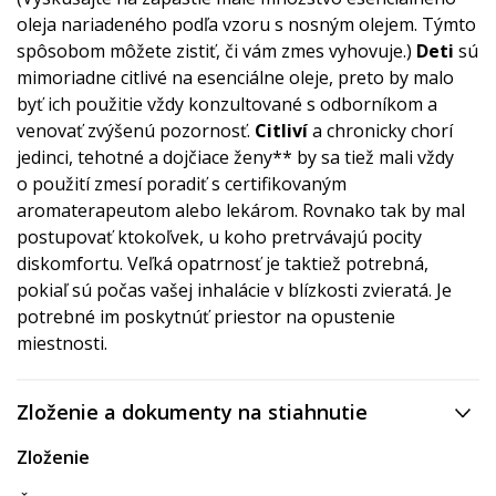
oleja nariadeného podľa vzoru s nosným olejem. Týmto
spôsobom môžete zistiť, či vám zmes vyhovuje.)
Deti
sú
mimoriadne citlivé na esenciálne oleje, preto by malo
byť ich použitie vždy konzultované s odborníkom a
venovať zvýšenú pozornosť.
Citliví
a chronicky chorí
jedinci, tehotné a dojčiace ženy** by sa tiež mali vždy
o použití zmesí poradiť s certifikovaným
aromaterapeutom alebo lekárom. Rovnako tak by mal
postupovať ktokoľvek, u koho pretrvávajú pocity
diskomfortu. Veľká opatrnosť je taktiež potrebná,
pokiaľ sú počas vašej inhalácie v blízkosti zvieratá. Je
potrebné im poskytnúť priestor na opustenie
miestnosti.
Zloženie a dokumenty na stiahnutie
Zloženie