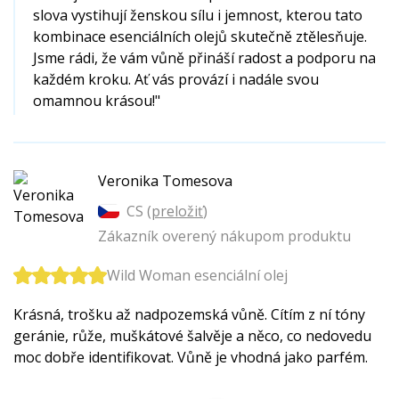
slova vystihují ženskou sílu i jemnost, kterou tato
kombinace esenciálních olejů skutečně ztělesňuje.
Jsme rádi, že vám vůně přináší radost a podporu na
každém kroku. Ať vás provází i nadále svou
omamnou krásou!"
Veronika Tomesova
CS (
preložiť
)
Zákazník overený nákupom produktu
Wild Woman esenciální olej
Krásná, trošku až nadpozemská vůně. Cítím z ní tóny
geránie, růže, muškátové šalvěje a něco, co nedovedu
moc dobře identifikovat. Vůně je vhodná jako parfém.