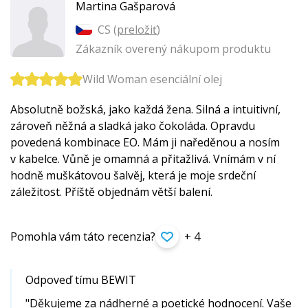
Martina Gašparová
CS (
preložiť
)
Zákazník overený nákupom produktu
Wild Woman esenciální olej
Absolutně božská, jako každá žena. Silná a intuitivní,
zároveň něžná a sladká jako čokoláda. Opravdu
povedená kombinace EO. Mám ji naředěnou a nosím
v kabelce. Vůně je omamná a přitažlivá. Vnímám v ní
hodně muškátovou šalvěj, která je moje srdeční
záležitost. Příště objednám větší balení.
Pomohla vám táto recenzia?
+ 4
Odpoveď tímu BEWIT
"Děkujeme za nádherné a poetické hodnocení. Vaše