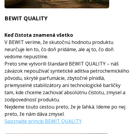
BEWIT QUALITY
Keď čistota znamená všetko
V BEWIT veríme, že skutočnú hodnotu produktu
neurčuje len to, čo doň pridáme, ale aj to, čo doň
vedome nepustíme.
Preto sme vytvorili štandard BEWIT QUALITY – náš
záväzok nepoužívať syntetické aditíva petrochemického
pôvodu, skryté parfumácie, zbytočné plnidlá,
priemyselné stabilizátory ani technologické barličky
tam, kde chceme zachovať absolútnu čistotu, zmysel a
zodpovednosť produktu.
Nejdeme touto cestou preto, že je ľahká. Ideme po nej
preto, že nám dáva zmysel.
Spoznajte princíp BEWIT QUALITY