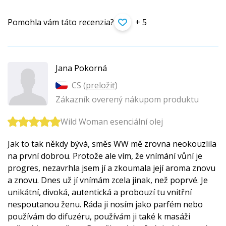
Pomohla vám táto recenzia?
+ 5
Jana Pokorná
CS (
preložiť
)
Zákazník overený nákupom produktu
Wild Woman esenciální olej
Jak to tak někdy bývá, směs WW mě zrovna neokouzlila
na první dobrou. Protože ale vím, že vnímání vůní je
progres, nezavrhla jsem jí a zkoumala její aroma znovu
a znovu. Dnes už jí vnímám zcela jinak, než poprvé. Je
unikátní, divoká, autentická a probouzí tu vnitřní
nespoutanou ženu. Ráda ji nosím jako parfém nebo
používám do difuzéru, používám ji také k masáži