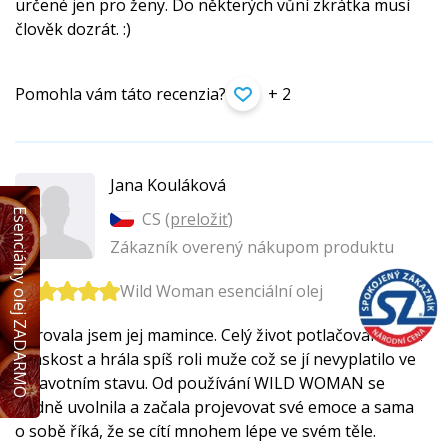
určené jen pro ženy. Do některých vůní zkrátka musí
člověk dozrát. :)
Pomohla vám táto recenzia?
+ 2
Jana Kouláková
Esenciálny olej ZADARMO
CS (
preložiť
)
Zákazník overený nákupom produktu
Wild Woman esenciální olej
Darovala jsem jej mamince. Celý život potlačovala svou
ženskost a hrála spíš roli muže což se jí nevyplatilo ve
zdravotním stavu. Od používání WILD WOMAN se
hodně uvolnila a začala projevovat své emoce a sama
o sobě říká, že se cítí mnohem lépe ve svém těle.