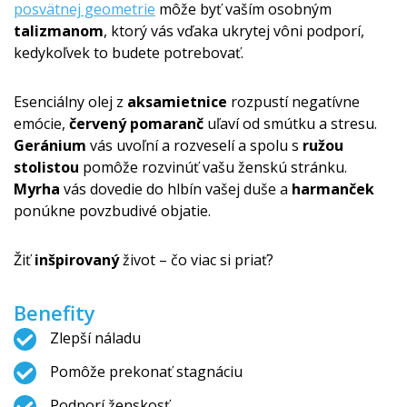
posvätnej geometrie
môže byť vaším osobným
talizmanom
, ktorý vás vďaka ukrytej vôni podporí,
kedykoľvek to budete potrebovať.
Esenciálny olej z
aksamietnice
rozpustí negatívne
emócie,
červený pomaranč
uľaví od smútku a stresu.
Geránium
vás uvoľní a rozveselí a spolu s
ružou
stolistou
pomôže rozvinúť vašu ženskú stránku.
Myrha
vás dovedie do hlbín vašej duše a
harmanček
ponúkne povzbudivé objatie.
Žiť
inšpirovaný
život – čo viac si priať?
Benefity
Zlepší náladu
Pomôže prekonať stagnáciu
Podporí ženskosť