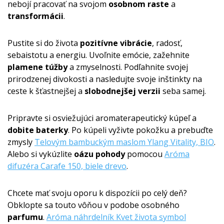
nebojí pracovať na svojom
osobnom raste
a
transformácii
.
Pustite si do života
pozitívne vibrácie
, radosť,
sebaistotu a energiu. Uvoľnite emócie, zažehnite
plamene túžby
a zmyselnosti. Podľahnite svojej
prirodzenej divokosti a nasledujte svoje inštinkty na
ceste k šťastnejšej a
slobodnejšej verzii
seba samej.
Pripravte si osviežujúci aromaterapeutický kúpeľ a
dobite baterky
. Po kúpeli vyživte pokožku a prebuďte
zmysly
Telovým bambuckým maslom Ylang Vitality, BIO
.
Alebo si vykúzlite
oázu pohody
pomocou
Aróma
difuzéra Carafe 150, biele drevo
.
Chcete mať svoju oporu k dispozícii po celý deň?
Obklopte sa touto vôňou v podobe osobného
parfumu
.
Aróma náhrdelník Kvet života symbol