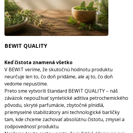
BEWIT QUALITY
Keď čistota znamená všetko
V BEWIT veríme, že skutočnú hodnotu produktu
neurčuje len to, čo doň pridáme, ale aj to, čo doň
vedome nepustíme.
Preto sme vytvorili štandard BEWIT QUALITY – náš
záväzok nepoužívať syntetické aditíva petrochemického
pôvodu, skryté parfumácie, zbytočné plnidlá,
priemyselné stabilizátory ani technologické barličky
tam, kde chceme zachovať absolútnu čistotu, zmysel a
zodpovednosť produktu.