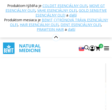
Domov
E-shop
Aromaterapia
Esenciálne oleje
Produktom týždňa je
COLDET ESENCIÁLNY OLEJ
,
MOVE GT
Zmesi esenciálnych olejov
Man No. 1 esenciálny
ESENCIÁLNY OLEJ
,
VAHE ESENCIÁLNY OLEJ
,
GOLD SENSITIVE
olej
ESENCIÁLNY OLEJ
a
ďalší
Produktom mesiaca je
BEWIT CITRÓNOVÁ TRÁVA ESENCIÁLNY
OLEJ
,
HAIR ESENCIÁLNY OLEJ
,
DENT ESENCIÁLNY OLEJ
,
PRAWTEIN HAIR
a
ďalší
Man No. 1 esenciálny olej
100% čistá a prírodná zmes CTEO® esenciálnych olejov
0
5
Zobraziť 7 recenzií
Vhodné
na