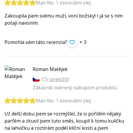
Man No. 1 esenciální olej
Zakoupila jsem svému muži, voní božsky! I já se s ním
potají navoním.
Pomohla vám táto recenzia?
+ 3
Roman Matějek
CS (
preložiť
)
Zákazník overený nákupom produktu
Man No. 1 esenciální olej
Už delší dobu jsem se rozmýšlel, že si pořídím nějaký
parfém a zkusil jsem tuto směs, koupil k tomu kuličku
na lahvičku a roztírám podél klíční kosti a jsem