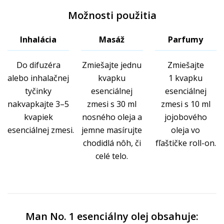
Možnosti použitia
Inhalácia
Masáž
Parfumy
Do difuzéra
Zmiešajte jednu
Zmiešajte
alebo inhalačnej
kvapku
1 kvapku
tyčinky
esenciálnej
esenciálnej
nakvapkajte 3–5
zmesi s 30 ml
zmesi s 10 ml
kvapiek
nosného oleja a
jojobového
esenciálnej zmesi.
jemne masírujte
oleja vo
chodidlá nôh, či
fľaštičke roll-on.
celé telo.
Man No. 1 esenciálny olej obsahuje: