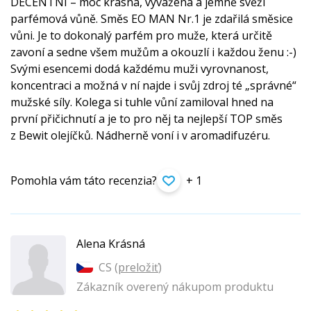
DECENTNÍ – moc krásná, vyvážená a jemně svěží
parfémová vůně. Směs EO MAN Nr.1 je zdařilá směsice
vůni. Je to dokonalý parfém pro muže, která určitě
zavoní a sedne všem mužům a okouzlí i každou ženu :-)
Svými esencemi dodá každému muži vyrovnanost,
koncentraci a možná v ní najde i svůj zdroj té „správné“
mužské síly. Kolega si tuhle vůní zamiloval hned na
první přičichnutí a je to pro něj ta nejlepší TOP směs
z Bewit olejíčků. Nádherně voní i v aromadifuzéru.
Pomohla vám táto recenzia?
+ 1
Alena Krásná
CS (
preložiť
)
Zákazník overený nákupom produktu