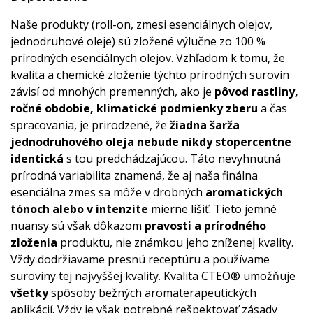
Naše produkty (roll-on, zmesi esenciálnych olejov,
jednodruhové oleje) sú zložené výlučne zo 100 %
prírodných esenciálnych olejov. Vzhľadom k tomu, že
kvalita a chemické zloženie týchto prírodných surovín
závisí od mnohých premenných, ako je
pôvod rastliny,
ročné obdobie, klimatické podmienky zberu
a čas
spracovania, je prirodzené, že
žiadna šarža
jednodruhového oleja nebude nikdy stopercentne
identická
s tou predchádzajúcou. Táto nevyhnutná
prírodná variabilita znamená, že aj naša finálna
esenciálna zmes sa môže v drobných
aromatických
tónoch alebo v intenzite
mierne líšiť. Tieto jemné
nuansy sú však dôkazom
pravosti a prírodného
zloženia
produktu, nie známkou jeho zníženej kvality.
Vždy dodržiavame presnú receptúru a používame
suroviny tej najvyššej kvality. Kvalita CTEO® umožňuje
všetky
spôsoby bežných aromaterapeutických
aplikácií. Vždy je však potrebné rešpektovať zásady