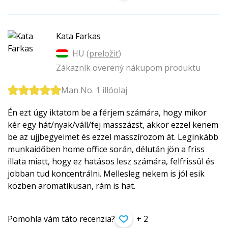
Kata Farkas
HU (
preložiť
)
Zákazník overený nákupom produktu
Man No. 1 illóolaj
Én ezt úgy iktatom be a férjem számára, hogy mikor
kér egy hát/nyak/váll/fej masszázst, akkor ezzel kenem
be az ujjbegyeimet és ezzel masszírozom át. Leginkább
munkaidőben home office során, délután jön a friss
illata miatt, hogy ez hatásos lesz számára, felfrissül és
jobban tud koncentrálni. Mellesleg nekem is jól esik
közben aromatikusan, rám is hat.
Pomohla vám táto recenzia?
+ 2