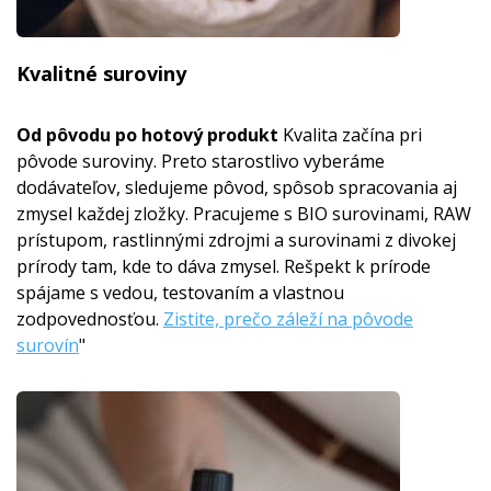
Kvalitné suroviny
Od pôvodu po hotový produkt
Kvalita začína pri
pôvode suroviny. Preto starostlivo vyberáme
dodávateľov, sledujeme pôvod, spôsob spracovania aj
zmysel každej zložky. Pracujeme s BIO surovinami, RAW
prístupom, rastlinnými zdrojmi a surovinami z divokej
prírody tam, kde to dáva zmysel. Rešpekt k prírode
spájame s vedou, testovaním a vlastnou
zodpovednosťou.
Zistite, prečo záleží na pôvode
surovín
"