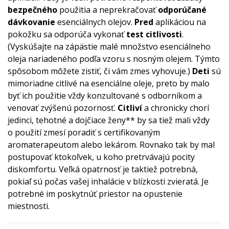
bezpečného
použitia a neprekračovať
odporúčané
dávkovanie
esenciálnych olejov.
Pred
aplikáciou na
pokožku sa odporúča vykonať
test citlivosti
.
(Vyskúšajte na zápästie malé množstvo esenciálneho
oleja nariadeného podľa vzoru s nosným olejem. Týmto
spôsobom môžete zistiť, či vám zmes vyhovuje.)
Deti
sú
mimoriadne citlivé na esenciálne oleje, preto by malo
byť ich použitie vždy konzultované s odborníkom a
venovať zvýšenú pozornosť.
Citliví
a chronicky chorí
jedinci, tehotné a dojčiace ženy** by sa tiež mali vždy
o použití zmesí poradiť s certifikovaným
aromaterapeutom alebo lekárom. Rovnako tak by mal
postupovať ktokoľvek, u koho pretrvávajú pocity
diskomfortu. Veľká opatrnosť je taktiež potrebná,
pokiaľ sú počas vašej inhalácie v blízkosti zvieratá. Je
potrebné im poskytnúť priestor na opustenie
miestnosti.