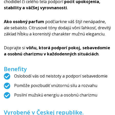
chodidiel či celého tela podporí
pocit upokojenia,
stability a väčšej vyrovnanosti
.
Ako osobný parfum
podčiarkne váš štýl nenápadne,
ale sebaisto. Citrusové tóny dodajú vôni ľahkosť, drevitý
základ hĺbku a korenistý charakter mužnú eleganciu.
Doprajte si
vôňu, ktorá podporí pokoj, sebavedomie
a osobnú charizmu v každodenných situáciách
.
Benefity
Oslobodí vás od neistoty a podporí sebavedomie
Pomôže povzbudiť vnútornú silu a rozvahu
Posilní mužskú energiu a osobnú charizmu
Vyrobené v Českej republike.