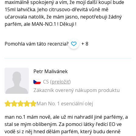
maximálně spokojený a vím, že mojí další koupí bude
15ml lahvička. Jeho citrusovo-dřevitá vůně mě
učarovala natolik, že mám jasno, nepotřebuji žádný
parfém, ale MAN-NO.1 ! Děkuji !
Pomohla vám táto recenzia?
+ 8
Petr Malivánek
CS (
preložiť
)
Zákazník overený nákupom produktu
Man No. 1 esenciální olej
man no.1 mám nově, ale už mi nahradil jiné parfémy, a
stal se mým oblíbeným. Za pomoci látky ředící EO ve
vodě si z něj hned dělám parfém, který budu denně