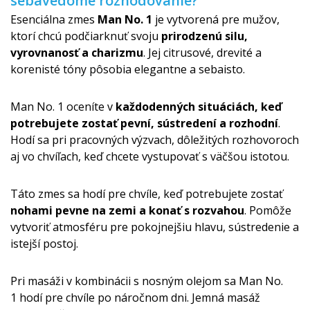
sebavedomé rozhodovanie?
Esenciálna zmes
Man No. 1
je vytvorená pre mužov,
ktorí chcú podčiarknuť svoju
prirodzenú silu,
vyrovnanosť a charizmu
. Jej citrusové, drevité a
korenisté tóny pôsobia elegantne a sebaisto.
Man No. 1 oceníte v
každodenných situáciách, keď
potrebujete zostať pevní, sústredení a rozhodní
.
Hodí sa pri pracovných výzvach, dôležitých rozhovoroch
aj vo chvíľach, keď chcete vystupovať s väčšou istotou.
Táto zmes sa hodí pre chvíle, keď potrebujete zostať
nohami pevne na zemi a konať s rozvahou
. Pomôže
vytvoriť atmosféru pre pokojnejšiu hlavu, sústredenie a
istejší postoj.
Pri masáži v kombinácii s nosným olejom sa Man No.
1 hodí pre chvíle po náročnom dni. Jemná masáž