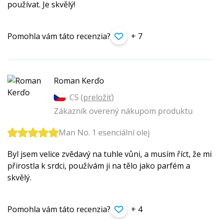
používat. Je skvělý!
Pomohla vám táto recenzia?
+ 7
Roman Kerďo
CS (
preložiť
)
Zákazník overený nákupom produktu
Man No. 1 esenciální olej
Byl jsem velice zvědavý na tuhle vůni, a musím říct, že mi
přirostla k srdci, používám ji na tělo jako parfém a
skvělý.
Pomohla vám táto recenzia?
+ 4