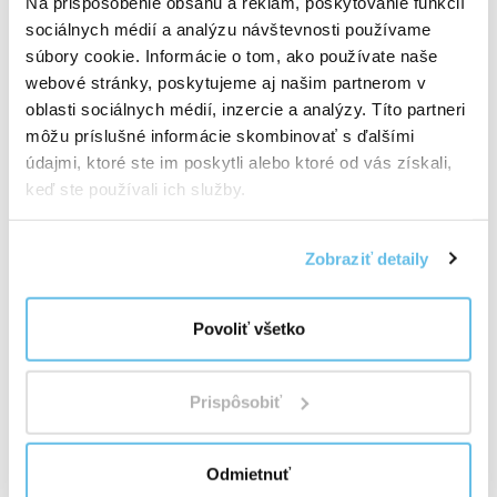
Na prispôsobenie obsahu a reklám, poskytovanie funkcií
olejov – od jednoduchých kompozícií až po komplexné
sociálnych médií a analýzu návštevnosti používame
zmesi inšpirované aromaterapiou, tradíciou aj
súbory cookie. Informácie o tom, ako používate naše
modernými poznatkami.
webové stránky, poskytujeme aj našim partnerom v
Nejde len o množstvo. Ide o hĺbku, vlastný vývoj a
oblasti sociálnych médií, inzercie a analýzy. Títo partneri
premyslený ekosystém vôní pre každodenný život.
môžu príslušné informácie skombinovať s ďalšími
Objavte svet zmesí BEWIT
"
údajmi, ktoré ste im poskytli alebo ktoré od vás získali,
keď ste používali ich služby.
Zobraziť detaily
Povoliť všetko
Prispôsobiť
Odmietnuť