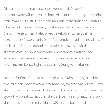
Disclaimer: Informácie na tejto webovej stránke sú
prezentované výlučne za účelom zdieľania a podpory osobného
vzdelávania. Nie sú určené ako náhrada individuálneho vzťahu s
lekárom alebo kvalifikovaným zdravotníckym pracovníkom.
Cieľom nie je zmierniť alebo liečiť akékoľvek zdravotné, či
psychologické stavy, ani pôsobiť preventívne, ani diagnostikovať,
ani k takej činnosti nabádať. Pokiaľ ste práve v lekárskej
starostlivosti alebo v akomkoľvek lekárskom ošetrení, tak
zmeny vo výžive alebo zmeny vo vzťahu k popisovaným
informáciám konzultujte so svojim ošetrujúcim lekárom.
Uvedené informácie nie sú určené ako lekárske rady, ale skôr
ako zdieľanie poznatkov a informácií. Vyzývame vás k tomu, aby
ste si v spolupráci s kvalifikovaným zdravotníckym pracovníkom
vytvorili v oblasti zdravotnej starostlivosti vlastný názor a urobili
vlastné rozhodnutie na základe vášho úsudku a prieskumu.