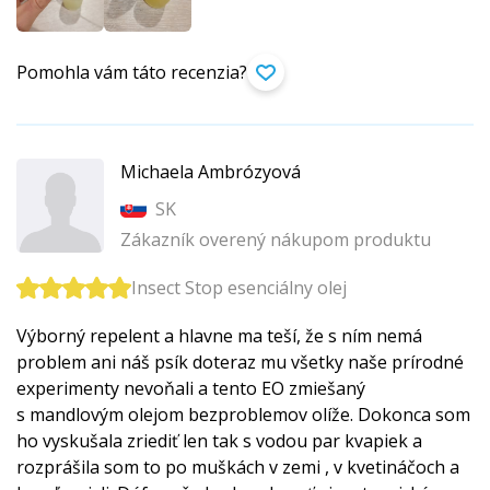
Pomohla vám táto recenzia?
Michaela Ambrózyová
SK
Zákazník overený nákupom produktu
Insect Stop esenciálny olej
Výborný repelent a hlavne ma teší, že s ním nemá
problem ani náš psík doteraz mu všetky naše prírodné
experimenty nevoňali a tento EO zmiešaný
s mandlovým olejom bezproblemov olíže. Dokonca som
ho vyskušala zriediť len tak s vodou par kvapiek a
rozprášila som to po muškách v zemi , v kvetináčoch a