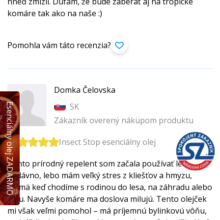
hneď zmizli. Dúfam, že bude zaberať aj na tropické
komáre tak ako na naše :)
Pomohla vám táto recenzia?
Domka Čelovska
Esenciálny olej ZADARMO
SK
Zákazník overený nákupom produktu
Insect Stop esenciálny olej
Tento prírodný repelent som začala používať len
nedávno, lebo mám veľký stres z kliešťov a hmyzu,
najmä keď chodíme s rodinou do lesa, na záhradu alebo
lúku. Navyše komáre ma doslova milujú. Tento olejček
mi však veľmi pomohol – má príjemnú bylinkovú vôňu,