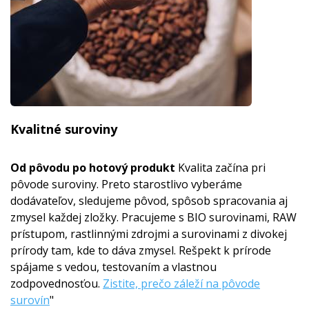
Kvalitné suroviny
Od pôvodu po hotový produkt
Kvalita začína pri
pôvode suroviny. Preto starostlivo vyberáme
dodávateľov, sledujeme pôvod, spôsob spracovania aj
zmysel každej zložky. Pracujeme s BIO surovinami, RAW
prístupom, rastlinnými zdrojmi a surovinami z divokej
prírody tam, kde to dáva zmysel. Rešpekt k prírode
spájame s vedou, testovaním a vlastnou
zodpovednosťou.
Zistite, prečo záleží na pôvode
surovín
"