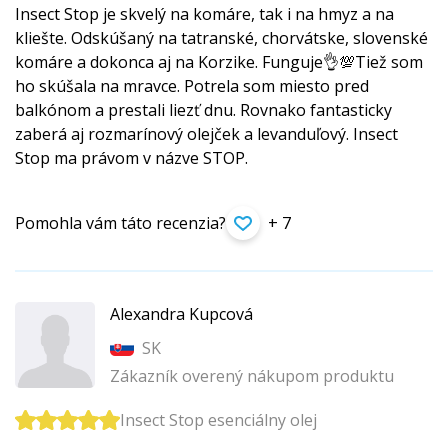
Insect Stop je skvelý na komáre, tak i na hmyz a na
kliešte. Odskúšaný na tatranské, chorvátske, slovenské
komáre a dokonca aj na Korzike. Funguje👌💯Tiež som
ho skúšala na mravce. Potrela som miesto pred
balkónom a prestali liezť dnu. Rovnako fantasticky
zaberá aj rozmarínový olejček a levanduľový. Insect
Stop ma právom v názve STOP.
Pomohla vám táto recenzia?
+ 7
Alexandra Kupcová
SK
Zákazník overený nákupom produktu
Insect Stop esenciálny olej