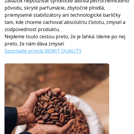
záväzok nepoužívať syntetické aditíva petrochemického
pôvodu, skryté parfumácie, zbytočné plnidlá,
priemyselné stabilizátory ani technologické barličky
tam, kde chceme zachovať absolútnu čistotu, zmysel a
zodpovednosť produktu.
Nejdeme touto cestou preto, že je ľahká. Ideme po nej
preto, že nám dáva zmysel.
Spoznajte princíp BEWIT QUALITY