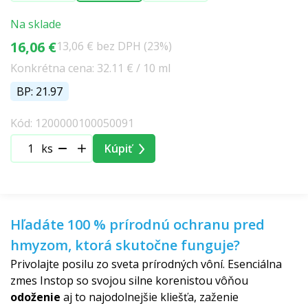
Na sklade
16,06 €
13,06 € bez DPH (23%)
Konkrétna cena: 32.11 € / 10 ml
BP: 21.97
Kód: 1200000100050091
ks
Kúpiť
Hľadáte 100 % prírodnú ochranu pred
hmyzom, ktorá skutočne funguje?
Privolajte posilu zo sveta prírodných vôní. Esenciálna
zmes Instop so svojou silne korenistou vôňou
odoženie
aj to najodolnejšie kliešťa, zaženie