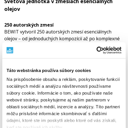
Svetová jednotka v zmesiach esenciálnych
olejov
250 autorských zmesí
BEWIT vytvoril 250 autorských zmesí esenciálnych
olejov – od jednoduchých kompozícií až po komplexné
zmesi inšpirované aromaterapiou, tradíciou aj
modernými poznatkami.
Nejde len o množstvo. Ide o hĺbku, vlastný vývoj a
premyslený ekosystém vôní pre každodenný život.
Táto webstránka používa súbory cookies
Objavte svet zmesí BEWIT
"
Na prispôsobenie obsahu a reklám, poskytovanie funkcií
sociálnych médií a analýzu návštevnosti používame
súbory cookie. Informácie o tom, ako používate naše
webové stránky, poskytujeme aj našim partnerom v
oblasti sociálnych médií, inzercie a analýzy. Títo partneri
môžu príslušné informácie skombinovať s ďalšími
údajmi, ktoré ste im poskytli alebo ktoré od vás získali,
keď ste používali ich služby.