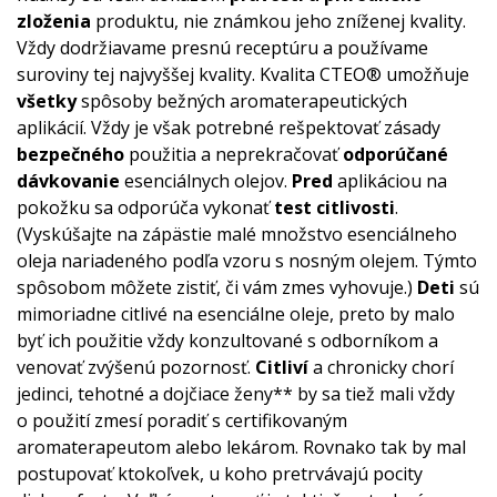
zloženia
produktu, nie známkou jeho zníženej kvality.
Vždy dodržiavame presnú receptúru a používame
suroviny tej najvyššej kvality. Kvalita CTEO® umožňuje
všetky
spôsoby bežných aromaterapeutických
aplikácií. Vždy je však potrebné rešpektovať zásady
bezpečného
použitia a neprekračovať
odporúčané
dávkovanie
esenciálnych olejov.
Pred
aplikáciou na
pokožku sa odporúča vykonať
test citlivosti
.
(Vyskúšajte na zápästie malé množstvo esenciálneho
oleja nariadeného podľa vzoru s nosným olejem. Týmto
spôsobom môžete zistiť, či vám zmes vyhovuje.)
Deti
sú
mimoriadne citlivé na esenciálne oleje, preto by malo
byť ich použitie vždy konzultované s odborníkom a
venovať zvýšenú pozornosť.
Citliví
a chronicky chorí
jedinci, tehotné a dojčiace ženy** by sa tiež mali vždy
o použití zmesí poradiť s certifikovaným
aromaterapeutom alebo lekárom. Rovnako tak by mal
postupovať ktokoľvek, u koho pretrvávajú pocity