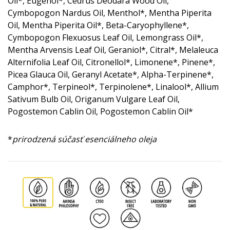
Oil*, Eugenol*, Cedrus Deodara Wood Oil,
Cymbopogon Nardus Oil, Menthol*, Mentha Piperita
Oil, Mentha Piperita Oil*, Beta-Caryophyllene*,
Cymbopogon Flexuosus Leaf Oil, Lemongrass Oil*,
Mentha Arvensis Leaf Oil, Geraniol*, Citral*, Melaleuca
Alternifolia Leaf Oil, Citronellol*, Limonene*, Pinene*,
Picea Glauca Oil, Geranyl Acetate*, Alpha-Terpinene*,
Camphor*, Terpineol*, Terpinolene*, Linalool*, Allium
Sativum Bulb Oil, Origanum Vulgare Leaf Oil,
Pogostemon Cablin Oil, Pogostemon Cablin Oil*
*
prirodzená súčasť esenciálneho oleja