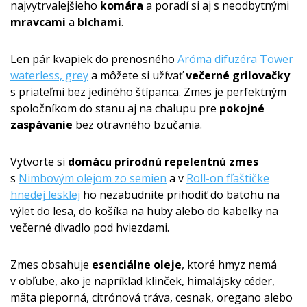
najvytrvalejšieho
komára
a poradí si aj s neodbytnými
mravcami
a
blchami
.
Len pár kvapiek do prenosného
Aróma difuzéra Tower
waterless, grey
a môžete si užívať
večerné grilovačky
s priateľmi bez jediného štípanca. Zmes je perfektným
spoločníkom do stanu aj na chalupu pre
pokojné
zaspávanie
bez otravného bzučania.
Vytvorte si
domácu prírodnú repelentnú zmes
s
Nimbovým olejom zo semien
a v
Roll-on fľaštičke
hnedej lesklej
ho nezabudnite prihodiť do batohu na
výlet do lesa, do košíka na huby alebo do kabelky na
večerné divadlo pod hviezdami.
Zmes obsahuje
esenciálne oleje
, ktoré hmyz nemá
v obľube, ako je napríklad klinček, himalájsky céder,
mäta pieporná, citrónová tráva, cesnak, oregano alebo