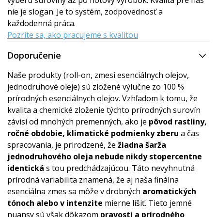
výberu suroviny až po hotový výrobok. Kvalita pre nás
nie je slogan. Je to systém, zodpovednosť a
každodenná práca.
Pozrite sa, ako pracujeme s kvalitou
Doporučenie
Naše produkty (roll-on, zmesi esenciálnych olejov,
jednodruhové oleje) sú zložené výlučne zo 100 %
prírodných esenciálnych olejov. Vzhľadom k tomu, že
kvalita a chemické zloženie týchto prírodných surovín
závisí od mnohých premenných, ako je
pôvod rastliny,
ročné obdobie, klimatické podmienky zberu
a čas
spracovania, je prirodzené, že
žiadna šarža
jednodruhového oleja nebude nikdy stopercentne
identická
s tou predchádzajúcou. Táto nevyhnutná
prírodná variabilita znamená, že aj naša finálna
esenciálna zmes sa môže v drobných
aromatických
tónoch alebo v intenzite
mierne líšiť. Tieto jemné
nuansy sú však dôkazom
pravosti a prírodného