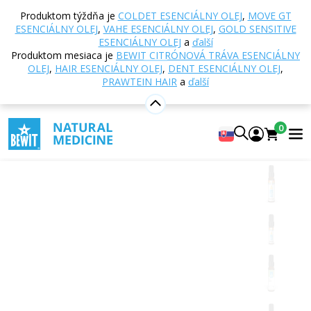
Domov
E-shop
Aromaterapia
Esenciálne oleje
Produktom týždňa je
COLDET ESENCIÁLNY OLEJ
,
MOVE GT
Zmesi esenciálnych olejov
Insect Stop esenciálny
ESENCIÁLNY OLEJ
,
VAHE ESENCIÁLNY OLEJ
,
GOLD SENSITIVE
olej
ESENCIÁLNY OLEJ
a
ďalší
Produktom mesiaca je
BEWIT CITRÓNOVÁ TRÁVA ESENCIÁLNY
OLEJ
,
HAIR ESENCIÁLNY OLEJ
,
DENT ESENCIÁLNY OLEJ
,
PRAWTEIN HAIR
a
ďalší
Insect Stop esenciálny olej
100% čistá a přírodní směs CTEO® esenciálních olejů
0
4.87
Zobraziť 79 recenzií
Vhodné
na