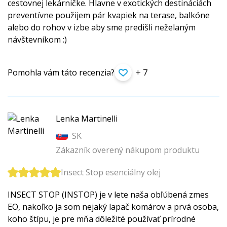
cestovnej lekárničke. Hlavne v exotických destináciách
preventívne použijem pár kvapiek na terase, balkóne
alebo do rohov v izbe aby sme predišli neželaným
návštevníkom :)
Pomohla vám táto recenzia?
+ 7
Lenka Martinelli
SK
Zákazník overený nákupom produktu
Insect Stop esenciálny olej
INSECT STOP (INSTOP) je v lete naša obľúbená zmes
EO, nakoľko ja som nejaký lapač komárov a prvá osoba,
koho štípu, je pre mňa dôležité používať prírodné