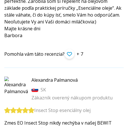
perfektne. Zarobila som si repelent na olejovom
základe podľa praktickej príručky „Esenciálne oleje“. Ak
stále váhate, či do kúpy ísť, smelo Vám ho odporúčam.
Neoľutujete Vy ani Vaši domáci miláčkovia:)
Majte krásne dni
Barbora
Pomohla vám táto recenzia?
+ 7
Alexandra Palmanová
SK
Zákazník overený nákupom produktu
Insect Stop esenciálny olej
Zmes EO Insect Stop nikdy nechýba v našej BEWIT