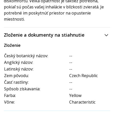
diskomfortu. Veľká opatrnosť je taktiež potrebná,
pokiaľ sú počas vašej inhalácie v blízkosti zvieratá. Je
potrebné im poskytnúť priestor na opustenie
miestnosti.
Zloženie a dokumenty na stiahnutie
Zloženie
Český botanický názov:
--
Anglický názov:
--
Latinský názov:
--
Zem pôvodu:
Czech Republic
Časť rastliny:
--
Spôsob získavania:
--
Farba:
Yellow
Vône:
Characteristic