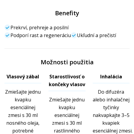
Benefity
Prekrví, prehreje a posilní
Podporí rast a regeneráciu
Ukľudní a prečistí
Možnosti použitia
Vlasový zábal
Starostlivosť o
Inhalácia
končeky vlasov
Zmiešajte jednu
Do difuzéra
kvapku
Zmiešajte jednu
alebo inhalačnej
esenciálnej
kvapku
tyčinky
zmesi s 30 ml
esenciálnej
nakvapkajte 3–5
nosného oleja,
zmesi s 30 ml
kvapiek
potrebné
rastlinného
esenciálnej zmesi.