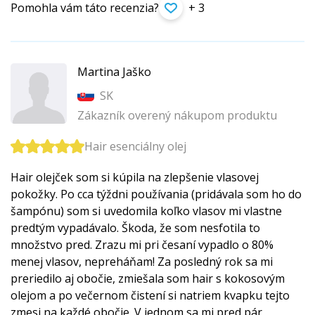
Pomohla vám táto recenzia?
+ 3
Martina Jaško
SK
Zákazník overený nákupom produktu
Hair esenciálny olej
Hair olejček som si kúpila na zlepšenie vlasovej
pokožky. Po cca týždni používania (pridávala som ho do
šampónu) som si uvedomila koľko vlasov mi vlastne
predtým vypadávalo. Škoda, že som nesfotila to
množstvo pred. Zrazu mi pri česaní vypadlo o 80%
menej vlasov, nepreháňam! Za posledný rok sa mi
preriedilo aj obočie, zmiešala som hair s kokosovým
olejom a po večernom čistení si natriem kvapku tejto
zmesi na každé obočie. V jednom sa mi pred pár