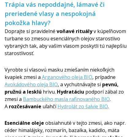
Trápia vás nepoddajné, lámavé či
preriedené vlasy a nespokojná
pokožka hlavy?
Doprajte si pravidelné
voňavé rituály
v kúpeľňovom
turbane so zmesou esenciálnych olejov starostlivo
vybraných tak, aby vašim vlasom poskytli tú najlepšiu
starostlivosť.
Vyrobte si vlasovú masku zmiešaním niekoľkých
kvapiek zmesi a
Arganového oleja BIO
, prípadne
Avokádového oleja BIO
, a vychutnávajte si
pevnú,
pružnú a lesklú
hrivu.
Hydratáciu
podporí zábal zo
zmesi a
Bambuckého masla rafinovaného BIO
.
A
rozčesávanie
uľahčí
Hydrolát zo šalvie BIO
.
Esenciálne oleje
obsiahnuté v tejto zmesi, ako napr.
céder himalájsky, rozmarín, bazalka, kadidlo, mäta