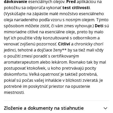
dávkovanie
esenciálnych olejov.
Pred
aplikáciou na
pokožku sa odporúča vykonať
test citlivosti
.
(Vyskúšajte na zápästie malé množstvo esenciálneho
oleja nariadeného podľa vzoru s nosným olejem. Týmto
spôsobom môžete zistiť, či vám zmes vyhovuje.)
Deti
sú
mimoriadne citlivé na esenciálne oleje, preto by malo
byť ich použitie vždy konzultované s odborníkom a
venovať zvýšenú pozornosť.
Citliví
a chronicky chorí
jedinci, tehotné a dojčiace ženy** by sa tiež mali vždy
o použití zmesí poradiť s certifikovaným
aromaterapeutom alebo lekárom. Rovnako tak by mal
postupovať ktokoľvek, u koho pretrvávajú pocity
diskomfortu. Veľká opatrnosť je taktiež potrebná,
pokiaľ sú počas vašej inhalácie v blízkosti zvieratá. Je
potrebné im poskytnúť priestor na opustenie
miestnosti.
Zloženie a dokumenty na stiahnutie