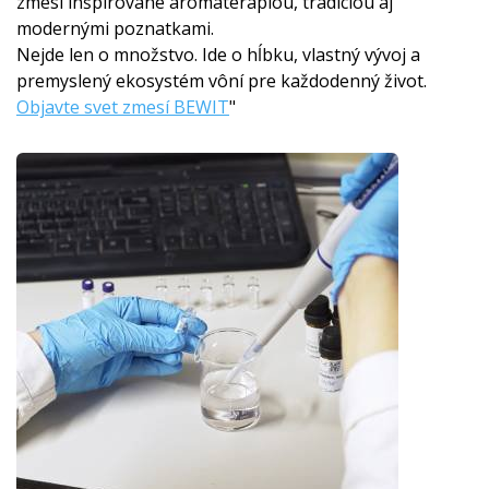
zmesi inšpirované aromaterapiou, tradíciou aj
modernými poznatkami.
Nejde len o množstvo. Ide o hĺbku, vlastný vývoj a
premyslený ekosystém vôní pre každodenný život.
Objavte svet zmesí BEWIT
"