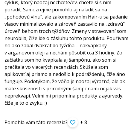
cyklus, ktorý naozaj nechcete/ev. chcete si s ním
poradiť. Samozrejme pomohlo aj naladiť sa na
„pohodovú vlnu“, ale zakompovaním Hair-u sa padanie
vlasov minimalizovalo a zároveň zastavilo na „zdravú“
úroveň behom troch týždňov. Zmeny v stravovaní som
neurobila, čiže ide o zásluhu tohto produktu. Používam
ho ako zábal dvakrát do týždňa – nakvapkaný
v arganovom oleji a nechám pôsobiť cca 3 hodiny. Zo
začiatku som ho kvapkala aj šampónu, ako som si
prečítala vo viacerých recenziách. Skúšala som
aplikovať aj priamo a nedošlo k podráždeniu, čiže áno
funguje. Podotýkam, že vôňa je naozaj výrazná, ale ak
máte skúsenosti s prírodnými šampónami nejak vás
neprekvapí. Veľmi mi pripomína produkty z ayurvedy,
čiže je to o zvyku. :)
Pomohla vám táto recenzia?
+ 8