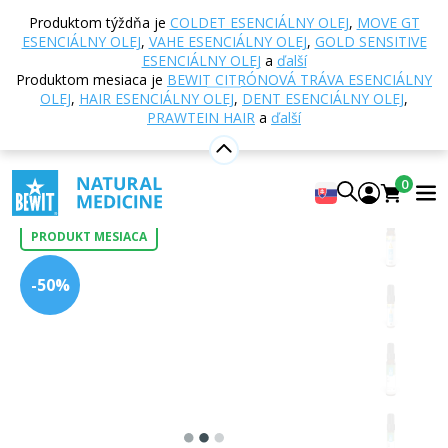
Domov
E-shop
Aromaterapia
Esenciálne oleje
Produktom týždňa je
COLDET ESENCIÁLNY OLEJ
,
MOVE GT
Zmesi esenciálnych olejov
Hair esenciálny olej
ESENCIÁLNY OLEJ
,
VAHE ESENCIÁLNY OLEJ
,
GOLD SENSITIVE
ESENCIÁLNY OLEJ
a
ďalší
Produktom mesiaca je
BEWIT CITRÓNOVÁ TRÁVA ESENCIÁLNY
OLEJ
,
HAIR ESENCIÁLNY OLEJ
,
DENT ESENCIÁLNY OLEJ
,
Hair esenciálny olej
PRAWTEIN HAIR
a
ďalší
100% čistá a přírodní směs CTEO® esenciálních olejů
4.99
Zobraziť 118 recenzií
0
PRODUKT MESIACA
-50%
Vhodné
na