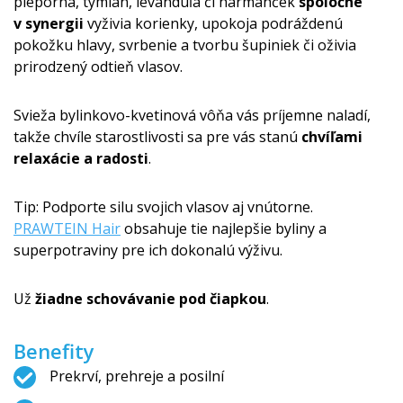
pieporná, tymian, levanduľa či harmanček
spoločne
v synergii
vyživia korienky, upokoja podráždenú
pokožku hlavy, svrbenie a tvorbu šupiniek či oživia
prirodzený odtieň vlasov.
Svieža bylinkovo-kvetinová vôňa vás príjemne naladí,
takže chvíle starostlivosti sa pre vás stanú
chvíľami
relaxácie a radosti
.
Tip: Podporte silu svojich vlasov aj vnútorne.
PRAWTEIN Hair
obsahuje tie najlepšie byliny a
superpotraviny pre ich dokonalú výživu.
Už
žiadne schovávanie pod čiapkou
.
Benefity
Prekrví, prehreje a posilní