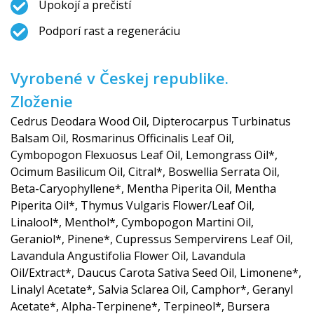
Upokojí a prečistí
Podporí rast a regeneráciu
Vyrobené v Českej republike.
Zloženie
Cedrus Deodara Wood Oil, Dipterocarpus Turbinatus
Balsam Oil, Rosmarinus Officinalis Leaf Oil,
Cymbopogon Flexuosus Leaf Oil, Lemongrass Oil*,
Ocimum Basilicum Oil, Citral*, Boswellia Serrata Oil,
Beta-Caryophyllene*, Mentha Piperita Oil, Mentha
Piperita Oil*, Thymus Vulgaris Flower/Leaf Oil,
Linalool*, Menthol*, Cymbopogon Martini Oil,
Geraniol*, Pinene*, Cupressus Sempervirens Leaf Oil,
Lavandula Angustifolia Flower Oil, Lavandula
Oil/Extract*, Daucus Carota Sativa Seed Oil, Limonene*,
Linalyl Acetate*, Salvia Sclarea Oil, Camphor*, Geranyl
Acetate*, Alpha-Terpinene*, Terpineol*, Bursera