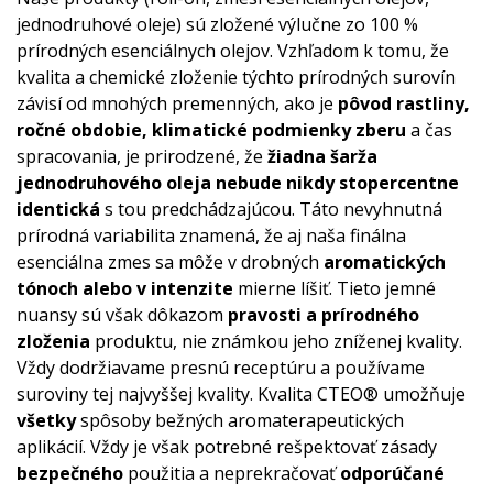
jednodruhové oleje) sú zložené výlučne zo 100 %
prírodných esenciálnych olejov. Vzhľadom k tomu, že
kvalita a chemické zloženie týchto prírodných surovín
závisí od mnohých premenných, ako je
pôvod rastliny,
ročné obdobie, klimatické podmienky zberu
a čas
spracovania, je prirodzené, že
žiadna šarža
jednodruhového oleja nebude nikdy stopercentne
identická
s tou predchádzajúcou. Táto nevyhnutná
prírodná variabilita znamená, že aj naša finálna
esenciálna zmes sa môže v drobných
aromatických
tónoch alebo v intenzite
mierne líšiť. Tieto jemné
nuansy sú však dôkazom
pravosti a prírodného
zloženia
produktu, nie známkou jeho zníženej kvality.
Vždy dodržiavame presnú receptúru a používame
suroviny tej najvyššej kvality. Kvalita CTEO® umožňuje
všetky
spôsoby bežných aromaterapeutických
aplikácií. Vždy je však potrebné rešpektovať zásady
bezpečného
použitia a neprekračovať
odporúčané