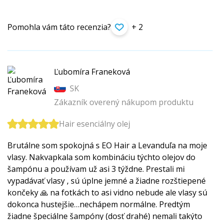
Pomohla vám táto recenzia?
+ 2
Ľubomíra Franeková
SK
Zákazník overený nákupom produktu
Hair esenciálny olej
Brutálne som spokojná s EO Hair a Levanduľa na moje
vlasy. Nakvapkala som kombináciu týchto olejov do
šampónu a používam už asi 3 týždne. Prestali mi
vypadávať vlasy , sú úplne jemné a žiadne rozštiepené
končeky 🙏 na fotkách to asi vidno nebude ale vlasy sú
dokonca hustejšie…nechápem normálne. Predtým
žiadne špeciálne šampóny (dosť drahé) nemali takýto