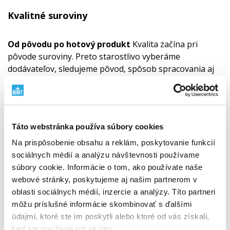
Kvalitné suroviny
Od pôvodu po hotový produkt
Kvalita začína pri
pôvode suroviny. Preto starostlivo vyberáme
dodávateľov, sledujeme pôvod, spôsob spracovania aj
zmysel každej zložky. Pracujeme s BIO surovinami, RAW
prístupom, rastlinnými zdrojmi a surovinami z divokej
prírody tam, kde to dáva zmysel. Rešpekt k prírode
spájame s vedou, testovaním a vlastnou
Táto webstránka používa súbory cookies
zodpovednosťou.
Zistite, prečo záleží na pôvode
surovín
"
Na prispôsobenie obsahu a reklám, poskytovanie funkcií
sociálnych médií a analýzu návštevnosti používame
súbory cookie. Informácie o tom, ako používate naše
webové stránky, poskytujeme aj našim partnerom v
oblasti sociálnych médií, inzercie a analýzy. Títo partneri
môžu príslušné informácie skombinovať s ďalšími
údajmi, ktoré ste im poskytli alebo ktoré od vás získali,
keď ste používali ich služby.