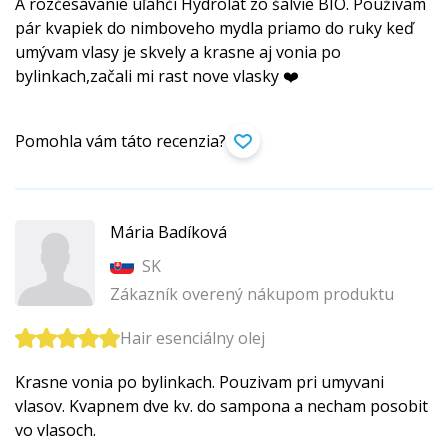
A rozčesávanie uľahčí Hydrolát zo šalvie BIO. Používam
pár kvapiek do nimboveho mydla priamo do ruky keď
umývam vlasy je skvely a krasne aj vonia po
bylinkach,začali mi rast nove vlasky ❤️
Pomohla vám táto recenzia?
Mária Badíková
SK
Zákazník overený nákupom produktu
Hair esenciálny olej
Krasne vonia po bylinkach. Pouzivam pri umyvani
vlasov. Kvapnem dve kv. do sampona a necham posobit
vo vlasoch.