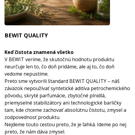
BEWIT QUALITY
Keď čistota znamená všetko
V BEWIT veríme, že skutočnú hodnotu produktu
neurčuje len to, čo doň pridáme, ale aj to, čo doň
vedome nepustíme.
Preto sme vytvorili štandard BEWIT QUALITY – náš
záväzok nepoužívať syntetické aditíva petrochemického
pôvodu, skryté parfumácie, zbytočné plnidlá,
priemyselné stabilizátory ani technologické barličky
tam, kde chceme zachovať absolútnu čistotu, zmysel a
zodpovednosť produktu.
Nejdeme touto cestou preto, že je ľahká. Ideme po nej
preto, že nám dáva zmysel.