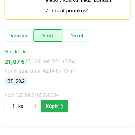
alebo v košíku medzi bonusmi!
Zobraziť ponuku
Vzorka
5 ml
15 ml
Na sklade
21,07 €
17,13 € bez DPH (23%)
Konkrétna cena: 42.14 € / 10 ml
BP: 29.2
Kód: 1200000100050084
ks
Kúpiť