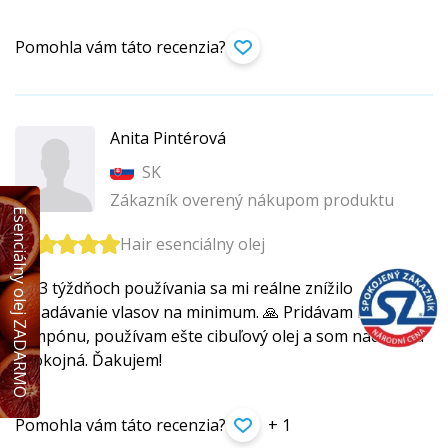
Pomohla vám táto recenzia?
Anita Pintérová
SK
Zákazník overený nákupom produktu
Esenciálny olej ZADARMO
Hair esenciálny olej
Po 3 týždňoch používania sa mi reálne znížilo
vypadávanie vlasov na minimum. 🙏 Pridávam ho do
šampónu, používam ešte cibuľový olej a som nadmieru
spokojná. Ďakujem!
Pomohla vám táto recenzia?
+ 1