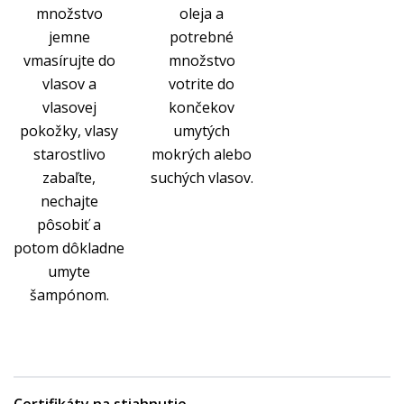
množstvo
oleja a
jemne
potrebné
vmasírujte do
množstvo
vlasov a
votrite do
vlasovej
končekov
pokožky, vlasy
umytých
starostlivo
mokrých alebo
zabaľte,
suchých vlasov.
nechajte
pôsobiť a
potom dôkladne
umyte
šampónom.