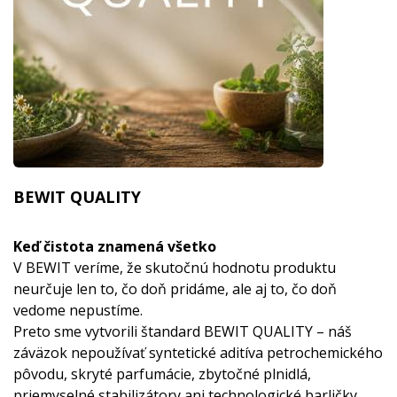
BEWIT QUALITY
Keď čistota znamená všetko
V BEWIT veríme, že skutočnú hodnotu produktu
neurčuje len to, čo doň pridáme, ale aj to, čo doň
vedome nepustíme.
Preto sme vytvorili štandard BEWIT QUALITY – náš
záväzok nepoužívať syntetické aditíva petrochemického
pôvodu, skryté parfumácie, zbytočné plnidlá,
priemyselné stabilizátory ani technologické barličky