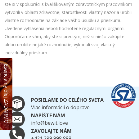
ste si v spolupráci s kvalifikovaným zdravotníckym pracovníkom
vytvorili v oblasti zdravotnej starostlivosti vlastný názor a urobili
vlastné rozhodnutie na základe vášho úsudku a prieskumu.
Uvedené vyhlásenia neboli hodnotené regulačnými orgánmi.
Odporúčame vám, aby ste si predtým, než si niečo zakúpite
alebo urobíte nejaké rozhodnutie, vykonali svoj vlastný
individuálny prieskum.
Esenciálny olej ZADARMO
POSIELAME DO CELÉHO SVETA
Viac informácií o doprave
NAPÍŠTE NÁM
info@bewit.love
ZAVOLAJTE NÁM
+421 299 998 888