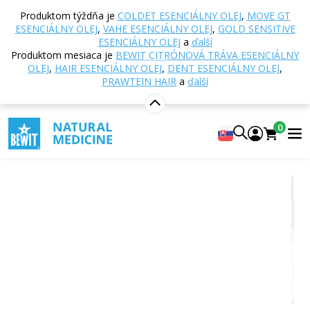
Domov
E-shop
Aromaterapia
Esenciálne oleje
Produktom týždňa je
COLDET ESENCIÁLNY OLEJ
,
MOVE GT
Zmesi esenciálnych olejov
BEWIT Fire esenciálny
ESENCIÁLNY OLEJ
,
VAHE ESENCIÁLNY OLEJ
,
GOLD SENSITIVE
olej
ESENCIÁLNY OLEJ
a
ďalší
Produktom mesiaca je
BEWIT CITRÓNOVÁ TRÁVA ESENCIÁLNY
OLEJ
,
HAIR ESENCIÁLNY OLEJ
,
DENT ESENCIÁLNY OLEJ
,
PRAWTEIN HAIR
a
ďalší
BEWIT Fire esenciálny olej
100% čistá a přírodní směs CTEO® esenciálních olejů
0
5
Zobraziť 9 recenzií
Vhodné
na