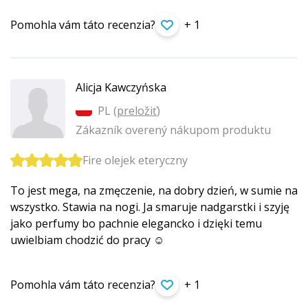
Pomohla vám táto recenzia?
+ 1
Alicja Kawczyńska
PL (
preložiť
)
Zákazník overený nákupom produktu
Fire olejek eteryczny
To jest mega, na zmęczenie, na dobry dzień, w sumie na
wszystko. Stawia na nogi. Ja smaruje nadgarstki i szyję
jako perfumy bo pachnie elegancko i dzięki temu
uwielbiam chodzić do pracy ☺️
Pomohla vám táto recenzia?
+ 1