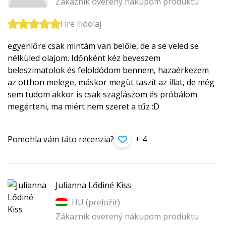
Zákazník overený nákupom produktu
Fire illóolaj
egyenlőre csak mintám van belőle, de a se veled se
nélküled olajom. Időnként kéz beveszem
beleszimatolok és feloldódom bennem, hazaérkezem
az otthon melege, máskor megüt taszít az illat, de még
sem tudom akkor is csak szaglászom és próbálom
megérteni, ma miért nem szeret a tűz :D
Pomohla vám táto recenzia?
+ 4
Julianna Lődiné Kiss
HU (
preložiť
)
Zákazník overený nákupom produktu