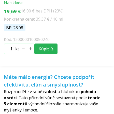
Na sklade
19,69 €
16,00 € bez DPH (23%)
Konkrétna cena: 39.37 € / 10 ml
BP: 28.08
Kód: 1200000100050240
ks
Kúpiť
Máte málo energie? Chcete podpořit
efektivitu, elán a smysluplnost?
Rozprouděte v sobě
radost
a hlubokou
pohodu
v srdci
. Tato přírodní vůně sestavená podle
teorie
5 elementů
východní filozofie zharmonizuje vaše
myšlenky i emoce.