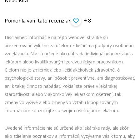
Nédó Rita
Pomohla vám táto recenzia?
+ 8
Disclaimer: Informácie na tejto webovej stránke sú
prezentované výlučne za účelom zdieľania a podpory osobného
vzdelávania. Nie sú určené ako náhrada individuálneho vzťahu s
lekárom alebo kvalifikovaným zdravotníckym pracovníkom.
Cieľom nie je zmierniť alebo liečiť akékoľvek zdravotné, či
psychologické stavy, ani pôsobiť preventívne, ani diagnostikovať,
ani k takej činnosti nabádať. Pokiaľ ste práve v lekárskej
starostlivosti alebo v akomkoľvek lekárskom ošetrení, tak
zmeny vo výžive alebo zmeny vo vzťahu k popisovaným
informáciám konzultujte so svojim ošetrujúcim lekárom.
Uvedené informácie nie sú určené ako lekárske rady, ale skôr
ako zdieľanie poznatkov a informácií. Vyzývame vás k tomu, aby