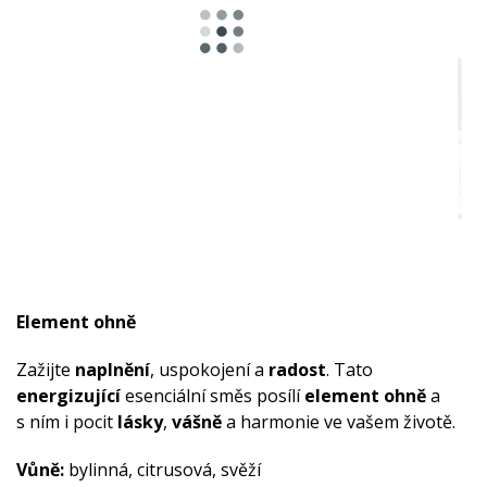
Element ohně
Zažijte
naplnění
, uspokojení a
radost
. Tato
energizující
esenciální směs posílí
element ohně
a
s ním i pocit
lásky
,
vášně
a harmonie ve vašem životě.
Vůně:
bylinná, citrusová, svěží