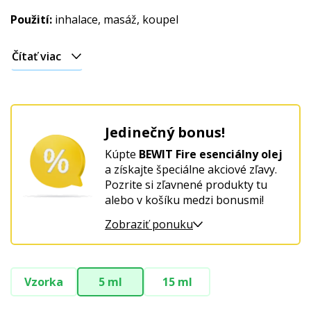
Použití:
inhalace, masáž, koupel
Čítať viac
Jedinečný bonus!
Kúpte
BEWIT Fire esenciálny olej
a získajte špeciálne akciové zľavy.
Pozrite si zľavnené produkty tu
alebo v košíku medzi bonusmi!
Zobraziť ponuku
Vzorka
5 ml
15 ml