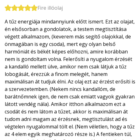
Fire illóolaj
A tűz energiája mindannyiunk előtt ismert. Ezt az olajat,
én elsősorban a gondolatok, a testem megtisztítása
végett alkalmazom, (keverem más segítő olajokkal, de
önmagában is egy csoda), mert egy olyan belső
harmóniát és békét képes előhozni, amire korábban
nem is gondoltam volna. Felerősíti a nyugalom érzését
a kandalló mellett ülve, amikor nem csak látjuk a tűz
lobogását, érezzük a finom melegét, hanem
maximálisan át tudjuk élni. Az olaj ezt az érzést erősíti is
a szervezetemben. (Nekem nincs kandallóm, de
barátnőmnek igen, de nem csak emiatt vagyok gyakran
látott vendég nála). Amikor itthon alkalmazom ezt a
csodát és nem látom a tűzet, akkor is maximálisan át
tudom adni magam az érzésnek, megtisztulást ad és
végtelen nyugalommal tölt el. (Nem véletlen, hogy a tűz
az 4 elem egyik meghatározó része is.) A fentieken túl,