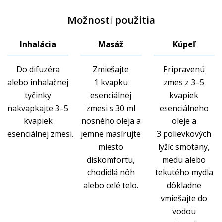
Možnosti použitia
Inhalácia
Masáž
Kúpeľ
Do difuzéra
Zmiešajte
Pripravenú
alebo inhalačnej
1 kvapku
zmes z 3–5
tyčinky
esenciálnej
kvapiek
nakvapkajte 3–5
zmesi s 30 ml
esenciálneho
kvapiek
nosného oleja a
oleje a
esenciálnej zmesi.
jemne masírujte
3 polievkových
miesto
lyžíc smotany,
diskomfortu,
medu alebo
chodidlá nôh
tekutého mydla
alebo celé telo.
dôkladne
vmiešajte do
vodou