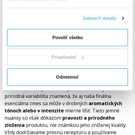
Pozrite sa, ako pracujeme s kvalitou
Doporučenie
Zobraziť detaily
Naše produkty (roll-on, zmesi esenciálnych olejov,
Povoliť všetko
jednodruhové oleje) sú zložené výlučne zo 100 %
prírodných esenciálnych olejov. Vzhľadom k tomu, že
kvalita a chemické zloženie týchto prírodných surovín
Prispôsobiť
závisí od mnohých premenných, ako je
pôvod rastliny,
ročné obdobie, klimatické podmienky zberu
a čas
spracovania, je prirodzené, že
žiadna šarža
Odmietnuť
jednodruhového oleja nebude nikdy stopercentne
identická
s tou predchádzajúcou. Táto nevyhnutná
prírodná variabilita znamená, že aj naša finálna
esenciálna zmes sa môže v drobných
aromatických
tónoch alebo v intenzite
mierne líšiť. Tieto jemné
nuansy sú však dôkazom
pravosti a prírodného
zloženia
produktu, nie známkou jeho zníženej kvality.
Vždy dodržiavame presnú receptúru a používame