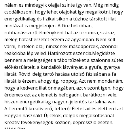
nálam ez mindegyik olajjal szinte így van. Még mindig
csodálkozom, hogy lehet olajokat így megalkotni, hogy
energetikailag és fizikai sikon a tűzhöz társított illat
mintázat is megjelenjen. A Fire belobban,
robbanásszerű élményként hat az orromra, száraz,
meleg hatást érzetét érzem az agyamban. Nem kell
várni, hirtelen olaj, nincsenek másodpercek, azonnal
reakcióba lép veled. Határozott eszencia.Megidézte
bennem a melegséget a tábortűzeket a szalonna sűtés
előkészületeit, a kandallók látványát, a gyufa, gyertya
illatát. Rövid ideig tartó hatása utolsó fázisában a fa
illatát is érzem, ahogy ég, roppog. Azt nem mondanám,
hogy a kedvenc illat önmagában, azt viszont igen, hogy
érdemes ezt az elemet is befogadni, barátkozni vele,
hiszen energetikailag nagyon jelentős tartalma van.
A Teremtő kreatív erő, tetterő! Életet ad és életben tart.
Hogyan használd: Új célok, dolgok megalkotàsànàl.
Kreatív tevèkenysègek közben, depresszió esetèn.