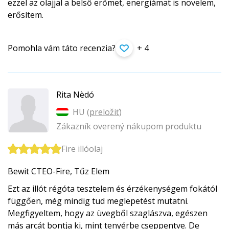
ezzel az olajjal a belső erőmet, energiámat is növelem,
erősítem.
Pomohla vám táto recenzia?
+ 4
Rita Nèdó
HU (
preložiť
)
Zákazník overený nákupom produktu
Fire illóolaj
Bewit CTEO-Fire, Tűz Elem
Ezt az illót régóta tesztelem és érzékenységem fokától
függően, még mindig tud meglepetést mutatni.
Megfigyeltem, hogy az üvegből szaglászva, egészen
más arcát bontja ki, mint tenyérbe cseppentve. De