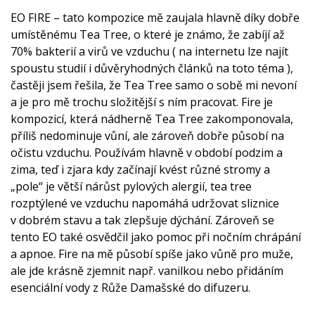
EO FIRE – tato kompozice mě zaujala hlavně díky dobře
umístěnému Tea Tree, o které je známo, že zabíjí až
70% bakterií a virů ve vzduchu ( na internetu lze najít
spoustu studií i důvěryhodných článků na toto téma ),
častěji jsem řešila, že Tea Tree samo o sobě mi nevoní
a je pro mě trochu složitější s ním pracovat. Fire je
kompozicí, která nádherně Tea Tree zakomponovala,
příliš nedominuje vůní, ale zároveň dobře působí na
očistu vzduchu. Používám hlavně v období podzim a
zima, teď i zjara kdy začínají kvést různé stromy a
„pole“ je větší nárůst pylových alergií, tea tree
rozptýlené ve vzduchu napomáhá udržovat sliznice
v dobrém stavu a tak zlepšuje dýchání. Zároveň se
tento EO také osvědčil jako pomoc při nočním chrápání
a apnoe. Fire na mě působí spíše jako vůně pro muže,
ale jde krásně zjemnit např. vanilkou nebo přidáním
esenciální vody z Růže Damašské do difuzeru.