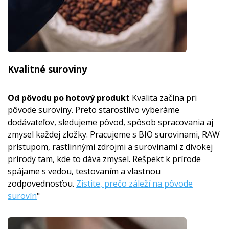
Kvalitné suroviny
Od pôvodu po hotový produkt
Kvalita začína pri
pôvode suroviny. Preto starostlivo vyberáme
dodávateľov, sledujeme pôvod, spôsob spracovania aj
zmysel každej zložky. Pracujeme s BIO surovinami, RAW
prístupom, rastlinnými zdrojmi a surovinami z divokej
prírody tam, kde to dáva zmysel. Rešpekt k prírode
spájame s vedou, testovaním a vlastnou
zodpovednosťou.
Zistite, prečo záleží na pôvode
surovín
"