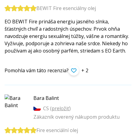
BEWIT Fire esenciálny olej
EO BEWIT Fire prináša energiu jasného slnka,
šťastných chvíľ a radostných úspechov. Prvok ohňa
navodzuje energiu sexuálnej túžby, vášne a romantiky.
Vyživuje, podporuje a zohrieva naše srdce. Niekedy ho
používam aj ako osobný parfém, striedam s EO Earth.
Pomohla vám táto recenzia?
+ 2
Bara Balint
CS (
preložiť
)
Zákazník overený nákupom produktu
Fire esenciální olej