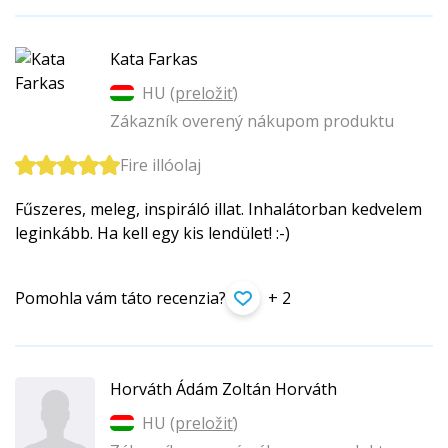
Kata Farkas
HU (
preložiť
)
Zákazník overený nákupom produktu
Fire illóolaj
Fűszeres, meleg, inspiráló illat. Inhalátorban kedvelem
leginkább. Ha kell egy kis lendület! :-)
Pomohla vám táto recenzia?
+ 2
Horváth Ádám Zoltán Horváth
HU (
preložiť
)