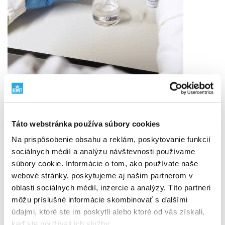
Vlastný vývoj a laboratóriá
Táto webstránka používa súbory cookies
Kvalitu máme pod vlastnou kontrolou
Na prispôsobenie obsahu a reklám, poskytovanie funkcií
BEWIT nie je len značka na etikete. Sme výrobca
sociálnych médií a analýzu návštevnosti používame
s vlastným vývojom, výrobou, laboratóriami, skladmi aj
súbory cookie. Informácie o tom, ako používate naše
expedíciou.
webové stránky, poskytujeme aj našim partnerom v
Produkty sami vyvíjame, testujeme a kontrolujeme od
oblasti sociálnych médií, inzercie a analýzy. Títo partneri
výberu suroviny až po hotový výrobok. Kvalita pre nás
môžu príslušné informácie skombinovať s ďalšími
nie je slogan. Je to systém, zodpovednosť a
údajmi, ktoré ste im poskytli alebo ktoré od vás získali,
každodenná práca.
keď ste používali ich služby.