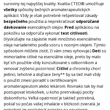
suroviny tej najvyššej kvality. Kvalita CTEO® umožňuje
všetky
spôsoby bežných aromaterapeutických
aplikácií. Vždy je však potrebné rešpektovať zásady
bezpečného
použitia a neprekračovať
odporúčané
dávkovanie
esenciálnych olejov.
Pred
aplikáciou na
pokožku sa odporúča vykonať
test citlivosti
.
(Vyskúšajte na zápästie malé množstvo esenciálneho
oleja nariadeného podľa vzoru s nosným olejem. Týmto
spôsobom môžete zistiť, či vám zmes vyhovuje.)
Deti
sú
mimoriadne citlivé na esenciálne oleje, preto by malo
byť ich použitie vždy konzultované s odborníkom a
venovať zvýšenú pozornosť.
Citliví
a chronicky chorí
jedinci, tehotné a dojčiace ženy** by sa tiež mali vždy
o použití zmesí poradiť s certifikovaným
aromaterapeutom alebo lekárom. Rovnako tak by mal
postupovať ktokoľvek, u koho pretrvávajú pocity
diskomfortu. Veľká opatrnosť je taktiež potrebná,
pokiaľ sú počas vašej inhalácie v blízkosti zvieratá. Je
potrebné im poskytnúť priestor na opustenie