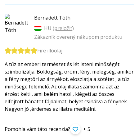
Bernadett Tóth
HU (
preložiť
)
Zákazník overený nákupom produktu
Fire illóolaj
A tűz az emberi természet és lét Isteni minőségét
szimbolizálja. Boldogság, öröm ,fény, melegség, amikor
a fény megtöri az árnyékot, eloszlatja a sötétet , a tűz
minősége felemelő. Az olaj illata számomra azt az
érzést kelti , ami belém hatol , kiégeti az összes
elfojtott bánatot fájdalmat, helyet csinálva a fénynek.
Nagyon jó ,érdemes az illatra meditálni.
Pomohla vám táto recenzia?
+ 5