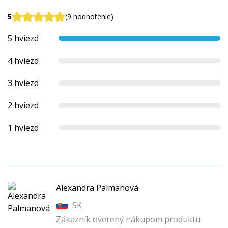
5
(9 hodnotenie)
5 hviezd
4 hviezd
3 hviezd
2 hviezd
1 hviezd
Alexandra Palmanová
SK
Zákazník overený nákupom produktu