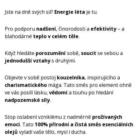
Jste na dně svých sil?
Energie léta
je tu.
Pro podporu
nadšení
, činorodosti a
efektivity
– a
blahodárné
teplo v celém těle
.
Když hledáte
porozumění
sobě,
soucit
se sebou a
jednodušší vztahy
s druhými.
Objevte v sobě postoj
kouzelníka
, inspirujícího a
charismatického
mága. Tato směs pro element ohně
ve vás posílí lásku,
vědomí
a touhu po hledání
nadpozemské síly
.
Stop oslabení vzniklému z nadměrně
prožívaných
emocí
. Tato
100% přírodní a čistá směs esenciálních
olejů
vyladí vaše tělo, mysl i ducha.