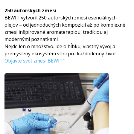
250 autorských zmesí
BEWIT vytvoril 250 autorských zmesí esenciálnych
olejov – od jednoduchých kompozícií až po komplexné
zmesi inšpirované aromaterapiou, tradíciou aj
modernými poznatkami.
Nejde len o množstvo. Ide o hĺbku, vlastný vývoj a
premyslený ekosystém vôní pre každodenný život.
Objavte svet zmesí BEWIT
"