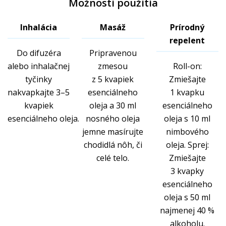
Možnosti použitia
Inhalácia
Masáž
Prírodný
repelent
Do difuzéra
Pripravenou
alebo inhalačnej
zmesou
Roll-on:
tyčinky
z 5 kvapiek
Zmiešajte
nakvapkajte 3–5
esenciálneho
1 kvapku
kvapiek
oleja a 30 ml
esenciálneho
esenciálneho oleja.
nosného oleja
oleja s 10 ml
jemne masírujte
nimbového
chodidlá nôh, či
oleja. Sprej:
celé telo.
Zmiešajte
3 kvapky
esenciálneho
oleja s 50 ml
najmenej 40 %
alkoholu.