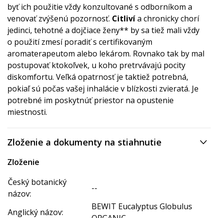
byť ich použitie vždy konzultované s odborníkom a
venovať zvýšenú pozornosť.
Citliví
a chronicky chorí
jedinci, tehotné a dojčiace ženy** by sa tiež mali vždy
o použití zmesí poradiť s certifikovaným
aromaterapeutom alebo lekárom. Rovnako tak by mal
postupovať ktokoľvek, u koho pretrvávajú pocity
diskomfortu. Veľká opatrnosť je taktiež potrebná,
pokiaľ sú počas vašej inhalácie v blízkosti zvieratá. Je
potrebné im poskytnúť priestor na opustenie
miestnosti.
Zloženie a dokumenty na stiahnutie
Zloženie
Český botanický
--
názov:
BEWIT Eucalyptus Globulus
Anglický názov:
ORGANIC