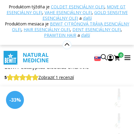
Domov
E-shop
Aromaterapia
Esenciálne oleje
Produktom týždňa je
COLDET ESENCIÁLNY OLEJ
,
MOVE GT
Jednodruhové esenciálne oleje
BEWIT Eukalyptus
ESENCIÁLNY OLEJ
,
VAHE ESENCIÁLNY OLEJ
,
GOLD SENSITIVE
Globulus BIO esenciálny olej
ESENCIÁLNY OLEJ
a
ďalší
Produktom mesiaca je
BEWIT CITRÓNOVÁ TRÁVA ESENCIÁLNY
OLEJ
,
HAIR ESENCIÁLNY OLEJ
,
DENT ESENCIÁLNY OLEJ
,
PRAWTEIN HAIR
a
ďalší
BEWIT Eukalyptus Globulus BIO
esenciálny olej
0
100% čistý a prírodný CTEO® esenciálny olej
BEWIT Eucalyptus Globulus ORGANIC
5
Zobraziť 1 recenzií
Citrusové
-33%
Kvetinové
Svieži