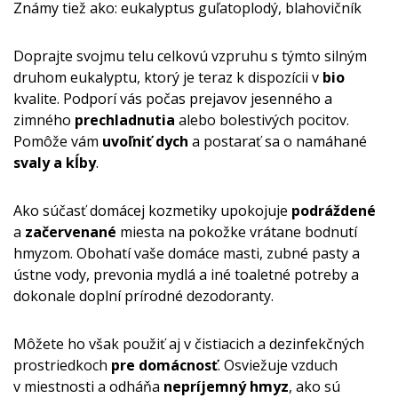
Známy tiež ako: eukalyptus guľatoplodý, blahovičník
Doprajte svojmu telu celkovú vzpruhu s týmto silným
druhom eukalyptu, ktorý je teraz k dispozícii v
bio
kvalite. Podporí vás počas prejavov jesenného a
zimného
prechladnutia
alebo bolestivých pocitov.
Pomôže vám
uvoľniť dych
a postarať sa o namáhané
svaly a kĺby
.
Ako súčasť domácej kozmetiky upokojuje
podráždené
a
začervenané
miesta na pokožke vrátane bodnutí
hmyzom. Obohatí vaše domáce masti, zubné pasty a
ústne vody, prevonia mydlá a iné toaletné potreby a
dokonale doplní prírodné dezodoranty.
Môžete ho však použiť aj v čistiacich a dezinfekčných
prostriedkoch
pre domácnosť
. Osviežuje vzduch
v miestnosti a odháňa
nepríjemný hmyz
, ako sú