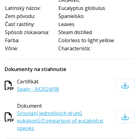
Latinský názov:
Eucalyptus globulus
Zem pôvodu:
Španielsko
Časť rastliny:
Leaves
Spôsob získavania:
Steam distilled
Farba:
Colorless to light yellow
Vône:
Characteristic
Dokumenty na stiahnutie
Certifikát
Spain - AX2024/08
Dokument
Srovnání jednotlivých druhů
eukalyptů/Comparison of eucalyptus
species