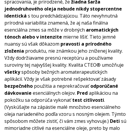
spracovania, je prirodzené, že
žiadna šarža
jednodruhového oleja nebude nikdy stopercentne
identická
s tou predchádzajúcou. Táto nevyhnutná
prírodná variabilita znamená, že aj naša finálna
esenciálna zmes sa môže v drobných
aromatických
tónoch alebo v intenzite
mierne líšiť. Tieto jemné
nuansy sú však dôkazom
pravosti a prírodného
zloženia
produktu, nie známkou jeho zníženej kvality.
Vždy dodržiavame presnú receptúru a používame
suroviny tej najvyššej kvality. Kvalita CTEO® umožňuje
všetky
spôsoby bežných aromaterapeutických
aplikácií. Vždy je však potrebné rešpektovať zásady
bezpečného
použitia a neprekračovať
odporúčané
dávkovanie
esenciálnych olejov.
Pred
aplikáciou na
pokožku sa odporúča vykonať
test citlivosti
.
(Vyskúšajte na zápästie malé množstvo esenciálneho
oleja nariadeného podľa vzoru s nosným olejem. Týmto
spôsobom môžete zistiť, či vám zmes vyhovuje.)
Deti
sú
mimoriadne citlivé na esenciálne oleje, preto by malo