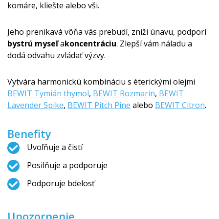
komáre, kliešte alebo vši.
Jeho prenikavá vôňa vás prebudí, zníži únavu, podporí
bystrú myseľ
a
koncentráciu
. Zlepší vám náladu a
dodá odvahu zvládať výzvy.
Vytvára harmonickú kombináciu s éterickými olejmi
BEWIT Tymián thymol
,
BEWIT Rozmarín
,
BEWIT
Lavender Spike
,
BEWIT Pitch Pine
alebo
BEWIT Citron
.
Benefity
Uvoľňuje a čistí
Posilňuje a podporuje
Podporuje bdelosť
Upozornenie