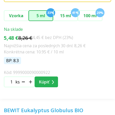
33%
41%
29%
Vzorka
5 ml
15 ml
100 ml
Na sklade
5,48 €
8,26 €
4,45 € bez DPH (23%)
Najnižšia cena za posledných 30 dní: 8,26 €
Konkrétna cena: 10.95 € / 10 ml
BP: 8.3
Kód: 9999000090000922
ks
Kúpiť
BEWIT Eukalyptus Globulus BIO