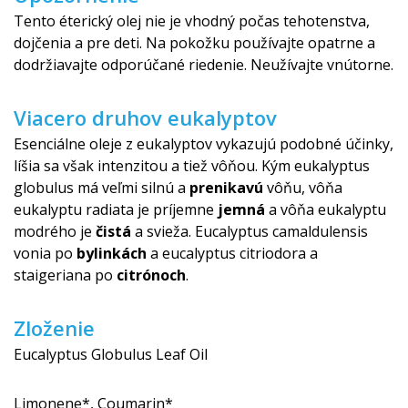
Tento éterický olej nie je vhodný počas tehotenstva,
dojčenia a pre deti. Na pokožku používajte opatrne a
dodržiavajte odporúčané riedenie. Neužívajte vnútorne.
Viacero druhov eukalyptov
Esenciálne oleje z eukalyptov vykazujú podobné účinky,
líšia sa však intenzitou a tiež vôňou. Kým eukalyptus
globulus má veľmi silnú a
prenikavú
vôňu, vôňa
eukalyptu radiata je príjemne
jemná
a vôňa eukalyptu
modrého je
čistá
a svieža. Eucalyptus camaldulensis
vonia po
bylinkách
a eucalyptus citriodora a
staigeriana po
citrónoch
.
Zloženie
Eucalyptus Globulus Leaf Oil
Limonene*, Coumarin*