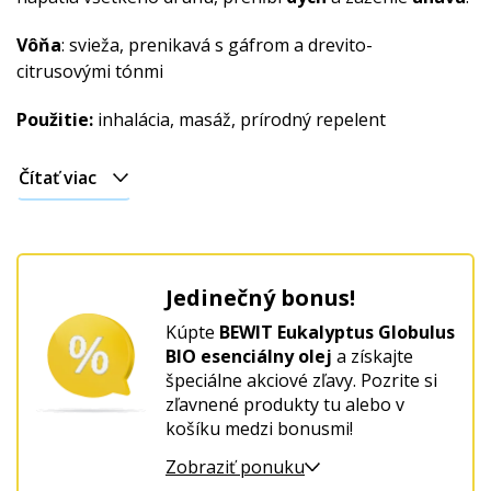
Vianočný
Vôňa
: svieža, prenikavá s gáfrom a drevito-
citrusovými tónmi
Použitie:
inhalácia, masáž, prírodný repelent
Čítať viac
Jedinečný bonus!
Kúpte
BEWIT Eukalyptus Globulus
BIO esenciálny olej
a získajte
špeciálne akciové zľavy. Pozrite si
zľavnené produkty tu alebo v
košíku medzi bonusmi!
Zobraziť ponuku