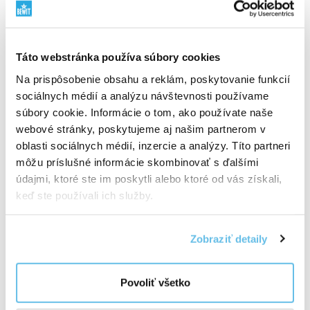
zmysel každej zložky. Pracujeme s BIO surovinami, RAW
prístupom, rastlinnými zdrojmi a surovinami z divokej
prírody tam, kde to dáva zmysel. Rešpekt k prírode
Táto webstránka používa súbory cookies
spájame s vedou, testovaním a vlastnou
Na prispôsobenie obsahu a reklám, poskytovanie funkcií
zodpovednosťou.
Zistite, prečo záleží na pôvode
sociálnych médií a analýzu návštevnosti používame
surovín
"
súbory cookie. Informácie o tom, ako používate naše
webové stránky, poskytujeme aj našim partnerom v
oblasti sociálnych médií, inzercie a analýzy. Títo partneri
môžu príslušné informácie skombinovať s ďalšími
údajmi, ktoré ste im poskytli alebo ktoré od vás získali,
keď ste používali ich služby.
Zobraziť detaily
Povoliť všetko