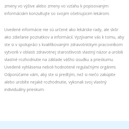
zmeny vo výžive alebo zmeny vo vzťahu k popisovaným
informáciám konzultujte so svojim ošetrujúcim lekárom.
Uvedené informácie nie sú určené ako lekárske rady, ale skôr
ako zdieľanie poznatkov a informácií. Vyzývame vás k tomu, aby
ste si v spolupráci s kvalifikovaným zdravotníckym pracovníkom
vytvorili v oblasti zdravotnej starostlivosti vlastný názor a urobili
vlastné rozhodnutie na základe vášho úsudku a prieskumu.
Uvedené vyhlásenia neboli hodnotené regulačnými orgánmi.
Odporúčame vám, aby ste si predtým, než si niečo zakúpite
alebo urobíte nejaké rozhodnutie, vykonali svoj vlastný
individuálny prieskum.