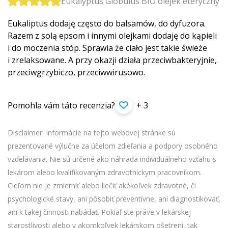
Eukalyptus Globulus BIO olejek eteryczny
Eukaliptus dodaję często do balsamów, do dyfuzora.
Razem z solą epsom i innymi olejkami dodaję do kąpieli
i do moczenia stóp. Sprawia że ciało jest takie świeże
i zrelaksowane. A przy okazji działa przeciwbakteryjnie,
przeciwgrzybiczo, przeciwwirusowo.
Pomohla vám táto recenzia?
+ 3
Disclaimer: Informácie na tejto webovej stránke sú
prezentované výlučne za účelom zdieľania a podpory osobného
vzdelávania. Nie sú určené ako náhrada individuálneho vzťahu s
lekárom alebo kvalifikovaným zdravotníckym pracovníkom.
Cieľom nie je zmierniť alebo liečiť akékoľvek zdravotné, či
psychologické stavy, ani pôsobiť preventívne, ani diagnostikovať,
ani k takej činnosti nabádať. Pokiaľ ste práve v lekárskej
starostlivosti alebo v akomkoľvek lekárskom ošetrení, tak