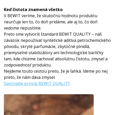
Keď čistota znamená všetko
V BEWIT veríme, že skutočnú hodnotu produktu
neurčuje len to, čo doň pridáme, ale aj to, čo doň
vedome nepustíme.
Preto sme vytvorili štandard BEWIT QUALITY – náš
záväzok nepoužívať syntetické aditíva petrochemického
pôvodu, skryté parfumácie, zbytočné plnidlá,
priemyselné stabilizátory ani technologické barličky
tam, kde chceme zachovať absolútnu čistotu, zmysel a
zodpovednosť produktu.
Nejdeme touto cestou preto, že je ľahká. Ideme po nej
preto, že nám dáva zmysel.
Spoznajte princíp BEWIT QUALITY