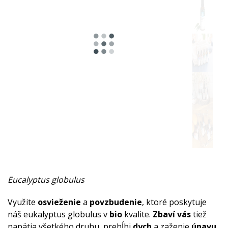
Korenistá
Bylinné
Živičné
Mentolové
Ovocná
Drevité
Sladká
Pižmové
Eucalyptus globulus
Zemitá
Využite
osvieženie
a
povzbudenie
, ktoré poskytuje
Afrodiziakálne
náš eukalyptus globulus v
bio
kvalite.
Zbaví vás
tiež
napätia všetkého druhu, prehĺbi
dych
a zaženie
únavu
.