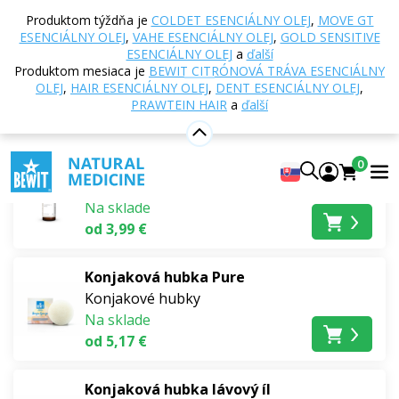
Domov
E-shop
Prírodná kozmetika
Produktom týždňa je
COLDET ESENCIÁLNY OLEJ
,
MOVE GT
Starostlivosť o pleť
Čistenie pleti a odličovanie
ESENCIÁLNY OLEJ
,
VAHE ESENCIÁLNY OLEJ
,
GOLD SENSITIVE
ESENCIÁLNY OLEJ
a
ďalší
Čistenie pleti a odličovanie
Produktom mesiaca je
BEWIT CITRÓNOVÁ TRÁVA ESENCIÁLNY
OLEJ
,
HAIR ESENCIÁLNY OLEJ
,
DENT ESENCIÁLNY OLEJ
,
PRAWTEIN HAIR
a
ďalší
Najpredávanejšie
Cleanser
0
Čistenie pleti a odličovanie
Na sklade
od 3,99 €
Konjaková hubka Pure
Konjakové hubky
Na sklade
od 5,17 €
Konjaková hubka lávový íl