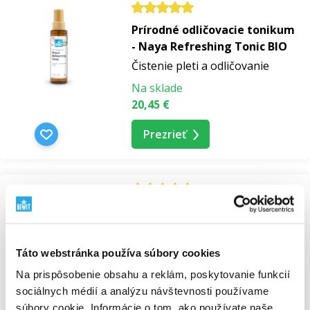
Prírodné odličovacie tonikum
- Naya Refreshing Tonic BIO
Čistenie pleti a odličovanie
Na sklade
20,45 €
Prezrieť
NOVINKA
Prírodný dvojfázový
odličovač očí – Naya Silky Eye
Cleanser
Táto webstránka používa súbory cookies
Čistenie pleti a odličovanie
Na prispôsobenie obsahu a reklám, poskytovanie funkcií
Nedostupné
sociálnych médií a analýzu návštevnosti používame
20,03 €
súbory cookie. Informácie o tom, ako používate naše