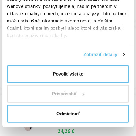
webové stránky, poskytujeme aj našim partnerom v
Prezrieť
oblasti sociálnych médií, inzercie a analýzy. Títo partneri
môžu príslušné informácie skombinovať s ďalšími
údajmi, ktoré ste im poskytli alebo ktoré od vás získali,
keď ste používali ich služby.
Sada tampónov Luxurious
Tampóny a žinky
Zobraziť detaily
Nedostupné
31,65 €
Povoliť všetko
Prezrieť
Prispôsobiť
Sada Tamponů Basic
Odmietnuť
Tampóny a žinky
Nedostupné
24,26 €