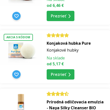
od 6,46 €
Prezrieť
AKCIA S KÓDOM
Konjaková hubka Pure
Konjakové hubky
Na sklade
od 5,17 €
Prezrieť
Prírodná odličovacia emulzia
- Naya Silky Cleanser BIO