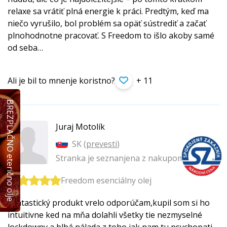
relaxe sa vrátiť plná energie k práci. Predtým, keď ma
niečo vyrušilo, bol problém sa opäť sústrediť a začať
plnohodnotne pracovať. S Freedom to išlo akoby samé
od seba…
Ali je bil to mnenje koristno?
+ 11
BREZPLAČNO eterično olje
Juraj Motolík
SK (
prevesti
)
Stranka je seznanjena z nakupom izdelka
Freedom esenciálny olej
Fantastický produkt vrelo odporúčam,kupil som si ho
intuitivne ked na mňa dolahli všetky tie nezmyselné
lockdowny a blbá nálada z toho jak nam tu psychopati