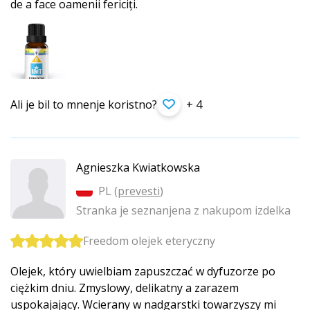
de a face oamenii fericiți.
Ali je bil to mnenje koristno?
+ 4
Agnieszka Kwiatkowska
PL (
prevesti
)
Stranka je seznanjena z nakupom izdelka
Freedom olejek eteryczny
Olejek, który uwielbiam zapuszczać w dyfuzorze po
ciężkim dniu. Zmyslowy, delikatny a zarazem
uspokajający. Wcierany w nadgarstki towarzyszy mi