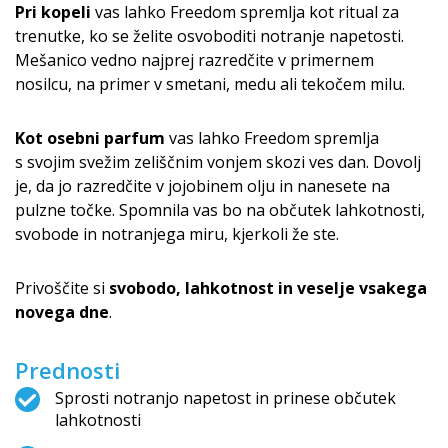
Pri kopeli
vas lahko Freedom spremlja kot ritual za
trenutke, ko se želite osvoboditi notranje napetosti.
Mešanico vedno najprej razredčite v primernem
nosilcu, na primer v smetani, medu ali tekočem milu.
Kot osebni parfum
vas lahko Freedom spremlja
s svojim svežim zeliščnim vonjem skozi ves dan. Dovolj
je, da jo razredčite v jojobinem olju in nanesete na
pulzne točke. Spomnila vas bo na občutek lahkotnosti,
svobode in notranjega miru, kjerkoli že ste.
Privoščite si
svobodo, lahkotnost in veselje vsakega
novega dne
.
Prednosti
Sprosti notranjo napetost in prinese občutek
lahkotnosti