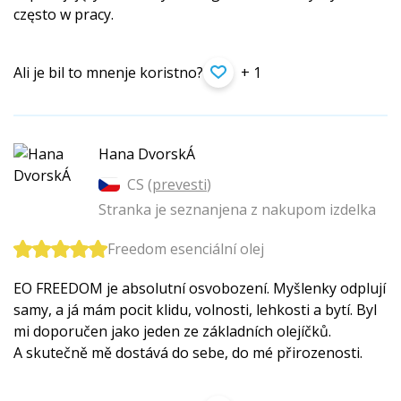
często w pracy.
Ali je bil to mnenje koristno?
+ 1
Hana DvorskÁ
CS (
prevesti
)
Stranka je seznanjena z nakupom izdelka
Freedom esenciální olej
EO FREEDOM je absolutní osvobození. Myšlenky odplují
samy, a já mám pocit klidu, volnosti, lehkosti a bytí. Byl
mi doporučen jako jeden ze základních olejíčků.
A skutečně mě dostává do sebe, do mé přirozenosti.