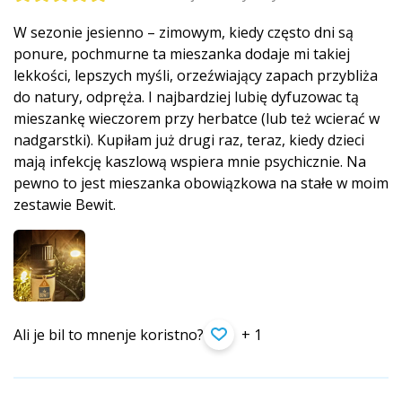
W sezonie jesienno – zimowym, kiedy często dni są
ponure, pochmurne ta mieszanka dodaje mi takiej
lekkości, lepszych myśli, orzeźwiający zapach przybliża
do natury, odpręża. I najbardziej lubię dyfuzowac tą
mieszankę wieczorem przy herbatce (lub też wcierać w
nadgarstki). Kupiłam już drugi raz, teraz, kiedy dzieci
mają infekcję kaszlową wspiera mnie psychicznie. Na
pewno to jest mieszanka obowiązkowa na stałe w moim
zestawie Bewit.
Ali je bil to mnenje koristno?
+ 1