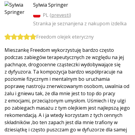
Sylwia Springer
PL (
prevesti
)
Stranka je seznanjena z nakupom izdelka
Freedom olejek eteryczny
Mieszankę Freedom wykorzystuję bardzo często
podczas zabiegów terapeutycznych ze względu na jej
pachnące, drogocenne cząsteczki wydobywające się
z dyfyuzora. Ta kompozycja bardzo współpracuje na
poziomie fizycznym i mentalnym bo uruchamia
poprawę nastroju znerwicowanym osobom, uwalnia od
żalu i gniewu tak, że dla mnie jest to top do pracy
z emocjami, przeciążonym umysłom. Uśmiech i łzy ulgi
po zabiegach masażu z tym olejkiem jest najlepszą jego
rekomendacją. A i ja wtedy korzystam z tych cennych
składników ,bo ten zapach jest dla mnie trafiony w
dziesiątkę i często puszczam go w dyfuzorze dla samej