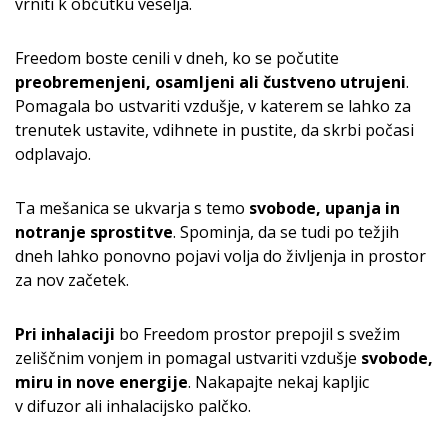
vrniti k občutku veselja.
Freedom boste cenili v dneh, ko se počutite
preobremenjeni, osamljeni ali čustveno utrujeni
.
Pomagala bo ustvariti vzdušje, v katerem se lahko za
trenutek ustavite, vdihnete in pustite, da skrbi počasi
odplavajo.
Ta mešanica se ukvarja s temo
svobode, upanja in
notranje sprostitve
. Spominja, da se tudi po težjih
dneh lahko ponovno pojavi volja do življenja in prostor
za nov začetek.
Pri inhalaciji
bo Freedom prostor prepojil s svežim
zeliščnim vonjem in pomagal ustvariti vzdušje
svobode,
miru in nove energije
. Nakapajte nekaj kapljic
v difuzor ali inhalacijsko palčko.