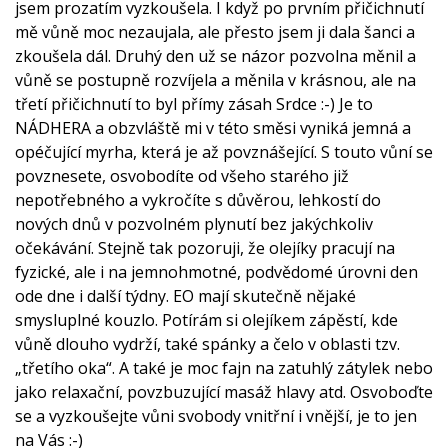
jsem prozatím vyzkoušela. I když po prvním přičichnutí
mě vůně moc nezaujala, ale přesto jsem ji dala šanci a
zkoušela dál. Druhý den už se názor pozvolna měnil a
vůně se postupně rozvíjela a měnila v krásnou, ale na
třetí přičichnutí to byl přímy zásah Srdce :-) Je to
NÁDHERA a obzvláště mi v této směsi vyniká jemná a
opéčující myrha, která je až povznášející. S touto vůní se
povznesete, osvobodíte od všeho starého již
nepotřebného a vykročíte s důvěrou, lehkostí do
nových dnů v pozvolném plynutí bez jakýchkoliv
očekávání. Stejně tak pozoruji, že olejíky pracují na
fyzické, ale i na jemnohmotné, podvědomé úrovni den
ode dne i další týdny. EO mají skutečně nějaké
smysluplné kouzlo. Potírám si olejíkem zápěstí, kde
vůně dlouho vydrží, také spánky a čelo v oblasti tzv.
„třetího oka“. A také je moc fajn na zatuhlý zátylek nebo
jako relaxační, povzbuzující masáž hlavy atd. Osvoboďte
se a vyzkoušejte vůni svobody vnitřní i vnější, je to jen
na Vás :-)