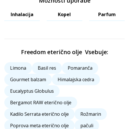
Možnosti uporabe
Inhalacija
Kopel
Parfum
Freedom eterično olje Vsebuje:
Limona
Basil res
Pomaranča
Gourmet balzam
Himalajska cedra
Eucalyptus Globulus
Bergamot RAW eterično olje
Kadilo Serrata eterično olje
Rožmarin
Poprova meta eterično olje
pačuli