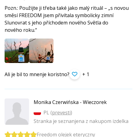
Pozn.: Použijte ji třeba také jako malý rituál – „s novou
směsí FREEDOM jsem přivítala symbolicky zimní
Slunovrat s jeho příchodem nového Světla do
nového roku.“
Ali je bil to mnenje koristno?
+ 1
Monika Czerwińska - Wieczorek
PL (
prevesti
)
Stranka je seznanjena z nakupom izdelka
Freedom olejek eteryczny