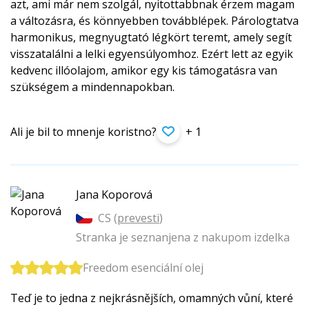
azt, ami már nem szolgál, nyitottabbnak érzem magam
a változásra, és könnyebben továbblépek. Párologtatva
harmonikus, megnyugtató légkört teremt, amely segít
visszatalálni a lelki egyensúlyomhoz. Ezért lett az egyik
kedvenc illóolajom, amikor egy kis támogatásra van
szükségem a mindennapokban.
Ali je bil to mnenje koristno?
+ 1
Jana Koporová
CS (
prevesti
)
Stranka je seznanjena z nakupom izdelka
Freedom esenciální olej
Teď je to jedna z nejkrásnějších, omamných vůní, které