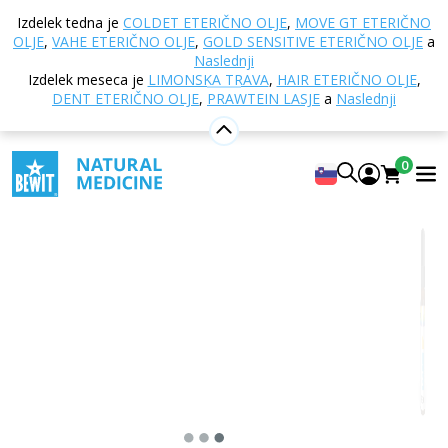
Domov
E-trgovina
Aromaterapija
Eterična olja
Izdelek tedna je
COLDET ETERIČNO OLJE
,
MOVE GT ETERIČNO
Mešanice eteričnih olj
Freedom eterično olje
OLJE
,
VAHE ETERIČNO OLJE
,
GOLD SENSITIVE ETERIČNO OLJE
a
Naslednji
Izdelek meseca je
LIMONSKA TRAVA
,
HAIR ETERIČNO OLJE
,
DENT ETERIČNO OLJE
,
PRAWTEIN LASJE
a
Naslednji
Freedom eterično olje
100 % čista in naravna mešanica eteričnih olj CTEO®
0
5
Ogledati 12 mnenja
Primerno
za