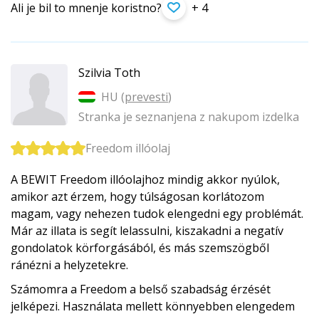
Ali je bil to mnenje koristno?
+ 4
Szilvia Toth
HU (
prevesti
)
Stranka je seznanjena z nakupom izdelka
Freedom illóolaj
A BEWIT Freedom illóolajhoz mindig akkor nyúlok,
amikor azt érzem, hogy túlságosan korlátozom
magam, vagy nehezen tudok elengedni egy problémát.
Már az illata is segít lelassulni, kiszakadni a negatív
gondolatok körforgásából, és más szemszögből
ránézni a helyzetekre.
Számomra a Freedom a belső szabadság érzését
jelképezi. Használata mellett könnyebben elengedem