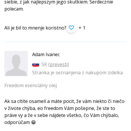
siebie, z jak najlepszym jego skutkiem. Serdecznie
polecam.
Ali je bil to mnenje koristno?
+ 1
Adam Ivanec
SK (
prevesti
)
Stranka je seznanjena z nakupom izdelka
Freedom esenciálny olej
Ak sa cítite osamelí a máte pocit, že vám niekto či niečo
v živote chýba, eo freedom Vám pošepne, že ste to
práve vy a že v sebe nájdete všetko, čo Vám chýbalo,
odporúčam 😁