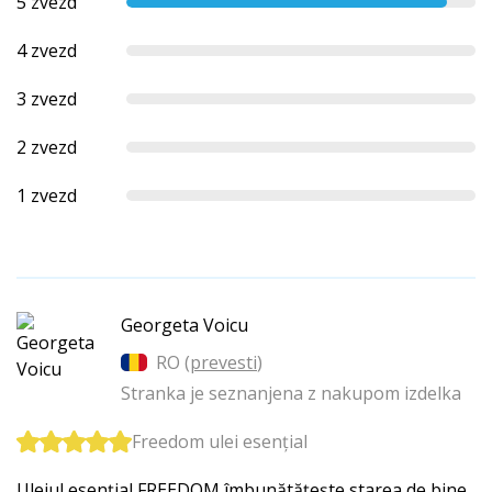
5 zvezd
4 zvezd
3 zvezd
2 zvezd
1 zvezd
Georgeta Voicu
RO (
prevesti
)
Stranka je seznanjena z nakupom izdelka
Freedom ulei esențial
Uleiul esențial FREEDOM îmbunătățește starea de bine