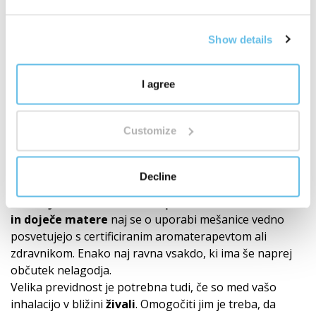
aromaterapevtskih aplikacij. Vendar je vedno treba
spoštovati načela
varne
uporabe in ne prekoračiti
Show details
priporočenega odmerka
eteričnih olj.
Pred
nanosom na kožo je priporočljivo opraviti
test
občutljivosti
. (Majhno količino eteričnega olja,
I agree
razredčenega po vzorcu z nosilnim oljem, preizkusite
na zapestju. Tako boste ugotovili, ali vam določena
Customize
mešanica ustreza.)
Otroci
so izjemno občutljivi na delovanje eteričnih olj,
zato je nujno, da se o njihovi uporabi vedno
Decline
posvetujete s strokovnjakom in ste še posebej previdni.
Občutljivi
in
kronično bolni posamezniki, nosečnice
in doječe matere
naj se o uporabi mešanice vedno
posvetujejo s certificiranim aromaterapevtom ali
zdravnikom. Enako naj ravna vsakdo, ki ima še naprej
občutek nelagodja.
Velika previdnost je potrebna tudi, če so med vašo
inhalacijo v bližini
živali
. Omogočiti jim je treba, da