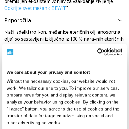
premišljen ekosistem vonjav za vsakdanje življenje.
Odkrijte svet mešanic BEWIT
"
Priporočila
Naši izdelki (roll-on, mešanice eteričnih olj, enosortna
olja) so sestavljeni izključno iz 100 % naravnih eteričnih
olj. Ker sta kakovost in kemična sestava teh naravnih
surovin odvisni od številnih spremenljivk, kot so
izvor
rastline, letni čas, podnebne razmere ob žetvi
in čas
predelave, je naravno, da
nobena serija enosortnega
We care about your privacy and comfort
olja ne bo nikoli stoodstotno enaka
prejšnji. Ta
neizogibna naravna variabilnost pomeni, da se lahko
Without the necessary cookies, our website would not
tudi naša končna eterična mešanica nekoliko razlikuje
work. We tailor our site to you. To improve our services,
v drobnih
aromatičnih tonih ali intenzivnosti
. Vendar
prepare news for you and display relevant content, we
so te subtilne nianse dokaz
pristnosti in naravne
analyze your behavior using cookies. By clicking on the
sestave
izdelka, ne pa znak zmanjšane kakovosti.
"I agree" button, you agree to the use of cookies and the
Vedno se držimo natančnega recepta in uporabljamo
transfer of data for targeted advertising on social and
surovine najvišje kakovosti.
other advertising networks.
Kakovost CTEO® omogoča
vse
načine običajnih