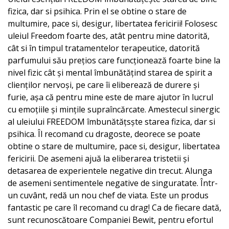
fizica, dar si psihica. Prin el se obtine o stare de
multumire, pace si, desigur, libertatea fericirii! Folosesc
uleiul Freedom foarte des, atât pentru mine datorită,
cât si în timpul tratamentelor terapeutice, datorită
parfumului său prețios care funcționează foarte bine la
nivel fizic cât și mental îmbunătățind starea de spirit a
clienților nervoși, pe care îi eliberează de durere și
furie, așa că pentru mine este de mare ajutor în lucrul
cu emoțiile și mințile supraîncărcate. Amestecul sinergic
al uleiului FREEDOM îmbunătățsște starea fizica, dar si
psihica. Îl recomand cu dragoste, deorece se poate
obtine o stare de multumire, pace si, desigur, libertatea
fericirii. De asemeni ajuă la eliberarea tristetii și
detasarea de experientele negative din trecut. Alunga
de asemeni sentimentele negative de singuratate. Într-
un cuvânt, redă un nou chef de viata. Este un produs
fantastic pe care îl recomand cu drag! Ca de fiecare dată,
sunt recunoscătoare Companiei Bewit, pentru efortul