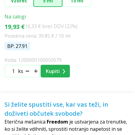
Vzorec
5 ml
15 ml
Na zalogi
19,93 €
16,33 € brez DDV (22%)
Posebna cena: 39.85 € / 10 ml
BP: 27.91
Koda: 1200000100050079
ks
Kupiti
Si želite spustiti vse, kar vas teži, in
doživeti občutek svobode?
Eterična mešanica
Freedom
je ustvarjena za trenutke,
ko si želite vdihniti, sprostiti notranjo napetost in se