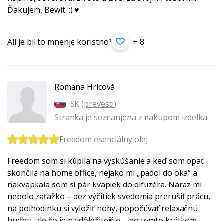
Ďakujem, Bewit. :) ♥
Ali je bil to mnenje koristno?
+ 8
Romana Hricová
SK (
prevesti
)
Stranka je seznanjena z nakupom izdelka
Freedom esenciálny olej
Freedom som si kúpila na vyskúšanie a keď som opäť
skončila na home office, nejako mi „padol do oka“ a
nakvapkala som si pár kvapiek do difuzéra. Naraz mi
nebolo zaťažko – bez výčitiek svedomia prerušiť prácu,
na polhodinku si vyložiť nohy, popočúvať relaxačnú
hudbu, ale čo je najdôležitejšie – po tomto krátkom