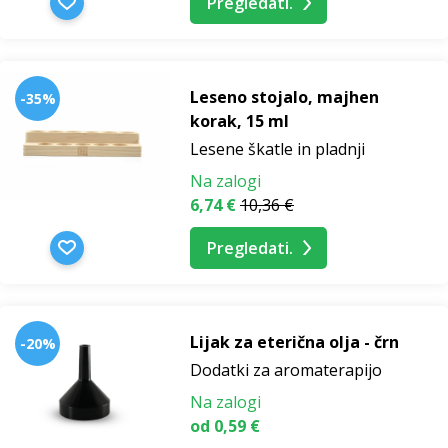
Pregledati.
Leseno stojalo, majhen
-35%
korak, 15 ml
Lesene škatle in pladnji
Na zalogi
6,74 €
10,36 €
Pregledati.
Lijak za eterična olja - črn
-20%
Dodatki za aromaterapijo
Na zalogi
od 0,59 €