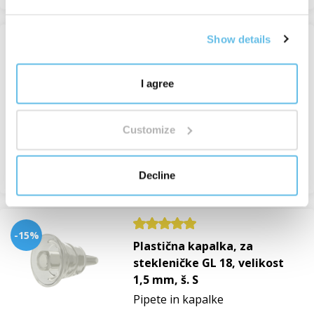
Show details
Pladenj za 30 eteričnih olj
(15/5 ml)
I agree
Lesene škatle in pladnji
Na zalogi
Customize
13,92 €
Pregledati.
Decline
-15%
Plastična kapalka, za
stekleničke GL 18, velikost
1,5 mm, š. S
Pipete in kapalke