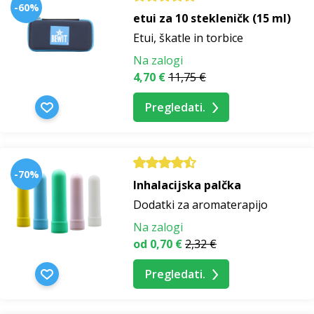
-60%
etui za 10 stekleničk (15 ml)
Etui, škatle in torbice
Na zalogi
4,70 €
11,75 €
Pregledati.
-70%
Inhalacijska palčka
Dodatki za aromaterapijo
Na zalogi
od 0,70 €
2,32 €
Pregledati.