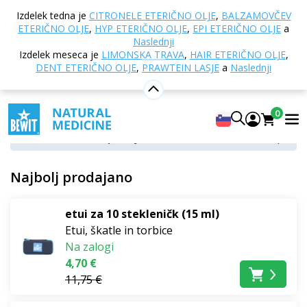
Domov
E-trgovina
Aromaterapija
Dodatki za
Izdelek tedna je
CITRONELE ETERIČNO OLJE
,
BALZAMOVČEV
aromaterapijo
ETERIČNO OLJE
,
HYP ETERIČNO OLJE
,
EPI ETERIČNO OLJE
a
Naslednji
Dodatki za aromaterapijo
Izdelek meseca je
LIMONSKA TRAVA
,
HAIR ETERIČNO OLJE
,
DENT ETERIČNO OLJE
,
PRAWTEIN LASJE
a
Naslednji
Stekleničke in aplikatorji
Potovalne torbice in kovčki
0
Lesene škatle in pladnji
Najbolj prodajano
etui za 10 stekleničk (15 ml)
Etui, škatle in torbice
Na zalogi
4,70 €
11,75 €