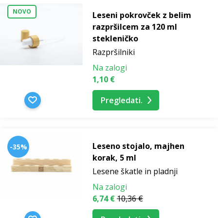
NOVO
Leseni pokrovček z belim
razpršilcem za 120 ml
stekleničko
Razpršilniki
Na zalogi
1,10 €
Pregledati.
Leseno stojalo, majhen
-35%
korak, 5 ml
Lesene škatle in pladnji
Na zalogi
6,74 €
10,36 €