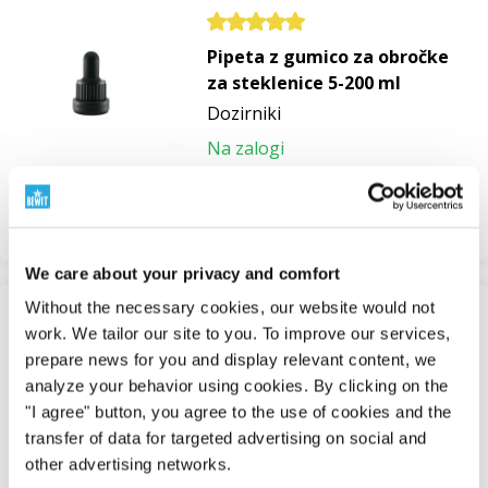
Pipeta z gumico za obročke
za steklenice 5-200 ml
Dozirniki
Na zalogi
0,28 €
Pregledati.
We care about your privacy and comfort
Without the necessary cookies, our website would not
Pladenj za 24 zvitkov
work. We tailor our site to you. To improve our services,
Lesene škatle in pladnji
prepare news for you and display relevant content, we
analyze your behavior using cookies. By clicking on the
Na zalogi
"I agree" button, you agree to the use of cookies and the
16,09 €
transfer of data for targeted advertising on social and
Pregledati.
other advertising networks.