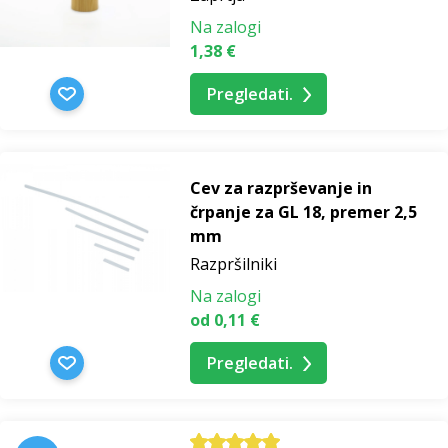
Na zalogi
1,38 €
Pregledati.
Stekleničke
in
Cev za razprševanje in
aplikatorji
črpanje za GL 18, premer 2,5
mm
Potovalne
Razpršilniki
torbice
Na zalogi
in
od 0,11 €
kovčki
Pregledati.
Lesene
škatle
in
pladnji