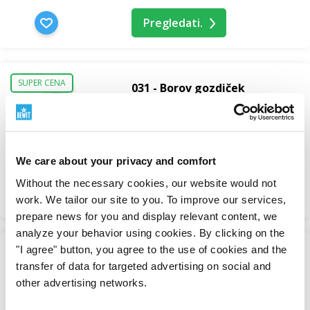
Pregledati.
SUPER CENA
031 - Borov gozdiček
TKM - Tradicionalna kitajska
medicina
Na zalogi
We care about your privacy and comfort
10,07 €
Without the necessary cookies, our website would not
Pregledati.
work. We tailor our site to you. To improve our services,
prepare news for you and display relevant content, we
analyze your behavior using cookies. By clicking on the
"I agree" button, you agree to the use of cookies and the
SUPER CENA
032 - Umirjeno dihanje
transfer of data for targeted advertising on social and
TKM - Tradicionalna kitajska
other advertising networks.
medicina