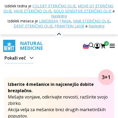
Domov
E-trgovina
Aromaterapija
Eterična olja
Izdelek tedna je
COLDET ETERIČNO OLJE
,
MOVE GT ETERIČNO
Mešanice eteričnih olj
OLJE
,
VAHE ETERIČNO OLJE
,
GOLD SENSITIVE ETERIČNO OLJE
a
Naslednji
Mešanice eteričnih olj
Izdelek meseca je
LIMONSKA TRAVA
,
HAIR ETERIČNO OLJE
,
DENT ETERIČNO OLJE
,
PRAWTEIN LASJE
a
Naslednji
Spoznajte moč bioaktivne sinergije. Stavite na
sinergijsko moč naših
edinstvenih in izjemno
0
učinkovitih
eteričnih mešanic.
Pokaži več
Pri njihovem razvoju smo izhajali iz spoznanj
aromaterapije
in izbrali kombinacije tistih eteričnih
olj, ki se medsebojno dopolnjujejo in
krepijo svoje
3+1
učinke
. Tako smo ustvarili
popolnoma edinstvene
Izberite 4 mešanice in najcenejšo dobite
aromaterapevtske kompozicije.
brezplačno.
Mešajte vonjave, odkrivajte novosti, razširite svojo
Kapljice lahko dodate v svoj difuzor, v inhalacijski palčki
zbirko.
pa jih boste imeli
Akcija velja za mešanice brez drugih marketinških
vedno pri roki
. Iz mnogih mešanic
si
Primerno
popustov.
lahko izdelate
za
tudi lastne zeliščne tinkture, tinkture za