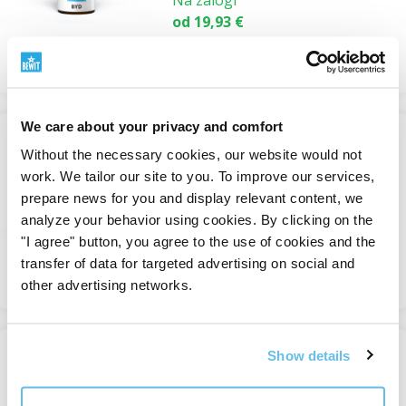
od 19,93 €
Pregledati.
We care about your privacy and comfort
-50%
Without the necessary cookies, our website would not
Bydia eterično olje
work. We tailor our site to you. To improve our services,
Mešanice eteričnih olj
prepare news for you and display relevant content, we
Na zalogi
analyze your behavior using cookies. By clicking on the
od 9,96 €
19,93 €
"I agree" button, you agree to the use of cookies and the
transfer of data for targeted advertising on social and
Pregledati.
other advertising networks.
Show details
Byf eterično olje
Mešanice eteričnih olj