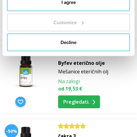
I agree
Na zalogi
od 19,53 €
Customize
Pregledati.
Decline
Byfev eterično olje
Mešanice eteričnih olj
Na zalogi
od 19,53 €
Pregledati.
-50%
čakra 3