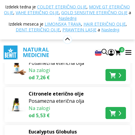
Domov
E-trgovina
Aromaterapija
Eterična olja
Izdelek tedna je
COLDET ETERIČNO OLJE
,
MOVE GT ETERIČNO
Posamezna eterična olja
Lesni
OLJE
,
VAHE ETERIČNO OLJE
,
GOLD SENSITIVE ETERIČNO OLJE
a
Naslednji
Lesni
Izdelek meseca je
LIMONSKA TRAVA
,
HAIR ETERIČNO OLJE
,
DENT ETERIČNO OLJE
,
PRAWTEIN LASJE
a
Naslednji
Najbolj prodajano
0
Cejlonski cimet, lubje
Posamezna eterična olja
Na zalogi
od 7,26 €
Citronele eterično olje
Posamezna eterična olja
Na zalogi
od 5,53 €
Eucalyptus Globulus