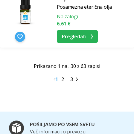
Posamezna eterična olja
Na zalogi
6,61 €
Pregledati.
Prikazano 1 na . 30 z 63 zapisi
1
2
3
POŠILJAMO PO VSEM SVETU
Več informacij o prevozu