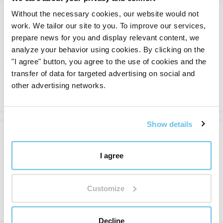
Without the necessary cookies, our website would not
work. We tailor our site to you. To improve our services,
Cypress BIO
prepare news for you and display relevant content, we
Posamezna eterična olja
analyze your behavior using cookies. By clicking on the
Na zalogi
"I agree" button, you agree to the use of cookies and the
od 7,70 €
transfer of data for targeted advertising on social and
other advertising networks.
Pregledati.
Show details
Cypriol
Posamezna eterična olja
I agree
Na zalogi
20,33 €
Customize
Pregledati.
Decline