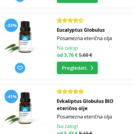
-33%
Eucalyptus Globulus
Posamezna eterična olja
Na zalogi
od 3,76 €
5,68 €
Pregledati.
-41%
Evkaliptus Globulus BIO
eterično olje
Posamezna eterična olja
Na zalogi
od 5,43 €
8,19 €