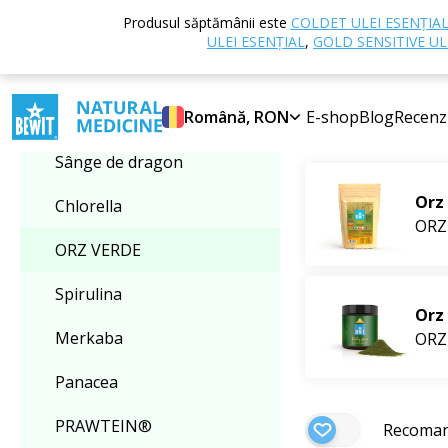
Acasă
E-shop
Produsul săptămânii este
COLDET ULEI ESENȚIA
Selectați categoria
nutritive
ORZ V
ULEI ESENȚIAL
,
GOLD SENSITIVE UL
ORZ VERDE
ORZ VERDE
Română, RON
E-shop
Blog
Recenz
Cele mai bine
Sânge de dragon
Orz 
Chlorella
ORZ
ORZ VERDE
Spirulina
Orz 
Merkaba
ORZ
Panacea
PRAWTEIN®
Recoma