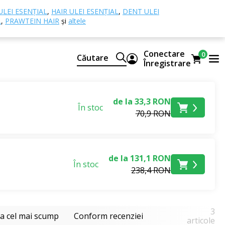
ULEI ESENȚIAL
,
HAIR ULEI ESENȚIAL
,
DENT ULEI
L
,
PRAWTEIN HAIR
și
altele
Conectare
0
Căutare
Înregistrare
de la 33,3 RON
În stoc
70,9 RON
de la 131,1 RON
În stoc
238,4 RON
3
la cel mai scump
Conform recenziei
articole