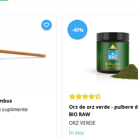
-45%
ambus
Orz de orz verde - pulbere d
 suplimente
BIO RAW
ORZ VERDE
În stoc