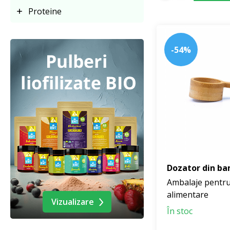
Proteine
-54%
Dozator din b
Ambalaje pentru
alimentare
Vizualizare
În stoc