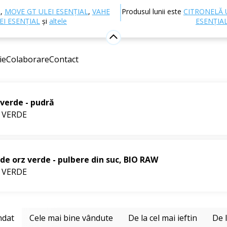
Nutriție și suplimente alimentare
Suplimente
L
,
MOVE GT ULEI ESENȚIAL
,
VAHE
Produsul lunii este
CITRONELĂ 
ERDE
EI ESENȚIAL
și
altele
ESENȚIA
ie
Colaborare
Contact
 vândute
verde - pudră
 VERDE
de orz verde - pulbere din suc, BIO RAW
 VERDE
ndat
Cele mai bine vândute
De la cel mai ieftin
De 