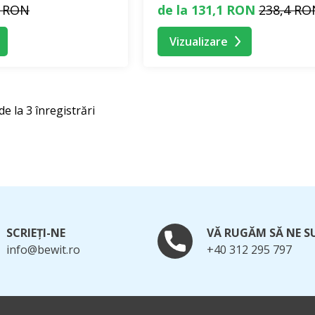
5 RON
de la 131,1 RON
238,4 RO
Vizualizare
de la 3 înregistrări
SCRIEȚI-NE
VĂ RUGĂM SĂ NE S
info@bewit.ro
+40 312 295 797