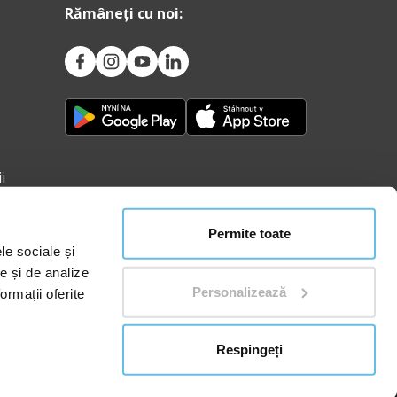
Rămâneți cu noi:
i
Permite toate
le sociale și
te și de analize
Personalizează
ormații oferite
ncipiile prelucrării datelor cu caracter personal
Respingeți
înregistrată la Tribunalul Județean Ostrava, Secțiunea