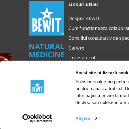
Linkuri utile:
Despre BEWIT
Cum funcționează colabora
Consiliul consultativ de spec
Cariere
Transportul
Ulei esențial GRATUIT
Acest site utilizează cook
Folosim cookie-uri pentru a 
pentru a analiza traficul. 
informații cu privire la mod
© 2012-2026 BEWIT
de dvs. sau culese în urma f
BEWIT Natural Medicine, s.r.o., cu sediul la adresa M
Afişare