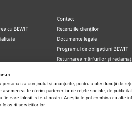
Contact
rea cu BEWIT
Recenziile clienților
ialitate
Documente legale
Programul de obligațiuni BEWIT
Returnarea mărfurilor și reclamați
ie-uri
personaliza conținutul și anunțurile, pentru a oferi funcții de rețe
De asemenea, le oferim partenerilor de rețele sociale, de publicita
ul în care folosiți site-ul nostru. Aceștia le pot combina cu alte inf
Termeni și condiții generale
Pri
olosirii serviciilor lor.
ichalská 2030, Ostrava, 710 00, Număr unic de identificare: 29443237, 
C, capitol nr. 53597