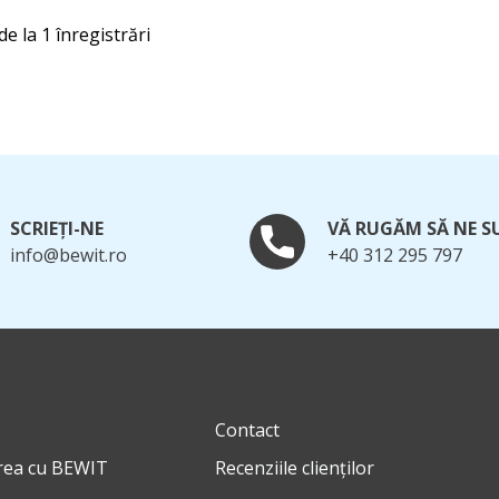
de la 1 înregistrări
SCRIEȚI-NE
VĂ RUGĂM SĂ NE S
info@bewit.ro
+40 312 295 797
Contact
rea cu BEWIT
Recenziile clienților