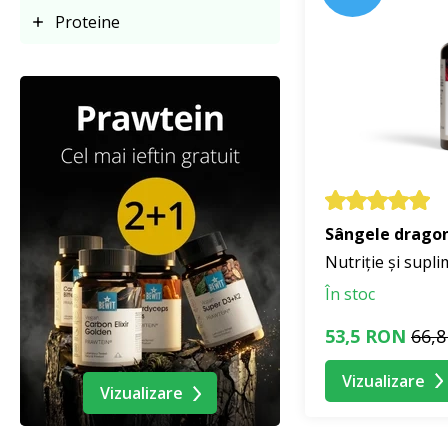
Proteine
Sângele dragon
Nutriție și supl
În stoc
53,5 RON
66,
Vizualizare
Vizualizare