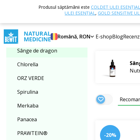
Acasă
E-shop
Produsul săptămânii este
COLDET ULEI ESENȚIA
Selectați categoria
nutritive
Sânge 
ULEI ESENȚIAL
,
GOLD SENSITIVE UL
Sânge de dra
Sânge de dragon
Română, RON
E-shop
Blog
Recenz
Cele mai bine
Sânge de dragon
Sân
Chlorella
Nutr
ORZ VERDE
Spirulina
Recoma
Merkaba
Panacea
PRAWTEIN®
-20%