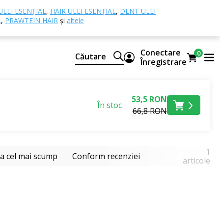
ULEI ESENȚIAL
,
HAIR ULEI ESENȚIAL
,
DENT ULEI
L
,
PRAWTEIN HAIR
și
altele
Conectare
0
Căutare
Înregistrare
53,5 RON
În stoc
66,8 RON
1
la cel mai scump
Conform recenziei
articole