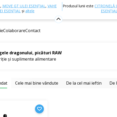
Nutriție și suplimente alimentare
Suplimente
L
,
MOVE GT ULEI ESENȚIAL
,
VAHE
Produsul lunii este
CITRONELĂ 
de dragon
EI ESENȚIAL
și
altele
ESENȚIA
gon
ie
Colaborare
Contact
 vândute
gele dragonului, picături RAW
iție și suplimente alimentare
ndat
Cele mai bine vândute
De la cel mai ieftin
De 