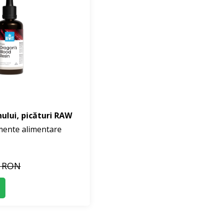
ului, picături RAW
imente alimentare
8 RON