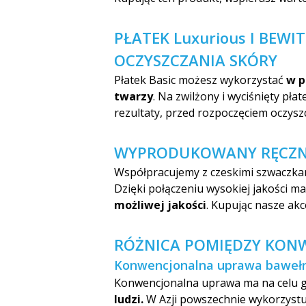
PŁATEK Luxurious I BEW
OCZYSZCZANIA SKÓRY
Płatek Basic możesz wykorzystać
w p
twarzy
. Na zwilżony i wyciśnięty pł
rezultaty, przed rozpoczęciem oczys
WYPRODUKOWANY RĘCZN
Współpracujemy z czeskimi szwaczkam
Dzięki połączeniu wysokiej jakości ma
możliwej jakości
. Kupując nasze ak
RÓŻNICA POMIĘDZY KON
Konwencjonalna uprawa bawełny
Konwencjonalna uprawa ma na celu 
ludzi.
W Azji powszechnie wykorzystuje