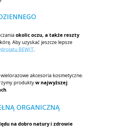
ODZIENNEGO
zczania
okolic oczu, a także reszty
skórę. Aby uzyskać jeszcze lepsze
ydrolatu BEWIT
.
 wielorazowe akcesoria kosmetyczne.
worzymy produkty
w najwyższej
ach
.
EŁNĄ ORGANICZNĄ
ędu na dobro natury i zdrowie