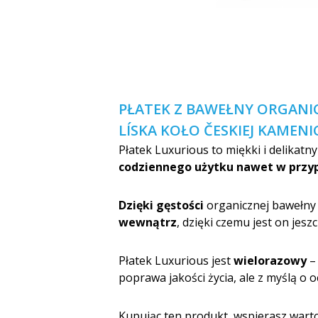
PŁATEK Z BAWEŁNY ORGANI
LÍSKA KOŁO ČESKIEJ KAMENI
Płatek Luxurious to miękki i delikatn
codziennego użytku nawet w przyp
Dzięki gęstości
organicznej bawełny 
wewnątrz
, dzięki czemu jest on jesz
Płatek Luxurious jest
wielorazowy
–
poprawa jakości życia, ale z myślą o 
Kupując ten produkt, wspierasz warto