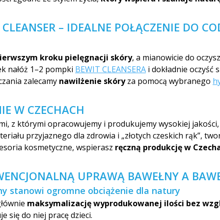
IT CLEANSER – IDEALNE POŁĄCZENIE DO C
ierwszym kroku pielęgnacji skóry
, a mianowicie do oczys
atek nałóż 1–2 pompki
BEWIT CLEANSERA
i dokładnie oczyść 
zczania zalecamy
nawilżenie skóry
za pomocą wybranego
h
IE W CZECHACH
i, z którymi opracowujemy i produkujemy wysokiej jakości,
teriału przyjaznego dla zdrowia i „złotych czeskich rąk”, t
cesoria kosmetyczne, wspierasz
ręczną produkcję w Czech
WENCJONALNĄ UPRAWĄ BAWEŁNY A BAW
 stanowi ogromne obciążenie dla natury
głównie
maksymalizację wyprodukowanej ilości bez wzgl
 się do niej pracę dzieci.