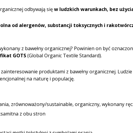
organicznej odbywają się
w ludzkich warunkach, bez użyc
wolna od alergenów, substancji toksycznych i rakotwórc
t wykonany z bawełny organicznej? Powinien on być oznaczon
yfikat GOTS
(Global Organic Textile Standard).
e zainteresowanie produktami z bawełny organicznej. Ludzi
cjonalnej na naturę i populację.
rania, zrównoważony/sus­tainable, organiczny, wykonany ręc
ksamitna z obu stron
aci metki tekstylnej z symbolami prania