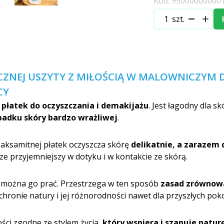
Kod: 95000000000
szt.
CZNEJ USZYTY Z MIŁOŚCIĄ W MALOWNICZYM
CY
y
płatek do oczyszczania i demakijażu
. Jest łagodny dla s
adku skóry bardzo wrażliwej
.
aksamitnej płatek oczyszcza skórę
delikatnie, a zarazem 
cze przyjemniejszy w dotyku i w kontakcie ze skórą.
 można go prać. Przestrzega w ten sposób
zasad zrównow
ochronie natury i jej różnorodności nawet dla przyszłych pok
ści zgodne ze stylem życia,
który wspiera i szanuje natur