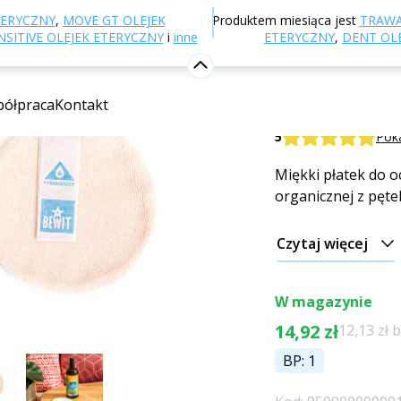
-shop
Naturalne kosmetyki
Akcesoria kosmetyczne
TERYCZNY
,
MOVE GT OLEJEK
Produktem miesiąca jest
TRAWA
SITIVE OLEJEK ETERYCZNY
i
inne
ETERYCZNY
,
DENT OL
Tampon L
ółpraca
Kontakt
Płatek do oczyszc
5
Poka
Miękki płatek do o
organicznej z pęte
Czytaj więcej
W magazynie
14,92 zł
12,13 zł 
BP: 1