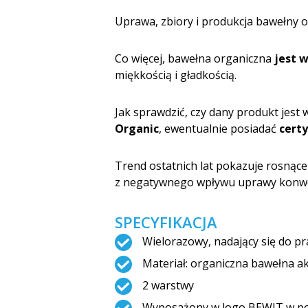
Uprawa, zbiory i produkcja bawełny 
Co więcej, bawełna organiczna
jest 
miękkością i gładkością.
Jak sprawdzić, czy dany produkt jes
Organic
, ewentualnie posiadać
cert
Trend ostatnich lat pokazuje rosnąc
z negatywnego wpływu uprawy konwen
SPECYFIKACJA
Wielorazowy, nadający się do p
Materiał: organiczna bawełna a
2 warstwy
Wyposażony w logo BEWIT w post