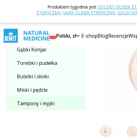
Strona główna
E
Produktem tygodnia jest
COLDET OLEJEK E
Wybierz kategorię
ETERYCZNY
,
VAHE OLEJEK ETERYCZNY
,
GOLD SEN
Tampony i myjki
Polski, zł
E-shop
Blog
Recenzje
Wsp
Gąbki Konjac
Torebki i pudełka
Butelki i słoiki
Miski i pędzle
Tampony i myjki