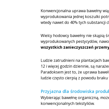
Konwencjonalna uprawa bawełny wiąże
wyprodukowania jednej koszulki pot
wtedy nawet do 40% tych substancji c
Wielcy hodowcy bawełny nie skąpią ś
wyprodukowanych pestycydów, nawozó
wszystkich zanieczyszczeń przem
Ludzie zatrudnieni na plantacjach b
12 i więcej godzin dziennie, są naraż
Paradoksem jest to, że uprawa bawe
ludzie często cierpią z powodu braku
Przyjazna dla środowiska produ
Wybierając bawełnę organiczną, moż
konwencjonalnych tekstyliów.