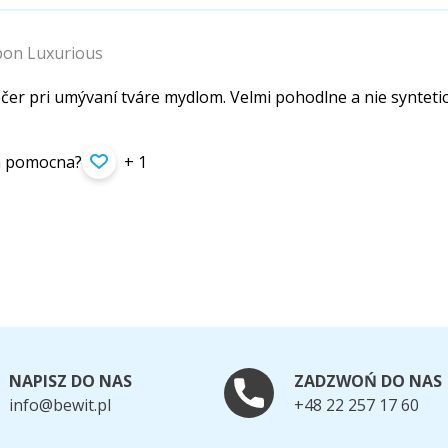
on Luxurious
čer pri umývaní tváre mydlom. Velmi pohodlne a nie syntetic
ła pomocna?
+ 1
NAPISZ DO NAS
ZADZWOŃ DO NAS
info@bewit.pl
+48 22 257 17 60