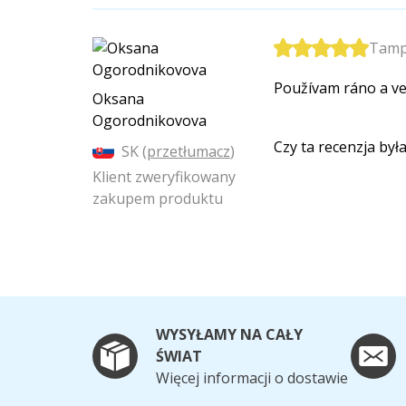
Tamp
Používam ráno a ve
Oksana
Ogorodnikovova
Czy ta recenzja by
SK (
przetłumacz
)
Klient zweryfikowany
zakupem produktu
WYSYŁAMY NA CAŁY
ŚWIAT
Więcej informacji o dostawie