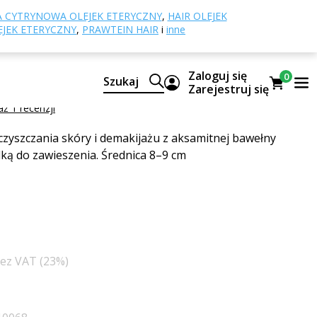
Tampony i myjki
Tampon Luxurious
 CYTRYNOWA OLEJEK ETERYCZNY
,
HAIR OLEJEK
EJEK ETERYCZNY
,
PRAWTEIN HAIR
i
inne
uxurious
Zaloguj się
0
Szukaj
zania i demakijażu z BAWEŁNY ORGANICZNEJ
Zarejestruj się
ż 1 recenzji
czyszczania skóry i demakijażu z aksamitnej bawełny
lką do zawieszenia. Średnica 8–9 cm
bez VAT (23%)