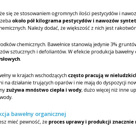
 się ze stosowaniem ogromnych ilości pestycydów i nawozó
rzeba
około pół kilograma pestycydów i nawozów synte
hemicznych. Należy dodać, że większość z nich jest rakotwór
rodków chemicznych. Bawełnice stanowią jedynie 3% gruntó
w sztucznych i defoliantów. W efekcie produkcja bawełny
ysłowych
.
awełny w krajach wschodzących
często pracują w nieludzki
eni na działanie trujących oparów i nie mają do dyspozycji n
łny
zużywa mnóstwo ciepła i wody
, dużo więcej niż inne u
 wody.
kcja bawełny organicznej
esz mieć pewność, że
proces uprawy i produkcji znacznie r