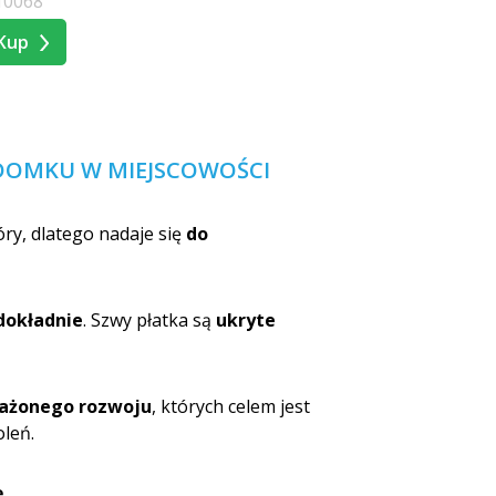
10068
Kup
 DOMKU W MIEJSCOWOŚCI
kóry, dlatego nadaje się
do
dokładnie
. Szwy płatka są
ukryte
ażonego rozwoju
, których celem jest
oleń.
ę
.