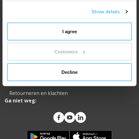
Medische en wetenschappelijke adviesraad
Show details
Open Dag bij BEWIT
Carrière
I agree
Transport
Neem contact op met
Customize
Beoordelingen
Juridische documenten
Decline
Laat het niet los - NNTB
Retourneren en klachten
Ga niet weg: