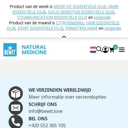
Winkelmandje
Product van de week is
MOVE GT ESSENTIËLE OLIE
,
VAHE
ESSENTIËLE OLIE
,
GOLD SENSITIVE ESSENTIËLE OLIE
,
COMMUNICATION ESSENTIËLE OLIE
en
volgende
Het winkelmandje is leeg.
Product van de maand is
CITROENGRAS
,
HAIR ESSENTIËLE
OLIE
,
DENT ESSENTIËLE OLIE
,
PRAWTEIN HAAR
en
volgende
Bekijk catalogus
0
WE VERZENDEN WERELDWIJD
Meer informatie over verzendopties
SCHRIJF ONS
info@bewit.love
BEL ONS
+420 552 305 105