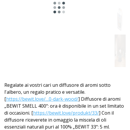
Diffusori
di
aromi
con
effetto
3D
Diffusori
di
aromi
Regalate ai vostri cari un diffusore di aromi sotto
anidri
l'albero, un regalo pratico e versatile.
[
https://bewit.love/…0-dark-wood/
] Diffusore di aromi
Diffusori
„BEWIT SMELL 400“: ora è disponibile in un set limitato
per
di occasioni. [
https://bewit.love/produkt/33/
] Con il
auto
diffusore riceverete in omaggio la miscela di oli
essenziali naturali puri al 100% „BEWIT 33“: 5 ml.
Ceramica