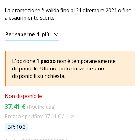
La promozione è valida fino al 31 dicembre 2021 o fino
Passivi
a esaurimento scorte.
Plastica
Per saperne di più
Con
legno
Vetro
L'opzione
1 pezzo
non è temporaneamente
disponibile. Ulteriori informazioni sono
Ultrasonico
disponibili su richiesta.
USB
Non disponibile
Accessori
37,41 €
(IVA inclusa)
per
diffusori
Prezzo specifico: 37.41 € / 1 ks
BP: 10.3