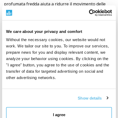
profumata fredda aiuta a ridurre il movimento delle
microparticelle di polvere volanti e a migliorare il senso
di pulizia dell'ambiente circostante.
Grazie alla combinazione di funzionalità terapeutica e
We care about your privacy and comfort
bel design, è un'aggiunta gradita a qualsiasi interno,
Without the necessary cookies, our website would not
che può anche servire come regalo adatto per la
work. We tailor our site to you. To improve our services,
famiglia o gli amici.
prepare news for you and display relevant content, we
analyze your behavior using cookies. By clicking on the
"I agree" button, you agree to the use of cookies and the
Per visualizzare il video è necessario abilitare
transfer of data for targeted advertising on social and
i cookie di marketing.
Aprire le impostazioni
other advertising networks.
dei cookie
Show details
Parametri e specifiche
Materiale: plastica (senza BPA)
Colore: legno scuro
I agree