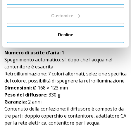
Potenza: circa 8 W
Tensione:
24V 600 mA
Customize
Frequenza:
50–60 Hz
Frequenza di vibrazione:
2,4 MHz
Capacità del serbatoio dell'acqua:
400 ml
Decline
Orario di apertura: fino a 8 ore
Hluk:
20 ~ 40 dB
Numero di uscite d'aria:
1
Spegnimento automatico: sì, dopo che l'acqua nel
contenitore è esaurita
Retroilluminazione: 7 colori alternati, selezione specifica
del colore, possibilità di spegnere la retroilluminazione
Dimensioni:
Ø 168 × 123 mm
Peso del diffusore:
330 g
Garanzia:
2 anni
Contenuto della confezione: il diffusore è composto da
tre parti: doppio coperchio e contenitore, adattatore CA
per la rete elettrica, contenitore per l'acqua.