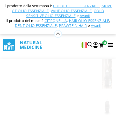
Casa
E-shop
Aromaterapia
Diffusori e diffusori
Il prodotto della settimana è
COLDET OLIO ESSENZIALE
,
MOVE
di aromi
Diffusore di aromi SMELL 400, legno scuro
GT OLIO ESSENZIALE
,
VAHE OLIO ESSENZIALE
,
GOLD
+ 5 ml di miscela 33
SENSITIVE OLIO ESSENZIALE
e
Avanti
Il prodotto del mese è
CITRONELLA
,
HAIR OLIO ESSENZIALE
,
DENT OLIO ESSENZIALE
,
PRAWTEIN HAIR
e
Avanti
Diffusore di aromi SMELL 400, legno
0
scuro + 5 ml di miscela 33
0
Inserire la propria valutazione