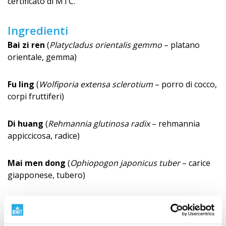
certificato di MTC.
Ingredienti
Bai zi ren
(
Platycladus orientalis gemmo
– platano
orientale, gemma)
Fu ling
(
Wolfiporia extensa sclerotium
– porro di cocco,
corpi fruttiferi)
Di huang
(
Rehmannia glutinosa radix
– rehmannia
appiccicosa, radice)
Mai men dong
(
Ophiopogon japonicus tuber
– carice
giapponese, tubero)
Yuan zhi
(
Polygala tenuifolia radix
– veccia a foglie
sottili, radice)