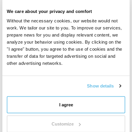
Suan zao ren
(
Semi di Ziziphus jujuba
– Cicimecia
We care about your privacy and comfort
cinese, semi)
Without the necessary cookies, our website would not
work. We tailor our site to you. To improve our services,
Dang gui
(
Angelica sinensis radix
– angelica cinese,
prepare news for you and display relevant content, we
radice)
analyze your behavior using cookies. By clicking on the
"I agree" button, you agree to the use of cookies and the
Dang shen
(
Codonopsis pilosula radix
– selce pelosa,
transfer of data for targeted advertising on social and
radice)
other advertising networks.
Gan cao
(
Glycyrrhiza uralensis radix
– liquirizia urale,
radice)
Show details
Huang qin
(
Scutellaria baicalensis radix
– cono baico,
I agree
radice)
Wu wei zi
(
Schisandra chinensis fructus
– Schisandra
Customize
cinese, frutto)