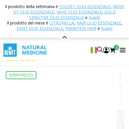
Casa
E-shop
MTC - Medicina Tradizionale Cinese
Il prodotto della settimana è
COLDET OLIO ESSENZIALE
,
MOVE
125 - Ancora di riposo BEWIT
GT OLIO ESSENZIALE
,
VAHE OLIO ESSENZIALE
,
GOLD
SENSITIVE OLIO ESSENZIALE
e
Avanti
Il prodotto del mese è
CITRONELLA
,
HAIR OLIO ESSENZIALE
,
DENT OLIO ESSENZIALE
,
PRAWTEIN HAIR
e
Avanti
125 - Ancora di riposo BEWIT
Integratore alimentare
0
BEWIT Anchor of Calm
5
Mostra 1 Recensito da
SUPER PREZZO