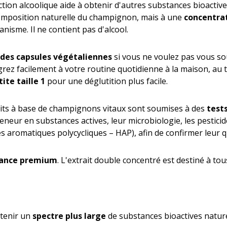
action alcoolique aide à obtenir d'autres substances bioactiv
composition naturelle du champignon, mais à une
concentrat
nisme. Il ne contient pas d'alcool.
des capsules végétaliennes
si vous ne voulez pas vous so
grez facilement à votre routine quotidienne à la maison, au 
tite taille 1
pour une déglutition plus facile.
its à base de champignons vitaux sont soumises à des
test
teneur en substances actives, leur microbiologie, les pestici
aromatiques polycycliques – HAP), afin de confirmer leur qua
sance premium
. L'extrait double concentré est destiné à to
tenir un
spectre plus large
de substances bioactives natur