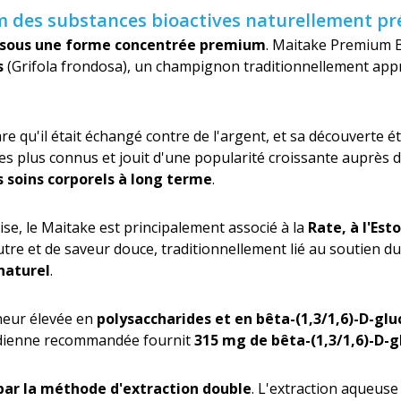
m des substances bioactives naturellement pr
 sous une forme concentrée premium
. Maitake Premium 
s
(Grifola frondosa), un champignon traditionnellement app
are qu'il était échangé contre de l'argent, et sa découverte éta
es plus connus et jouit d'une popularité croissante auprès 
s soins corporels à long terme
.
ise, le Maitake est principalement associé à la
Rate, à l'Est
e et de saveur douce, traditionnellement lié au soutien d
 naturel
.
eneur élevée en
polysaccharides et en bêta-(1,3/1,6)-D-gl
idienne recommandée fournit
315 mg de bêta-(1,3/1,6)-D-
ar la méthode d'extraction double
. L'extraction aqueuse