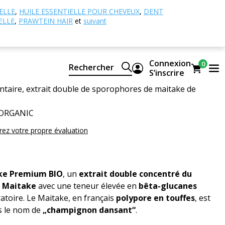
pignons vitaux
Maitake Premium, BIO (≥ 35 % de
ELLE
,
HUILE ESSENTIELLE POUR CHEVEUX
,
DENT
ELLE
,
PRAWTEIN HAIR
et
suivant
Premium, BIO (≥ 35 % de
anes)
Connexion
0
Rechercher
S’inscrire
taire, extrait double de sporophores de maitake de
 ORGANIC
rez votre propre évaluation
ke Premium BIO
, un
extrait double concentré du
l Maitake
avec une teneur élevée en
bêta-glucanes
atoire. Le Maitake, en français
polypore en touffes
, est
s le nom de
„champignon dansant“
.