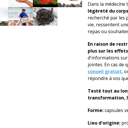
Dans la médecine tr
légèreté du corps 
recherché par les 
vie, ressentent un
repas ou souhaiten
En raison de rest
plus sur les effet
d'informations sur
jointes. En cas de
conseil gratuit
, o
répondre à vos que
Testé tout au long
transformation, l
Forme:
capsules vé
Lieu d'origine:
pro