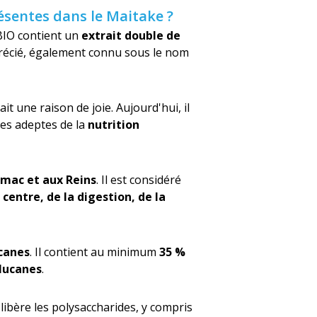
ésentes dans le Maitake ?
BIO contient un
extrait double de
récié, également connu sous le nom
it une raison de joie. Aujourd'hui, il
des adeptes de la
nutrition
omac et aux Reins
. Il est considéré
u
centre, de la digestion, de la
ucanes
. Il contient au minimum
35 %
glucanes
.
 libère les polysaccharides, y compris