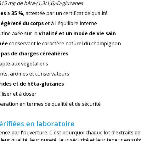
315 mg de bêta-(1,3/1,6)-D-glucanes
es ≥ 35 %
, attestée par un certificat de qualité
légèreté du corps
et à l'équilibre interne
utine axée sur la
vitalité et un mode de vie sain
mée
conservant le caractère naturel du champignon
,
pas de charges céréalières
apté aux végétaliens
ants, arômes et conservateurs
rides et de bêta-glucanes
tiliser et à doser
aration en termes de qualité et de sécurité
rifiées en laboratoire
ce par l'ouverture. C'est pourquoi chaque lot d'extraits de
leur qualité, leur pureté, leur sécurité et leur teneur en sub