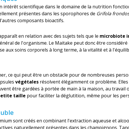
n intérêt scientifique dans le domaine de la nutrition foncti
ellement présentes dans les sporophores de
Grifola frondo
d'autres composants bioactifs.
pparaît en relation avec des sujets tels que le
microbiote i
 général de l'organisme. Le Maitake peut donc être considé
aux soins corporels à long terme, à la vitalité et à l'équilib
er, ce qui peut être un obstacle pour de nombreuses personn
apsules
végétales
résolvent élégamment ce problème. Elles s
vent être gardées à portée de main à la maison, au travail
etite taille
pour faciliter la déglutition, même pour les per
ouble
mium sont créés en combinant l'extraction aqueuse et alcool
actives naturellement présentes dans les champignons. Tand