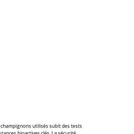
 champignons utilisés subit des tests
stances bioactives clés. La sécurité