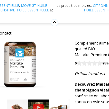
 en ligne
Nutrition et compléments alimentaires
Cham
SSENTIELLE
,
MOVE GT HUILE
Le produit du mois est
CITRONN
ENSITIVE, HUILE ESSENTIELLE
et
HUILE ESSENTI
Maitake 
bêta-gluc
ontact
Complément alimen
qualité BIO.
Maitake Premium
0
Insé
Grifola frondosa
Découvrez Maita
champignon vita
confirmée en labor
connu en Asie sou