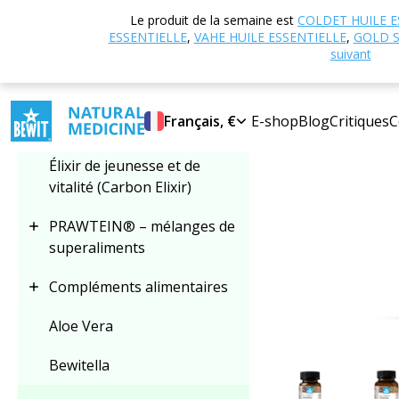
Accueil
Boutique
Le produit de la semaine est
COLDET HUILE E
Sélectionner une
bêta-glucanes)
ESSENTIELLE
,
VAHE HUILE ESSENTIELLE
,
GOLD S
catégorie
suivant
NOUVEAU
Français, €
E-shop
Blog
Critiques
C
Champignons vitaux
Élixir de jeunesse et de
vitalité (Carbon Elixir)
PRAWTEIN® – mélanges de
superaliments
Compléments alimentaires
Aloe Vera
Bewitella