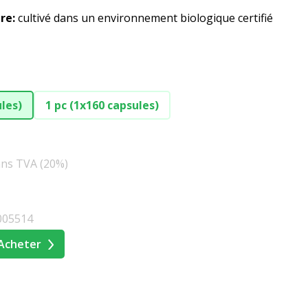
re:
cultivé dans un environnement biologique certifié
ules)
1 pc (1x160 capsules)
ans TVA (20%)
005514
Acheter