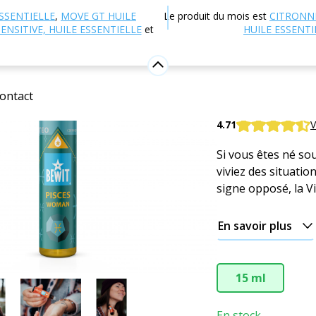
 en ligne
Aromathérapie
Parfums et fragrances
Si
SSENTIELLE
,
MOVE GT HUILE
Le produit du mois est
CITRONN
ENSITIVE, HUILE ESSENTIELLE
et
HUILE ESSENTI
Femme Po
Huile parfumée p
ontact
BEWIT WOMAN PI
4.71
V
Si vous êtes né sou
viviez des situatio
signe opposé, la Vi
En savoir plus
15 ml
En stock