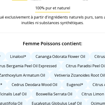
100% pur et naturel
ué exclusivement à partir d'ingrédients naturels purs, sans a
inutiles ni substances synthétiques.
Femme Poissons contient:
*
Linalool*
Cananga Odorata Flower Oil
Citrus
trus Bergamia Peel Oil Expressed
Citrus Paradisi Peel Oi
Zanthoxylum Armatum Oil
Vetiveria Zizanoides Root Oil
l*
Cedrus Deodara Wood Oil
Eugenol*
Citrus 
cinalis Leaf Oil
Boswellia Serrata Oil
Citrus Limon 
ustifolia Oil
Eucalyptus Globulus Leaf Oil
Ocimum 