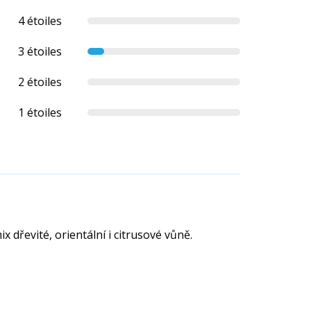
4 étoiles
3 étoiles
2 étoiles
1 étoiles
 dřevité, orientální i citrusové vůně.