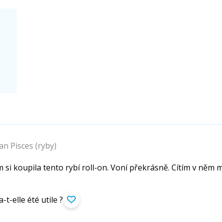
 Pisces (ryby)
si koupila tento rybí roll-on. Voní překrásně. Cítím v něm mix
-t-elle été utile ?