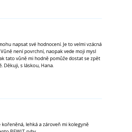
mohu napsat své hodnocení. Je to velmi vzácná
. Vůně není povrchní, naopak vede moji mysl
 tak tato vůně mi hodně pomůže dostat se zpět
 Děkuji, s láskou, Hana.
 kořeněná, lehká a zároveň mi kolegyně
tento BEWIT ryby.