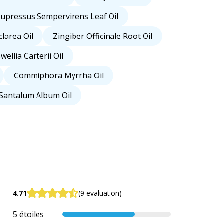
upressus Sempervirens Leaf Oil
clarea Oil
Zingiber Officinale Root Oil
wellia Carterii Oil
Commiphora Myrrha Oil
Santalum Album Oil
4.71
(9 evaluation)
5 étoiles