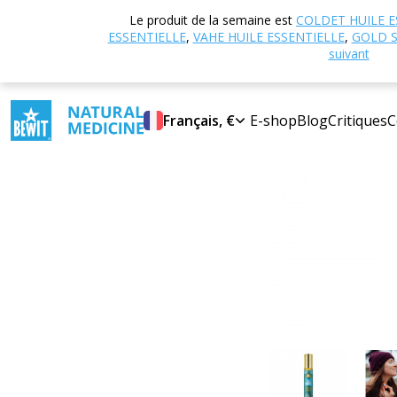
Accueil
Boutique
Le produit de la semaine est
COLDET HUILE E
Sélectionner une
ESSENTIELLE
,
VAHE HUILE ESSENTIELLE
,
GOLD S
catégorie
suivant
Français, €
E-shop
Blog
Critiques
C
Signes du zodiaque