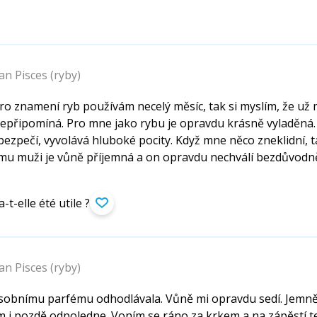
 Pisces (ryby)
o znamení ryb používám necelý měsíc, tak si myslím, že už 
 nepřipomíná. Pro mne jako rybu je opravdu krásně vyladěná
 bezpečí, vyvolává hluboké pocity. Když mne něco zneklidní,
mu muži je vůně příjemná a on opravdu nechválí bezdůvodně.
-t-elle été utile ?
 Pisces (ryby)
sobnímu parfému odhodlávala. Vůně mi opravdu sedí. Jemně
ém i pozdě odpoledne. Voním se ráno za krkem a na zápěstí 