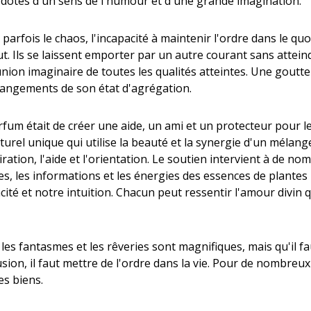
dotés d'un sens de l'humour et d'une grande imagination.
fois le chaos, l'incapacité à maintenir l'ordre dans le quoti
ut. Ils se laissent emporter par un autre courant sans atteindr
l'union imaginaire de toutes les qualités atteintes. Une goutt
changements de son état d'agrégation.
arfum était de créer une aide, un ami et un protecteur pour l
rel unique qui utilise la beauté et la synergie d'un mélang
ration, l'aide et l'orientation. Le soutien intervient à de no
, les informations et les énergies des essences de plantes
té et notre intuition. Chacun peut ressentir l'amour divin 
s fantasmes et les rêveries sont magnifiques, mais qu'il fau
fusion, il faut mettre de l'ordre dans la vie. Pour de nombreux
es biens.