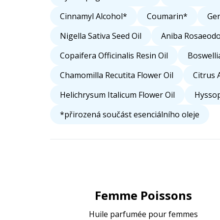
Cinnamyl Alcohol*
Coumarin*
Ger
Nigella Sativa Seed Oil
Aniba Rosaeodo
Copaifera Officinalis Resin Oil
Boswelli
Chamomilla Recutita Flower Oil
Citrus
Helichrysum Italicum Flower Oil
Hyssopu
*přirozená součást esenciálního oleje
Femme Poissons
Huile parfumée pour femmes