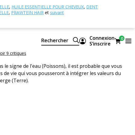
gnes du zodiaque
Femme Poissons
ELLE
,
HUILE ESSENTIELLE POUR CHEVEUX
,
DENT
ELLE
,
PRAWTEIN HAIR
et
suivant
issons
our femmes
Connexion
0
Rechercher
SCES
S’inscrire
oir 9 critiques
s le signe de l'eau (Poissons), il est probable que vous
ns de vie qui vous pousseront à intégrer les valeurs du
erge (Terre).