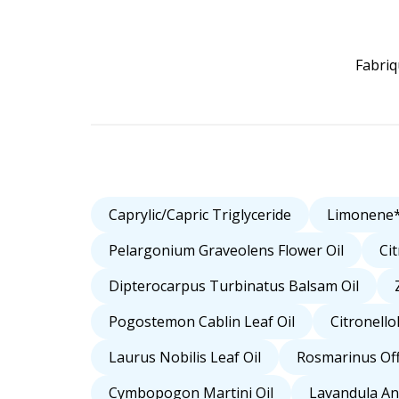
Fabriq
Caprylic/Capric Triglyceride
Limonene
Pelargonium Graveolens Flower Oil
Ci
Dipterocarpus Turbinatus Balsam Oil
Pogostemon Cablin Leaf Oil
Citronello
Laurus Nobilis Leaf Oil
Rosmarinus Offi
Cymbopogon Martini Oil
Lavandula Ang