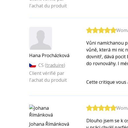
l'achat du produit
Woman
Vůni namíchanou pr
vůně, která mi nic
Hana Procházková
dovnitř, dává pocit
do rovnováhy. I mé
CS (
traduire
)
Client vérifié par
l'achat du produit
Cette critique vous a
Woman
Dlouho jsem se k o
Johana Římánková
v práci chválí parf