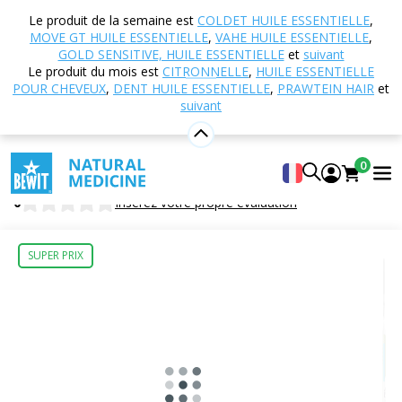
Accueil
Boutique en ligne
Nutrition et
Le produit de la semaine est
COLDET HUILE ESSENTIELLE
,
compléments alimentaires
MTC - Médecine
MOVE GT HUILE ESSENTIELLE
,
VAHE HUILE ESSENTIELLE
,
Traditionnelle Chinoise
039 - Je suis en forme
GOLD SENSITIVE, HUILE ESSENTIELLE
et
suivant
Le produit du mois est
CITRONNELLE
,
HUILE ESSENTIELLE
POUR CHEVEUX
,
DENT HUILE ESSENTIELLE
,
PRAWTEIN HAIR
et
suivant
039 - Je suis en forme
Complément alimentaire
0
BEWIT I am fit
0
Insérez votre propre évaluation
SUPER PRIX