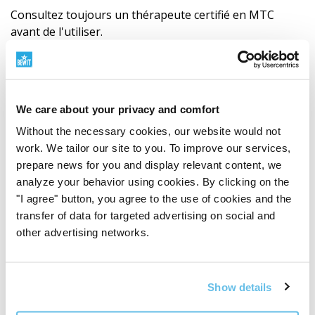
Consultez toujours un thérapeute certifié en MTC
avant de l'utiliser.
Ingrédients
//// Tian ma ( Gastrodia elata rhizoma – Gastrodia
érigé, rhizome)
We care about your privacy and comfort
Without the necessary cookies, our website would not
//// Huang qi ( Astragalus membranaceus radix –
work. We tailor our site to you. To improve our services,
valériane blanchie, racine)
prepare news for you and display relevant content, we
analyze your behavior using cookies. By clicking on the
"I agree" button, you agree to the use of cookies and the
//// Ren shen ( Panax ginseng radix – ginseng vrai,
transfer of data for targeted advertising on social and
racine)
other advertising networks.
//// Cang zhu ( Atractylodes ovata rhizoma –
Atractylodes ovata, rhizome)
Show details
//// Bai zhu ( Atractylodes macrocephala rhizoma –