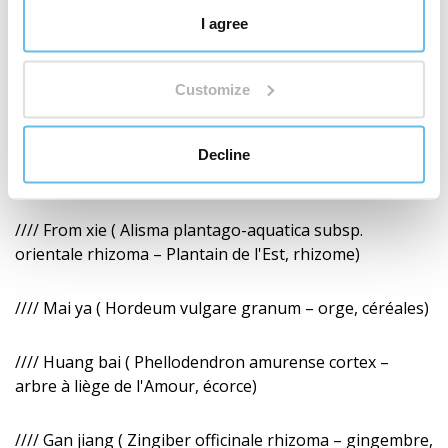
Atractylodes macrocephala, rhizome)
I agree
//// Fu ling ( Wolfiporia extensa sclerotium – poireau de
Customize
coco, organes de fructification)
//// Chen pi ( Citrus reticulata cortex – mandarine,
Decline
écorce)
//// From xie ( Alisma plantago-aquatica subsp.
orientale rhizoma – Plantain de l'Est, rhizome)
//// Mai ya ( Hordeum vulgare granum – orge, céréales)
//// Huang bai ( Phellodendron amurense cortex –
arbre à liège de l'Amour, écorce)
//// Gan jiang ( Zingiber officinale rhizoma – gingembre,