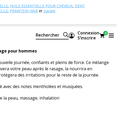
es d'huiles essentielles
Gold A-Sha Man
ELLE
,
HUILE ESSENTIELLE POUR CHEVEUX
,
DENT
ELLE
,
PRAWTEIN HAIR
et
suivant
ha Man
t naturel d'huiles essentielles CTEO
Connexion
0
Rechercher
S’inscrire
 2 critiques
age pour hommes
uvelle journée, confiants et pleins de force. Ce mélange
avera votre peau après le rasage, la nourrira en
otégera des irritations pour le reste de la journée.
cé avec des notes mentholées et musquées.
 de la peau, massage, inhalation