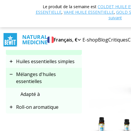
Accueil
Boutique
Le produit de la semaine est
COLDET HUILE E
Sélectionner une
ESSENTIELLE
,
VAHE HUILE ESSENTIELLE
,
GOLD S
catégorie
suivant
Français, €
E-shop
Blog
Critiques
C
Mélanges d'huiles
essentielles
Huiles essentielles simples
Mélanges d'huiles
essentielles
Adapté à
Roll-on aromatique