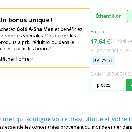
Échantillon
Un bonus unique !
Achetez
Gold A-Sha Man
et bénéficiez
En stock
de remises spéciales. Découvrez les
17,64 €
14,70 € s
roduits à prix réduit ici ou dans le
panier parmi les bonus !
Prix spécifique: 35.
fficher l'offre
BP: 25.61
Code: 1200000100
pièces
rel qui souligne votre masculinité et votre li
es essentielles concentrées provenant du monde entier da