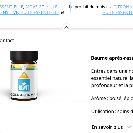
 en ligne
Aromathérapie
Huiles essentielles
Mélang
SSENTIELLE
,
MOVE GT HUILE
Le produit du mois est
CITRONN
ENSITIVE, HUILE ESSENTIELLE
et
HUILE ESSENTI
Gold A-S
Mélange 100% pur e
ontact
5
Voir
Baume après-ras
Entrez dans une no
essentiel naturel l
profondeur et la pr
Arôme : boisé, épi
Utilisation : soins
En savoir plus