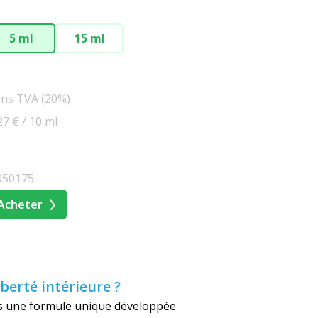
5 ml
15 ml
ans TVA (20%)
27 € / 10 ml
050175
Acheter
berté intérieure ?
ns une formule unique développée