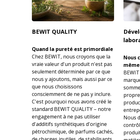
BEWIT QUALITY
Dével
labor
Quand la pureté est primordiale
Chez BEWIT, nous croyons que la
Nous c
vraie valeur d'un produit n'est pas
même
seulement déterminée par ce que
BEWIT 
nous y ajoutons, mais aussi par ce
marque
que nous choisissons
sommes
consciemment de ne pas y inclure.
propre
C'est pourquoi nous avons créé le
product
standard BEWIT QUALITY – notre
entrepô
engagement à ne pas utiliser
Nous d
d'additifs synthétiques d'origine
contrô
pétrochimique, de parfums cachés,
produit
de charges inutiles, de stabilisants
matière