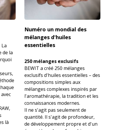
Numéro un mondial des
mélanges d'huiles
essentielles
i
La
 de la
urquoi
250 mélanges exclusifs
BEWIT a créé 250 mélanges
seurs,
exclusifs d'huiles essentielles – des
méthode
compositions simples aux
 chaque
mélanges complexes inspirés par
 avec
l'aromathérapie, la tradition et les
connaissances modernes.
 RAW,
Il ne s'agit pas seulement de
s
quantité. Il s'agit de profondeur,
s là
de développement propre et d'un