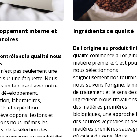
oppement interne et
Ingrédients de qualité
atoires
De l'origine au produit fin
qualité commence à l'origine
ontrôlons la qualité nous-
matière première. C'est po
s
nous sélectionnons
n'est pas seulement une
soigneusement nos fournis
 sur une étiquette. Nous
nous suivons l'origine, la 
 un fabricant avec notre
de traitement et le sens de
 développement,
ingrédient. Nous travaillons
ion, laboratoires,
des matières premières
ts et expédition.
biologiques, une approche
éveloppons, testons et
des sources végétales et de
lons nous-mêmes les
matières premières sauvage
s, de la sélection des
où cela a du sens. Nous
s premières au produit fini.