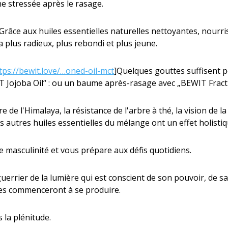
e stressée après le rasage.
 Grâce aux huiles essentielles naturelles nettoyantes, nourr
 plus radieux, plus rebondi et plus jeune.
tps://bewit.love/…oned-oil-mct
]Quelques gouttes suffisent p
 Jojoba Oil“ : ou un baume après-rasage avec „BEWIT Fractio
re de l'Himalaya, la résistance de l'arbre à thé, la vision de l
les autres huiles essentielles du mélange ont un effet holistiqu
masculinité et vous prépare aux défis quotidiens.
errier de la lumière qui est conscient de son pouvoir, de s
ses commenceront à se produire.
 la plénitude.