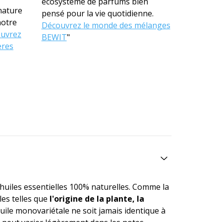
écosystème de parfums bien
nature
pensé pour la vie quotidienne.
notre
Découvrez le monde des mélanges
uvrez
BEWIT
"
ères
'huiles essentielles 100% naturelles. Comme la
es telles que
l'origine de la plante, la
huile monovariétale ne soit jamais identique à