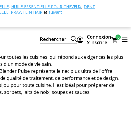
ulse
ELLE
,
HUILE ESSENTIELLE POUR CHEVEUX
,
DENT
ELLE
,
PRAWTEIN HAIR
et
suivant
nder Pulse
Connexion
0
Rechercher
S’inscrire
 3 critiques
pour toutes les cuisines, qui répond aux exigences les plus
s d'un mode de vie sain.
lender Pulse représente le nec plus ultra de l'offre
 de qualité de traitement, de performance et de design.
bijou pour toute cuisine. Il est idéal pour préparer de
, sorbets, laits de noix, soupes et sauces.