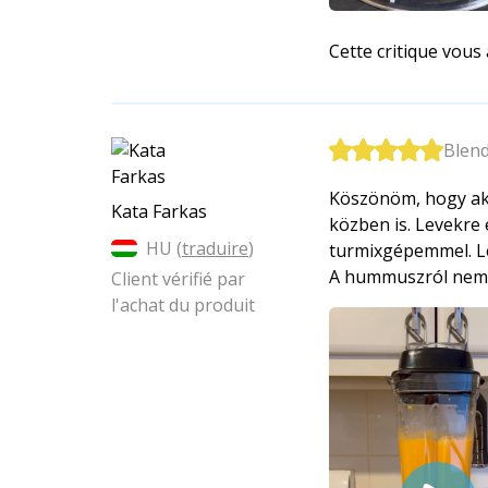
Cette critique vous a
Blen
Köszönöm, hogy akc
Kata Farkas
közben is. Levekre
HU (
traduire
)
turmixgépemmel. Le
A hummuszról nem i
Client vérifié par
l'achat du produit