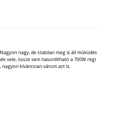
Nagyon nagy, de stabilan meg is áll működés
ék vele, össze sem hasonlítható a 700W régi
nagyon kíváncsian várom azt is.