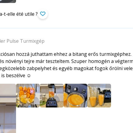
-t-elle été utile ?
der Pulse Turmixgép
iósan hozzá juthattam ehhez a bitang erős turmixgéphez. 
 és növényi tejre már teszteltem. Szuper homogén a végterm
gközelebb zabpelyhet és egyéb magokat fogok őrölni vele, 
s beszélve ☺️