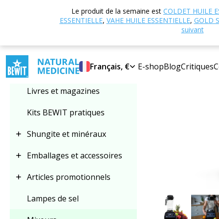
Accueil
Boutique
Le produit de la semaine est
COLDET HUILE E
Sélectionner une
ESSENTIELLE
,
VAHE HUILE ESSENTIELLE
,
GOLD S
catégorie
suivant
Français, €
E-shop
Blog
Critiques
C
Mixeurs
Livres et magazines
Kits BEWIT pratiques
Shungite et minéraux
Emballages et accessoires
Articles promotionnels
Lampes de sel