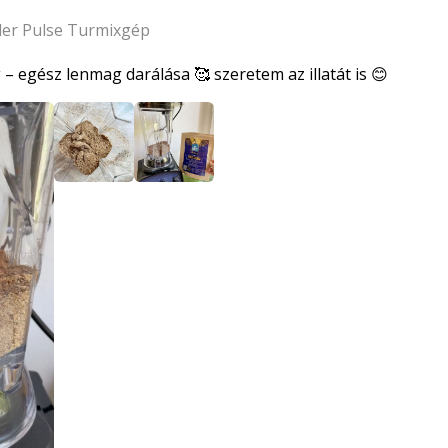
der Pulse Turmixgép
 – egész lenmag darálása 🥰 szeretem az illatát is 😊