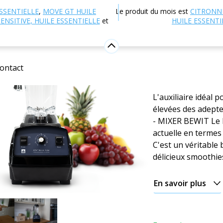
 en ligne
Autres produits
Mixeurs
Mixér Blender P
SSENTIELLE
,
MOVE GT HUILE
Le produit du mois est
CITRONN
ENSITIVE, HUILE ESSENTIELLE
et
HUILE ESSENTI
Mixér Ble
Aide-cuisinier
ontact
5
Voir
L'auxiliaire idéal 
élevées des adepte
- MIXER BEWIT Le B
actuelle en termes
C'est un véritable 
délicieux smoothies
En savoir plus