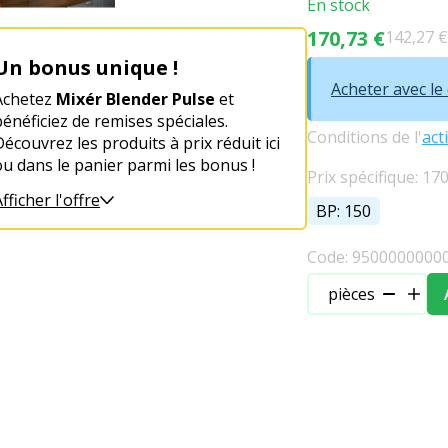
En stock
170,73 €
142,27 
Un bonus unique !
Acheter avec le
Achetez
Mixér Blender Pulse
et
bénéficiez de remises spéciales.
Conditions de l'
act
Découvrez les produits à prix réduit ici
ou dans le panier parmi les bonus !
Prix spécifique: 170
fficher l'offre
BP: 150
Code: 9500000000
pièces