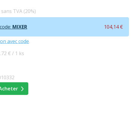
€ sans TVA (20%)
 code:
MIXER
104,14 €
ion avec code
.
.72 € / 1 ks
010332
Acheter