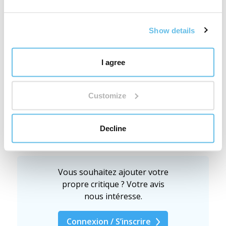
Cela peut s'avérer utile
Show details
[
https://bewit.love/…esek-difuzer
]Prolongez
l'expérience de votre bijou aromatique Mandala avec
ces „tampons de remplacement“ : .
I agree
Customize
Evaluation
Decline
Collier Aroma Mandala
Vous souhaitez ajouter votre
propre critique ? Votre avis
nous intéresse.
Connexion / S’inscrire