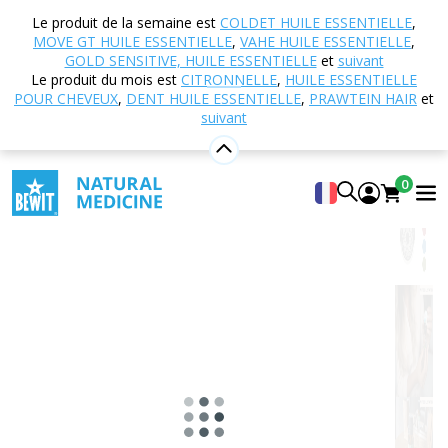
Accueil
Boutique en ligne
Aromathérapie
Le produit de la semaine est
COLDET HUILE ESSENTIELLE
,
Bijoux aromatiques
Collier Aroma Mandala
MOVE GT HUILE ESSENTIELLE
,
VAHE HUILE ESSENTIELLE
,
GOLD SENSITIVE, HUILE ESSENTIELLE
et
suivant
Le produit du mois est
CITRONNELLE
,
HUILE ESSENTIELLE
POUR CHEVEUX
,
DENT HUILE ESSENTIELLE
,
PRAWTEIN HAIR
et
Collier Aroma Mandala
suivant
5
Voir 1 critiques
0