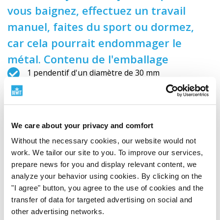
vous baignez, effectuez un travail
manuel, faites du sport ou dormez,
car cela pourrait endommager le
métal. Contenu de l'emballage
1 pendentif d'un diamètre de 30 mm
1 chaîne de 50 cm de long
– 5 coussins en feutre (non toxique)
We care about your privacy and comfort
Senteurs recommandées
Without the necessary cookies, our website would not
work. We tailor our site to you. To improve our services,
[
https://bewit.love/…cialni-oleje?…
] Vous aimez les
prepare news for you and display relevant content, we
„agrumes“ : les huiles essentielles ? [
https://bewit.love/
analyze your behavior using cookies. By clicking on the
…cialni-oleje?…
]Ou les „floraux“ : ? [
https://bewit.love/…
"I agree" button, you agree to the use of cookies and the
lnich-oleju/
] Sinon, vous avez aimé nos „mélanges“ :
transfer of data for targeted advertising on social and
d'huiles essentielles ? [
https://bewit.love/…ialni-oleje/
]
other advertising networks.
„Choisissez“ : le vôtre et emportez-le partout avec vous.