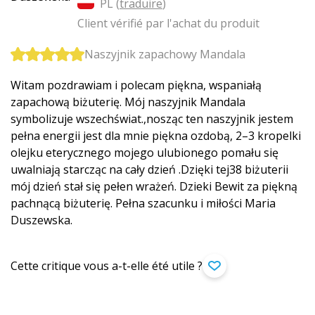
PL (
traduire
)
Client vérifié par l'achat du produit
Naszyjnik zapachowy Mandala
Witam pozdrawiam i polecam piękna, wspaniałą
zapachową biżuterię. Mój naszyjnik Mandala
symbolizuje wszechświat.,nosząc ten naszyjnik jestem
pełna energii jest dla mnie piękna ozdobą, 2–3 kropelki
olejku eterycznego mojego ulubionego pomału się
uwalniają starcząc na cały dzień .Dzięki tej38 biżuterii
mój dzień stał się pełen wrażeń. Dzieki Bewit za piękną
pachnącą biżuterię. Pełna szacunku i miłości Maria
Duszewska.
Cette critique vous a-t-elle été utile ?