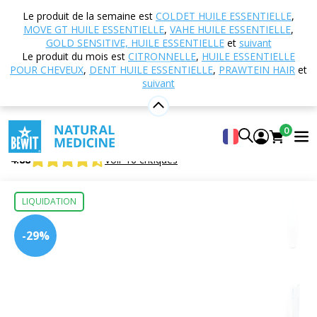
Accueil
Boutique en ligne
Aromathérapie
Le produit de la semaine est
COLDET HUILE ESSENTIELLE
,
Diffuseurs et diffuseurs d'arômes
Ultrasonique
MOVE GT HUILE ESSENTIELLE
,
VAHE HUILE ESSENTIELLE
,
Diffuseur d'arômes Ami
GOLD SENSITIVE, HUILE ESSENTIELLE
et
suivant
Le produit du mois est
CITRONNELLE
,
HUILE ESSENTIELLE
POUR CHEVEUX
,
DENT HUILE ESSENTIELLE
,
PRAWTEIN HAIR
et
suivant
Diffuseur d'arômes Ami
Diffuseur ultrasonique
0
Aroma diffuzer Friend
4.88
Voir 16 critiques
LIQUIDATION
-29%