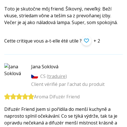
Toto je skutočne môj friend. Šikovný, neveľký. Beží
vkuse, striedam vône a teším sa z prevoňanej izby.
Večer je aj ako náladová lampa. Super, som spokojná.
Cette critique vous a-t-elle été utile ?
+ 2
Jana Soklová
CS (
traduire
)
Client vérifié par l'achat du produit
Aroma Difuzér Friend
Difuzér Friend jsem si pořídila do menší kuchyně a
naprosto splnil očekávání. Co se týká výdrže, tak ta je
opravdu nečekaná a difuzér menší místnost krásně a