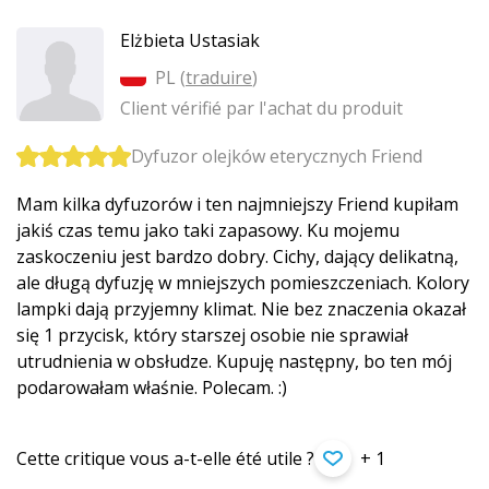
Elżbieta Ustasiak
PL (
traduire
)
Client vérifié par l'achat du produit
Dyfuzor olejków eterycznych Friend
Mam kilka dyfuzorów i ten najmniejszy Friend kupiłam
jakiś czas temu jako taki zapasowy. Ku mojemu
zaskoczeniu jest bardzo dobry. Cichy, dający delikatną,
ale długą dyfuzję w mniejszych pomieszczeniach. Kolory
lampki dają przyjemny klimat. Nie bez znaczenia okazał
się 1 przycisk, który starszej osobie nie sprawiał
utrudnienia w obsłudze. Kupuję następny, bo ten mój
podarowałam właśnie. Polecam. :)
Cette critique vous a-t-elle été utile ?
+ 1