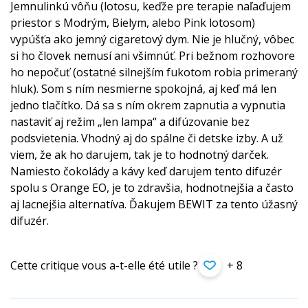
Jemnulinkú vôňu (lotosu, keďže pre terapie naľaďujem
priestor s Modrým, Bielym, alebo Pink lotosom)
vypúšťa ako jemný cigaretový dym. Nie je hlučný, vôbec
si ho človek nemusí ani všimnúť. Pri bežnom rozhovore
ho nepočuť (ostatné silnejším fukotom robia primeraný
hluk). Som s ním nesmierne spokojná, aj keď má len
jedno tlačítko. Dá sa s ním okrem zapnutia a vypnutia
nastaviť aj režim „len lampa“ a difúzovanie bez
podsvietenia. Vhodný aj do spálne či detske izby. A už
viem, že ak ho darujem, tak je to hodnotný darček.
Namiesto čokolády a kávy keď darujem tento difuzér
spolu s Orange EO, je to zdravšia, hodnotnejšia a často
aj lacnejšia alternatíva. Ďakujem BEWIT za tento úžasný
difuzér.
Cette critique vous a-t-elle été utile ?
+ 8