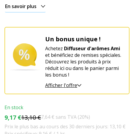
En savoir plus
Un bonus unique !
Achetez
Diffuseur d'arômes Ami
et bénéficiez de remises spéciales.
Découvrez les produits à prix
réduit ici ou dans le panier parmi
les bonus !
Afficher l'offre
En stock
9,17 €
13,10 €
7,64 € sans TVA (20%)
Prix le plus bas au cours des 30 derniers jours: 13,10 €
Prix spécifique: 9.16 € / 1 ks