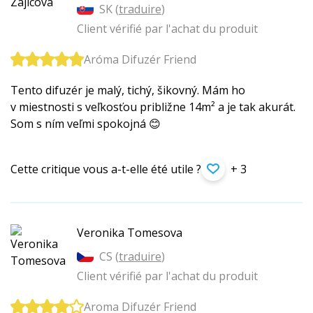
SK (
traduire
)
Client vérifié par l'achat du produit
Aróma Difuzér Friend
Tento difuzér je malý, tichý, šikovný. Mám ho
v miestnosti s veľkosťou približne 14m² a je tak akurát.
Som s ním veľmi spokojná 😊
Cette critique vous a-t-elle été utile ?
+ 3
Veronika Tomesova
CS (
traduire
)
Client vérifié par l'achat du produit
Aroma Difuzér Friend