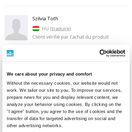
Szilvia Toth
HU (
traduire
)
Client vérifié par l'achat du produit
Friend aromadiffúzor
Nagyon jó árú és jó minőségű. Pont elég egy szoba
beillatosítására. Jól eloszlik a vízben az óolaj és
We care about your privacy and comfort
egyenletesen adagolja az illatot . Halk és jó hangulaton
Without the necessary cookies, our website would not
termt a fènye. Meg vagyok vele elégedve. ❤️
work. We tailor our site to you. To improve our services,
prepare news for you and display relevant content, we
Cette critique vous a-t-elle été utile ?
analyze your behavior using cookies. By clicking on the
"I agree" button, you agree to the use of cookies and the
transfer of data for targeted advertising on social and
other advertising networks.
Monika Brych