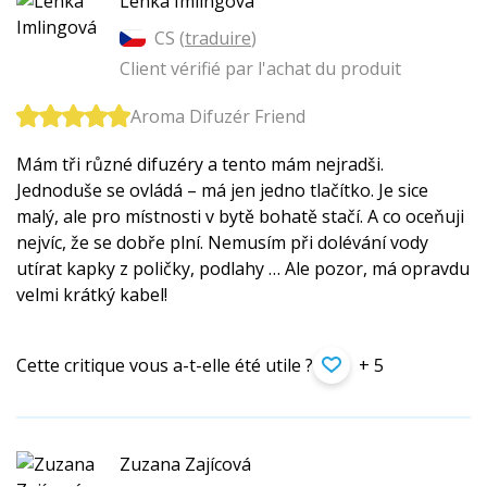
Lenka Imlingová
CS (
traduire
)
Client vérifié par l'achat du produit
Aroma Difuzér Friend
Mám tři různé difuzéry a tento mám nejradši.
Jednoduše se ovládá – má jen jedno tlačítko. Je sice
malý, ale pro místnosti v bytě bohatě stačí. A co oceňuji
nejvíc, že se dobře plní. Nemusím při dolévání vody
utírat kapky z poličky, podlahy … Ale pozor, má opravdu
velmi krátký kabel!
Cette critique vous a-t-elle été utile ?
+ 5
Zuzana Zajícová