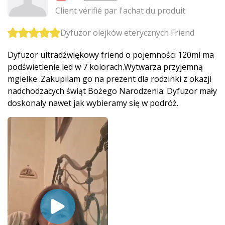
Client vérifié par l'achat du produit
Dyfuzor olejków eterycznych Friend
Dyfuzor ultradźwiękowy friend o pojemności 120ml ma
podświetlenie led w 7 kolorach.Wytwarza przyjemną
mgielke .Zakupilam go na prezent dla rodzinki z okazji
nadchodzacych świąt Bożego Narodzenia. Dyfuzor mały
doskonaly nawet jak wybieramy się w podróż.