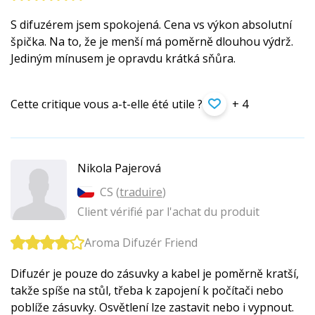
S difuzérem jsem spokojená. Cena vs výkon absolutní
špička. Na to, že je menší má poměrně dlouhou výdrž.
Jediným mínusem je opravdu krátká sňůra.
Cette critique vous a-t-elle été utile ?
+ 4
Nikola Pajerová
CS (
traduire
)
Client vérifié par l'achat du produit
Aroma Difuzér Friend
Difuzér je pouze do zásuvky a kabel je poměrně kratší,
takže spíše na stůl, třeba k zapojení k počítači nebo
poblíže zásuvky. Osvětlení lze zastavit nebo i vypnout.