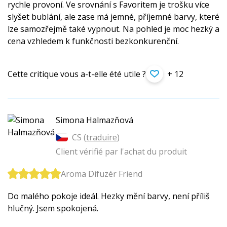
rychle provoní. Ve srovnání s Favoritem je trošku více
slyšet bublání, ale zase má jemné, příjemné barvy, které
lze samozřejmě také vypnout. Na pohled je moc hezký a
cena vzhledem k funkčnosti bezkonkurenční.
Cette critique vous a-t-elle été utile ?
+ 12
Simona Halmazňová
CS (
traduire
)
Client vérifié par l'achat du produit
Aroma Difuzér Friend
Do malého pokoje ideál. Hezky mění barvy, není příliš
hlučný. Jsem spokojená.