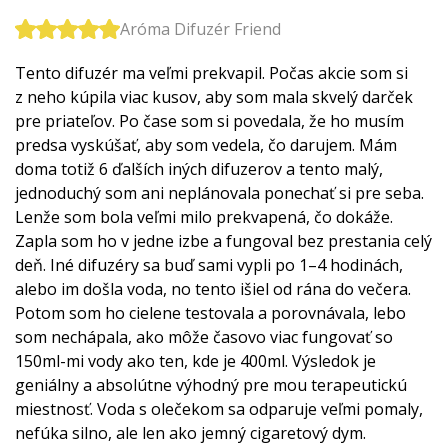
Aróma Difuzér Friend
Tento difuzér ma veľmi prekvapil. Počas akcie som si
z neho kúpila viac kusov, aby som mala skvelý darček
pre priateľov. Po čase som si povedala, že ho musím
predsa vyskúšať, aby som vedela, čo darujem. Mám
doma totiž 6 ďalších iných difuzerov a tento malý,
jednoduchý som ani neplánovala ponechať si pre seba.
Lenže som bola veľmi milo prekvapená, čo dokáže.
Zapla som ho v jedne izbe a fungoval bez prestania celý
deň. Iné difuzéry sa buď sami vypli po 1–4 hodinách,
alebo im došla voda, no tento išiel od rána do večera.
Potom som ho cielene testovala a porovnávala, lebo
som nechápala, ako môže časovo viac fungovať so
150ml-mi vody ako ten, kde je 400ml. Výsledok je
geniálny a absolútne výhodný pre mou terapeutickú
miestnosť. Voda s olečekom sa odparuje veľmi pomaly,
nefúka silno, ale len ako jemný cigaretový dym.