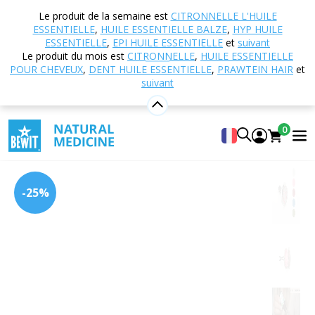
Accueil
Boutique en ligne
Aromathérapie
Le produit de la semaine est
CITRONNELLE L'HUILE
Diffuseurs et diffuseurs d'arômes
Diffuseurs de
ESSENTIELLE
,
HUILE ESSENTIELLE BALZE
,
HYP HUILE
voiture
Diffuseur d'arômes de voiture Arbre de Vie
ESSENTIELLE
,
EPI HUILE ESSENTIELLE
et
suivant
Le produit du mois est
CITRONNELLE
,
HUILE ESSENTIELLE
POUR CHEVEUX
,
DENT HUILE ESSENTIELLE
,
PRAWTEIN HAIR
et
suivant
Diffuseur d'arômes de voiture Arbre
de Vie
0
5
Voir 1 critiques
-25%