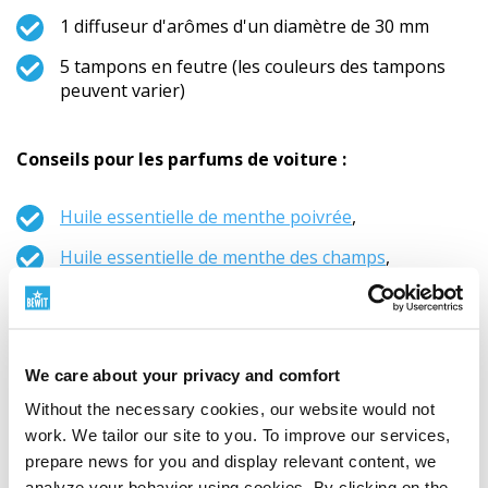
1 diffuseur d'arômes d'un diamètre de 30 mm
5 tampons en feutre (les couleurs des tampons
peuvent varier)
Conseils pour les parfums de voiture :
Huile essentielle de menthe poivrée
,
Huile essentielle de menthe des champs
,
Huile essentielle de citronnelle
,
Huile essentielle de citron, BIO RAW
,
We care about your privacy and comfort
Huile essentielle de citronnelle
– rafraîchit, stimule
l'esprit, favorise la concentration
Without the necessary cookies, our website would not
work. We tailor our site to you. To improve our services,
Huile essentielle d'orange sanguine RAW
,
prepare news for you and display relevant content, we
Huile essentielle d'orange
,
analyze your behavior using cookies. By clicking on the