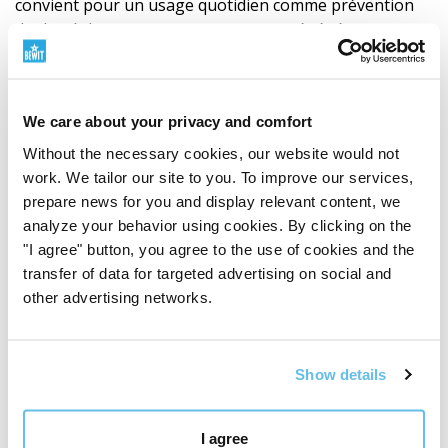
convient pour un usage quotidien comme prévention
du dessèchement et comme masque régénérant
nocturne.
Peut vous être utile
We care about your privacy and comfort
Vous avez aimé le parfum floral doux de ce baume ?
Without the necessary cookies, our website would not
Procurez-vous directement le mélange essentiel „Gold
work. We tailor our site to you. To improve our services,
Lips“ :[
https://bewit.love/…ncialni-olej
]. Vous l'utiliserez
prepare news for you and display relevant content, we
seul sur les lèvres, comme parfum ou pour la
analyze your behavior using cookies. By clicking on the
fabrication de cosmétiques naturels faits maison.
"I agree" button, you agree to the use of cookies and the
transfer of data for targeted advertising on social and
Essayez nos baumes à lèvres BIO également dans
other advertising networks.
d'autres variantes parfumées.
Stockage recommandé
Show details
Conserver dans un endroit sec. Protéger de la chaleur.
I agree