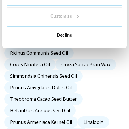
Pays d'origine
Česká Republika
Customize
Decline
Baume à lèvres - GOLD LIPS BIO contient:
Ricinus Communis Seed Oil
Cocos Nucifera Oil
Oryza Sativa Bran Wax
Simmondsia Chinensis Seed Oil
Prunus Amygdalus Dulcis Oil
Theobroma Cacao Seed Butter
Helianthus Annuus Seed Oil
Prunus Armeniaca Kernel Oil
Linalool*