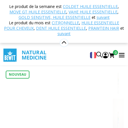
Accueil
Boutique en ligne
Cosmétique naturelle
Le produit de la semaine est
COLDET HUILE ESSENTIELLE
,
Soins de la peau
Baumes à lèvres
Baume à lèvres
MOVE GT HUILE ESSENTIELLE
,
VAHE HUILE ESSENTIELLE
,
- GOLD LIPS BIO
GOLD SENSITIVE, HUILE ESSENTIELLE
et
suivant
Le produit du mois est
CITRONNELLE
,
HUILE ESSENTIELLE
POUR CHEVEUX
,
DENT HUILE ESSENTIELLE
,
PRAWTEIN HAIR
et
suivant
Baume à lèvres - GOLD LIPS BIO
Lip Balm – Gold Lips, ORGANIC
0
0
Insérez votre propre évaluation
NOUVEAU