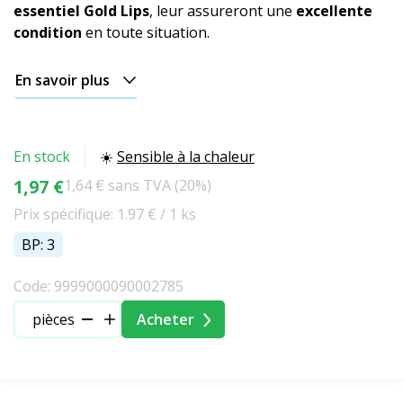
essentiel Gold Lips
, leur assureront une
excellente
condition
en toute situation.
En savoir plus
En stock
☀️
Sensible à la chaleur
1,97 €
1,64 € sans TVA (20%)
Prix spécifique: 1.97 € / 1 ks
BP: 3
Code: 9999000090002785
pièces
Acheter