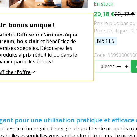
En stock
20,18 €
22,42 €
1
Prix le plus bas au
Un bonus unique !
Prix spécifique: 20.
Achetez
Diffuseur d'arômes Aqua
BP: 11.5
Dream, bois clair
et bénéficiez de
remises spéciales. Découvrez les
roduits à prix réduit ici ou dans le
Code: 9999000090
panier parmi les bonus !
pièces
fficher l'offre
t pour une utilisation pratique et efficace d
z besoin d'un regain d'énergie, de profiter de moments ro
s huiles essentielles vous soutiendront toujours. Le moyen l