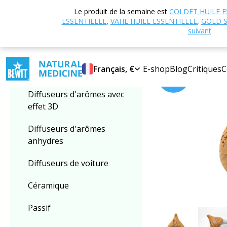
Accueil
Boutique
Le produit de la semaine est
COLDET HUILE E
Sélectionner une
Dream, bois clair
ESSENTIELLE
,
VAHE HUILE ESSENTIELLE
,
GOLD S
catégorie
suivant
NOUVEAU
Français, €
E-shop
Blog
Critiques
C
Ultrasonique
-10%
Diffuseurs d'arômes avec
effet 3D
Diffuseurs d'arômes
anhydres
Diffuseurs de voiture
Céramique
Passif