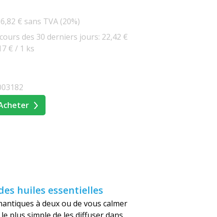
6,82 € sans TVA (20%)
 cours des 30 derniers jours: 22,42 €
17 € / 1 ks
003182
Acheter
es huiles essentielles
mantiques à deux ou de vous calmer
e plus simple de les diffuser dans