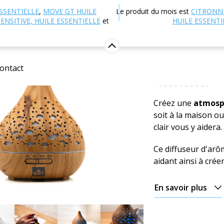
 en ligne
Aromathérapie
Diffuseurs et diffuseurs d'a
SSENTIELLE
,
MOVE GT HUILE
Le produit du mois est
CITRONN
ENSITIVE, HUILE ESSENTIELLE
et
HUILE ESSENTI
Diffuseu
clair
ontact
0
Insé
Créez une
atmosp
soit à la maison o
clair vous y aidera.
Ce diffuseur d'arôm
aidant ainsi à cré
En savoir plus