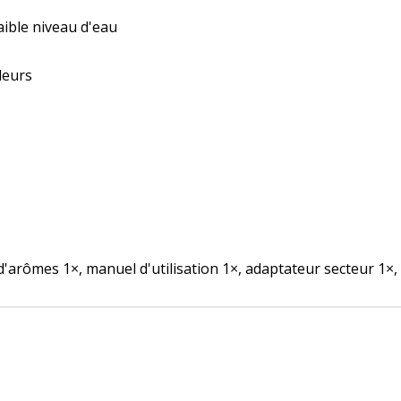
aible niveau d'eau
leurs
d'arômes 1×, manuel d'utilisation 1×, adaptateur secteur 1×,