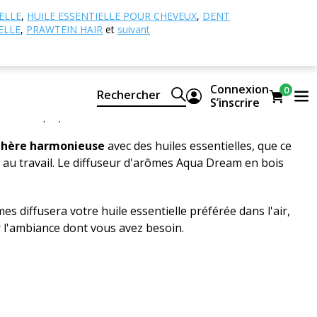
rômes
Ultrasonique
Diffuseur d'arômes Aqua
ELLE
,
HUILE ESSENTIELLE POUR CHEVEUX
,
DENT
ELLE
,
PRAWTEIN HAIR
et
suivant
r d'arômes Aqua Dream, bois
Connexion
0
Rechercher
S’inscrire
rez votre propre évaluation
hère harmonieuse
avec des huiles essentielles, que ce
u au travail. Le diffuseur d'arômes Aqua Dream en bois
es diffusera votre huile essentielle préférée dans l'air,
er l'ambiance dont vous avez besoin.