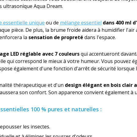
ômes ultrasonique Aqua Dream.
e essentielle unique
ou de
mélange essentiel
dans 400 ml d
 pièce. De plus, la brume froide aidera à humidifier l'air 
renforcera la
sensation de propreté
dans l'espace.
rage LED réglable avec 7 couleurs
qui accentueront davant
 celle qui correspond le mieux à votre humeur. Vous pouvez 
dispose également d'une fonction d'arrêt de sécurité lorsque l
nalité thérapeutique et d'un
design élégant en bois clair
rehaussera son confort. Son apparence convient également à 
ssentielles 100 % pures et naturelles :
repousser les insectes.
uelle et à éliminer les sources d'odeurs.