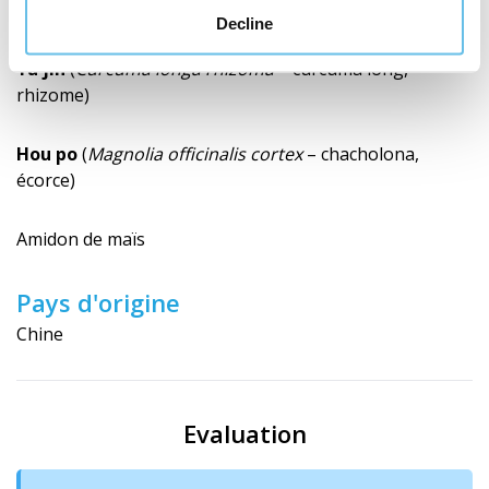
rhizome)
Decline
Yu jin
(
Curcuma longa rhizoma
– curcuma long,
rhizome)
Hou po
(
Magnolia officinalis cortex
– chacholona,
écorce)
Amidon de maïs
Pays d'origine
Chine
Evaluation