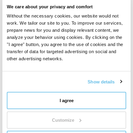
Ingrédients
We care about your privacy and comfort
Dang shen
(
Codonopsis pilosula radix
– silex poilu,
Without the necessary cookies, our website would not
racine)
work. We tailor our site to you. To improve our services,
prepare news for you and display relevant content, we
Bai zhu
(
Atractylodes macrocephala rhizoma
–
analyze your behavior using cookies. By clicking on the
Atractylodes macrocephala, rhizome)
"I agree" button, you agree to the use of cookies and the
transfer of data for targeted advertising on social and
Rou gui
(
Cinnamomum cassia cortex
– cannelier,
other advertising networks.
écorce)
Fu ling
(
Wolfiporia extensa sclerotium
– poireau de
Show details
coco, organes de fructification)
I agree
Huang qi
(
Astragalus membranaceus radix
– valériane
blanchie, racine)
Customize
Sheng jiang
(
Zingiber officinale rhizoma
– gingembre,