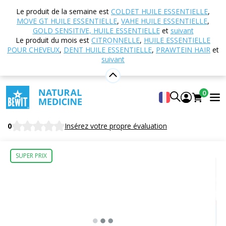
Accueil
Boutique en ligne
Nutrition et
Le produit de la semaine est
COLDET HUILE ESSENTIELLE
,
compléments alimentaires
MTC - Médecine
MOVE GT HUILE ESSENTIELLE
,
VAHE HUILE ESSENTIELLE
,
Traditionnelle Chinoise
053 - L'échauffement du
GOLD SENSITIVE, HUILE ESSENTIELLE
et
suivant
Le produit du mois est
CITRONNELLE
,
HUILE ESSENTIELLE
mois
POUR CHEVEUX
,
DENT HUILE ESSENTIELLE
,
PRAWTEIN HAIR
et
suivant
053 - L'échauffement du mois
0
Complément alimentaire
BEWIT Moon Warming
0
Insérez votre propre évaluation
SUPER PRIX