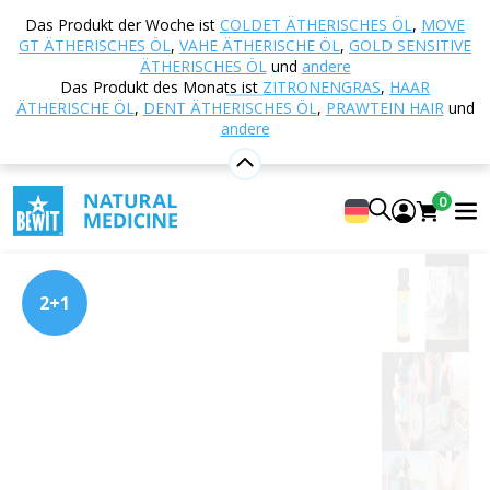
Startseite
E-shop
Ernährung und
Das Produkt der Woche ist
COLDET ÄTHERISCHES ÖL
,
MOVE
Nahrungsergänzungsmittel
PRAWTEIN® –
GT ÄTHERISCHES ÖL
,
VAHE ÄTHERISCHE ÖL
,
GOLD SENSITIVE
Superfood-Mischungen
PRAWTEIN BO
ÄTHERISCHES ÖL
und
andere
Das Produkt des Monats ist
ZITRONENGRAS
,
HAAR
ÄTHERISCHE ÖL
,
DENT ÄTHERISCHES ÖL
,
PRAWTEIN HAIR
und
andere
PRAWTEIN BO
Supernahrungsmittel
0
5
Anzeigen 6 Rezensionen
2+1