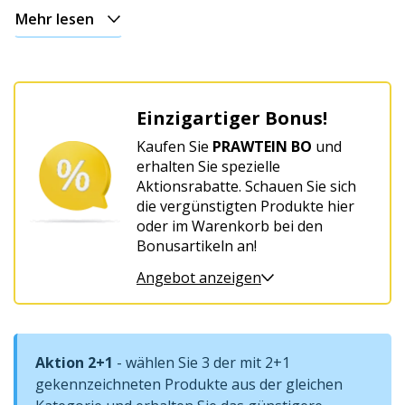
Mehr lesen
Für
weibliche
Harmonie
und
Einzigartiger Bonus!
Wohlbefinden
Kaufen Sie
PRAWTEIN BO
und
erhalten Sie spezielle
Aktionsrabatte. Schauen Sie sich
die vergünstigten Produkte hier
oder im Warenkorb bei den
Bonusartikeln an!
Angebot anzeigen
Aktion 2+1
- wählen Sie 3 der mit 2+1
gekennzeichneten Produkte aus der gleichen