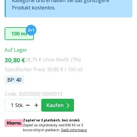
Kategorie und erhalten Sie das günstigere
Produkt kostenlos.
2+1
100 ml
Auf Lager
30,80 €
28,79 € ohne MwSt. (7%)
Spezifischer Preis: 30.80 € / 100 ml
BP: 40
Code: 3502000010000013
Stk.
Kaufen
Zaplať ve 3 platbách, bez úroků
Zaplať za objednávky nad 850 Kč ve 3
bezúročných platbách.
Další informace