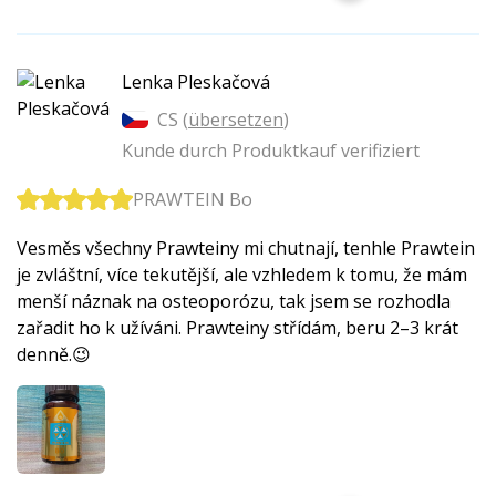
Lenka Pleskačová
CS (
übersetzen
)
Kunde durch Produktkauf verifiziert
PRAWTEIN Bo
Vesměs všechny Prawteiny mi chutnají, tenhle Prawtein
je zvláštní, více tekutější, ale vzhledem k tomu, že mám
menší náznak na osteoporózu, tak jsem se rozhodla
zařadit ho k užíváni. Prawteiny střídám, beru 2–3 krát
denně.😉