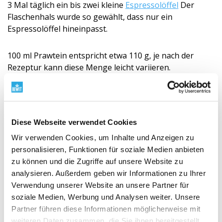
3 Mal täglich ein bis zwei kleine
Espressolöffel
Der
Flaschenhals wurde so gewählt, dass nur ein
Espressolöffel hineinpasst.
100 ml Prawtein entspricht etwa 110 g, je nach der
Rezeptur kann diese Menge leicht variieren.
BEWIT® PRAWTEIN® BO enthält:
BIO RAW Theobroma Cacao / Kakaobohnen
Diese Webseite verwendet Cookies
BIO RAW OMEGA COMPLEX (Fucus Serratus /
Wir verwenden Cookies, um Inhalte und Anzeigen zu
Seetang, Fucus Vesiculosus / Blasentang,
Ascophyllum Nodosum / Knotentang, Pelvetia
personalisieren, Funktionen für soziale Medien anbieten
Canaliculata / Rinnentang, Laminaria Japonica /
zu können und die Zugriffe auf unsere Website zu
Japanischer Blatttang, Himanthalia Elongata /
analysieren. Außerdem geben wir Informationen zu Ihrer
Riementang, Ulva Spiralis / Atlantic Spirulina,
Verwendung unserer Website an unsere Partner für
Saccharina Latissima / Zuckertang, Alaria
soziale Medien, Werbung und Analysen weiter. Unsere
Esculenta / Flügeltang, Carrageenan / Carrageen,
Partner führen diese Informationen möglicherweise mit
Palmaria Palmata / Algen, BIO Helianthus Annuus
weiteren Daten zusammen, die Sie ihnen bereitgestellt