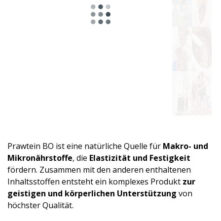
Astro-
Produktlinie
Für
Energie
und
einen
aktiven
Prawtein BO ist eine natürliche Quelle für
Makro- und
Tag
Mikronährstoffe
, die
Elastizität und Festigkeit
fördern. Zusammen mit den anderen enthaltenen
Für
Inhaltsstoffen entsteht ein komplexes Produkt
zur
Entspannung
geistigen und körperlichen Unterstützung
von
und
höchster Qualität.
abendliches
Wohlbefinden