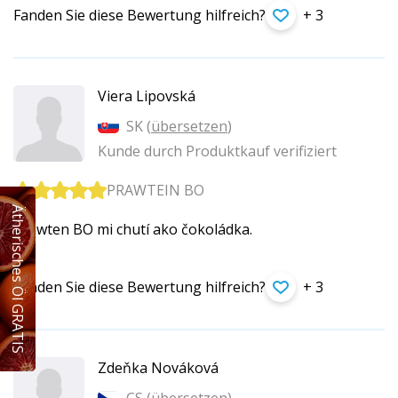
Fanden Sie diese Bewertung hilfreich?
+ 3
Viera Lipovská
SK (
übersetzen
)
Kunde durch Produktkauf verifiziert
PRAWTEIN BO
Ätherisches Öl GRATIS
Prawten BO mi chutí ako čokoládka.
Fanden Sie diese Bewertung hilfreich?
+ 3
Zdeňka Nováková