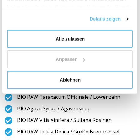
Seed Oil / Sonnenblumenöl)
haben oder die sie im Rahmen Ihrer Nutzung der Dienste
BIO Jaggery / Getrockneter Zuckerrohrsaft
gesammelt haben.
Details zeigen
BIO RAW Papaver Somniferum L. / Schlafmohn
BIO RAW Canabis Sativa Seed / Hanfsamen
Alle zulassen
BIO RAW Linum Usitatissimum Seed / Leinsamen
Anpassen
. RAW Beta Vulgaris var. Vulgaris / Rote Bete
Ablehnen
BIO RAW Ceratonia Siliqua / Johannisbrot
BIO RAW Taraxacum Officinale / Löwenzahn
BIO Agave Syrup / Agavensirup
BIO RAW Vitis Vinifera / Sultana Rosinen
BIO RAW Urtica Dioica / Große Brennnessel