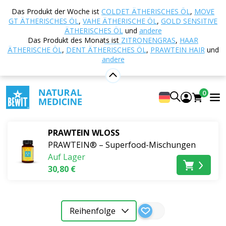
Startseite
E-shop
Ernährung und
Das Produkt der Woche ist
COLDET ÄTHERISCHES ÖL
,
MOVE
Nahrungsergänzungsmittel
PRAWTEIN® –
GT ÄTHERISCHES ÖL
,
VAHE ÄTHERISCHE ÖL
,
GOLD SENSITIVE
Superfood-Mischungen
Für weibliche Harmonie und
ÄTHERISCHES ÖL
und
andere
Das Produkt des Monats ist
ZITRONENGRAS
,
HAAR
Wohlbefinden
ÄTHERISCHE ÖL
,
DENT ÄTHERISCHES ÖL
,
PRAWTEIN HAIR
und
andere
Für weibliche Harmonie und
Wohlbefinden
0
Bestseller
PRAWTEIN WLOSS
PRAWTEIN® – Superfood-Mischungen
Auf Lager
30,80 €
Reihenfolge