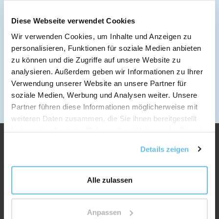
WIR VERSENDEN WELTWEIT
Diese Webseite verwendet Cookies
Weitere Informationen über den Versand
Wir verwenden Cookies, um Inhalte und Anzeigen zu
SCHREIBEN SIE UNS
personalisieren, Funktionen für soziale Medien anbieten
info@bewit.love
zu können und die Zugriffe auf unsere Website zu
RUFEN SIE UNS AN
analysieren. Außerdem geben wir Informationen zu Ihrer
+420 552 305 105
Verwendung unserer Website an unsere Partner für
ARBEITSZEIT
soziale Medien, Werbung und Analysen weiter. Unsere
Montag bis Freitag: 7:30 - 15:00
Partner führen diese Informationen möglicherweise mit
weiteren Daten zusammen, die Sie ihnen bereitgestellt
haben oder die sie im Rahmen Ihrer Nutzung der Dienste
gesammelt haben.
Details zeigen
Alle zulassen
Anpassen