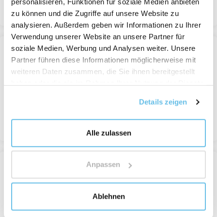
personalisieren, Funktionen für soziale Medien anbieten
Ansehen
zu können und die Zugriffe auf unsere Website zu
analysieren. Außerdem geben wir Informationen zu Ihrer
Verwendung unserer Website an unsere Partner für
soziale Medien, Werbung und Analysen weiter. Unsere
AKTION MIT CODE
Partner führen diese Informationen möglicherweise mit
Superdent Light
weiteren Daten zusammen, die Sie ihnen bereitgestellt
Mundhöhle und Zähne
haben oder die sie im Rahmen Ihrer Nutzung der Dienste
Auf Lager
gesammelt haben.
ab 13,25 €
Details zeigen
Ansehen
Alle zulassen
Anpassen
AKTION MIT CODE
Superdent Strong
Mundhöhle und Zähne
Ablehnen
Auf Lager