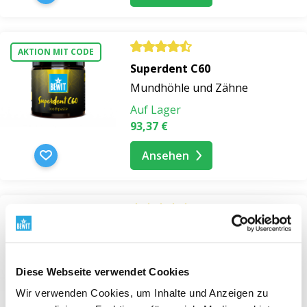
AKTION MIT CODE
Superdent C60
Mundhöhle und Zähne
Auf Lager
93,37 €
Ansehen
AKTION MIT CODE
Superdent Green
Mundhöhle und Zähne
Auf Lager
Diese Webseite verwendet Cookies
ab 21,76 €
Wir verwenden Cookies, um Inhalte und Anzeigen zu