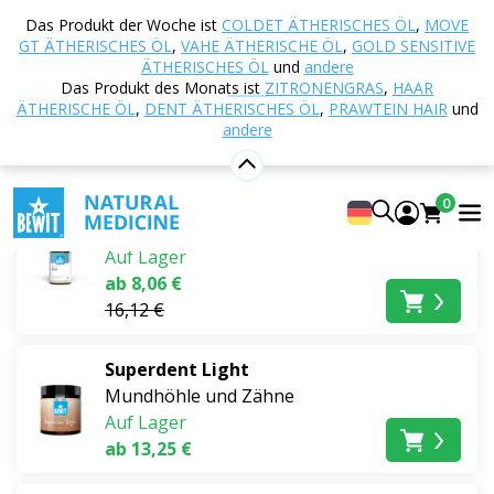
Startseite
E-shop
Naturkosmetik
Mundhöhle
Das Produkt der Woche ist
COLDET ÄTHERISCHES ÖL
,
MOVE
und Zähne
GT ÄTHERISCHES ÖL
,
VAHE ÄTHERISCHE ÖL
,
GOLD SENSITIVE
ÄTHERISCHES ÖL
und
andere
Mundhöhle und Zähne
Das Produkt des Monats ist
ZITRONENGRAS
,
HAAR
ÄTHERISCHE ÖL
,
DENT ÄTHERISCHES ÖL
,
PRAWTEIN HAIR
und
andere
Bestseller
Dent ätherisches Öl
0
Mischungen ätherischer Öle
Auf Lager
ab 8,06 €
16,12 €
Superdent Light
Mundhöhle und Zähne
Auf Lager
ab 13,25 €