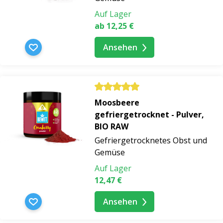
echte Ernährung einfach, bewusst und voller Freude
sein kann
.
Auf Lager
ab 12,25 €
Ansehen
Moosbeere
gefriergetrocknet - Pulver,
BIO RAW
Gefriergetrocknetes Obst und
Gemüse
Auf Lager
12,47 €
Ansehen