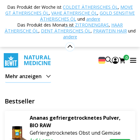
Startseite
E-shop
Ernährung und
Das Produkt der Woche ist
COLDET ÄTHERISCHES ÖL
,
MOVE
Nahrungsergänzungsmittel
Superfoods
GT ÄTHERISCHES ÖL
,
VAHE ÄTHERISCHE ÖL
,
GOLD SENSITIVE
Gefriergetrocknetes Obst und Gemüse
ÄTHERISCHES ÖL
und
andere
Das Produkt des Monats ist
ZITRONENGRAS
,
HAAR
Gefriergetrocknetes Obst und Gemüse
ÄTHERISCHE ÖL
,
DENT ÄTHERISCHES ÖL
,
PRAWTEIN HAIR
und
andere
Gefriergetrocknetes Obst und Gemüse von BEWIT
ist ein
reines Geschenk der Natur
, das den
Duft, den
0
Geschmack und den Nährwert frischer Früchte
bewahrt. Dank des schonenden Prozesses der
Mehr anzeigen
Lyophilisierung
– des Gefriertrocknens – bleiben die
natürliche Farbe, Struktur und vor allem die Energie
erhalten, die die Pflanzen von Sonne, Wasser und Erde
Bestseller
aufnehmen.
Ananas gefriergetrocknetes Pulver,
Bei BEWIT glauben wir, dass
echte Ernährung aus
BIO RAW
Natürlichkeit entsteht
. Unser gefriergetrocknetes
Gefriergetrocknetes Obst und Gemüse
Obst und Gemüse stammt aus hochwertigen