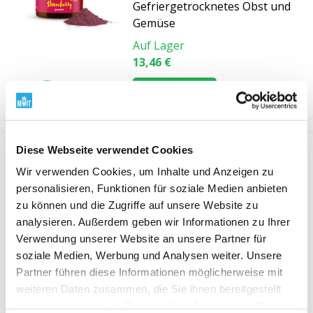
Gefriergetrocknetes Obst und
Gemüse
4. Sind sie für Kinder geeignet?
Auf Lager
Ja, sie sind
völlig natürlich
und enthalten keine
13,46 €
Zusatzstoffe. Dank ihrer zarten Textur und natürlichen
Ansehen
Süße lieben sie auch Kinder.
BEWIT Philosophie
Diese Webseite verwendet Cookies
Bei BEWIT glauben wir, dass
echte Ernährung auf
Gefriergetrocknetes
Wir verwenden Cookies, um Inhalte und Anzeigen zu
Einfachheit und einem bewussten Ansatz basiert
.
Bananenpulver, BIO RAW
personalisieren, Funktionen für soziale Medien anbieten
Unser gefriergetrocknetes Obst und Gemüse ist das
Gefriergetrocknetes Obst und
zu können und die Zugriffe auf unsere Website zu
Ergebnis der Verbindung natürlicher Prozesse und
Gemüse
analysieren. Außerdem geben wir Informationen zu Ihrer
schonender Technologie. Jedes Stück trägt die
Energie
Verwendung unserer Website an unsere Partner für
Auf Lager
der Erde, der Sonne und der menschlichen Fürsorge
soziale Medien, Werbung und Analysen weiter. Unsere
ab 10,71 €
in sich. Das ist
BEWIT LIFE
– Ernährung, die
Partner führen diese Informationen möglicherweise mit
Gleichgewicht, Freude und den natürlichen Rhythmus
weiteren Daten zusammen, die Sie ihnen bereitgestellt
Ansehen
haben oder die sie im Rahmen Ihrer Nutzung der Dienste
des Lebens fördert.