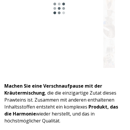
Astro-
Produktlinie
Für
Energie
und
einen
aktiven
Machen Sie eine Verschnaufpause mit der
Tag
Kräutermischung
, die die einzigartige Zutat dieses
Prawteins ist. Zusammen mit anderen enthaltenen
Für
Inhaltsstoffen entsteht ein komplexes
Produkt, das
Entspannung
die Harmonie
wieder herstellt, und das in
und
höchstmöglicher Qualität.
abendliches
Wohlbefinden