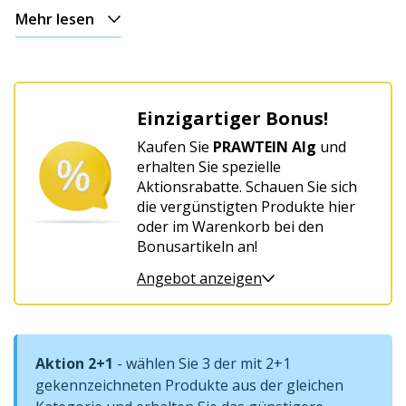
Mehr lesen
Für
weibliche
Harmonie
und
Einzigartiger Bonus!
Wohlbefinden
Kaufen Sie
PRAWTEIN Alg
und
erhalten Sie spezielle
Aktionsrabatte. Schauen Sie sich
die vergünstigten Produkte hier
oder im Warenkorb bei den
Bonusartikeln an!
Angebot anzeigen
Aktion 2+1
- wählen Sie 3 der mit 2+1
gekennzeichneten Produkte aus der gleichen