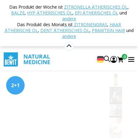
Startseite
E-shop
Ernährung und
Das Produkt der Woche ist
ZITRONELLA ÄTHERISCHES ÖL
,
Nahrungsergänzungsmittel
PRAWTEIN® –
BALZE
,
HYP ÄTHERISCHES ÖL
,
EPI ÄTHERISCHES ÖL
und
Superfood-Mischungen
PRAWTEIN Alg
andere
Das Produkt des Monats ist
ZITRONENGRAS
,
HAAR
ÄTHERISCHE ÖL
,
DENT ÄTHERISCHES ÖL
,
PRAWTEIN HAIR
und
andere
PRAWTEIN Alg
Supernahrungsmittel
0
5
Anzeigen 11 Rezensionen
2+1