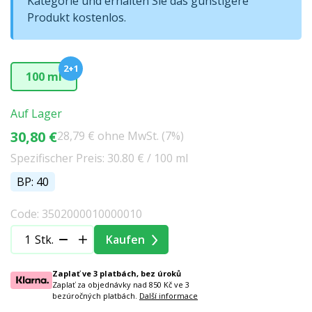
Kategorie und erhalten Sie das günstigere
Produkt kostenlos.
2+1
100 ml
Auf Lager
30,80 €
28,79 € ohne MwSt. (7%)
Spezifischer Preis: 30.80 € / 100 ml
BP: 40
Code: 3502000010000010
Stk.
Kaufen
Zaplať ve 3 platbách, bez úroků
Zaplať za objednávky nad 850 Kč ve 3
bezúročných platbách.
Další informace