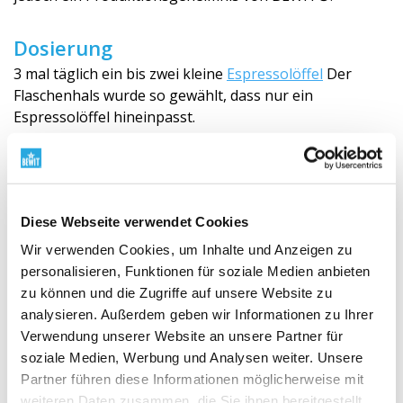
Dosierung
3 mal täglich ein bis zwei kleine
Espressolöffel
Der
Flaschenhals wurde so gewählt, dass nur ein
Espressolöffel hineinpasst.
100 ml Prawtein entspricht etwa 110 g, je nach der
Rezeptur kann diese Menge leicht variieren.
Diese Webseite verwendet Cookies
BEWIT® PRAWTEIN® ALG enthält:
Wir verwenden Cookies, um Inhalte und Anzeigen zu
BIO RAW Theobroma cacao / Organic RAW Cocoa
personalisieren, Funktionen für soziale Medien anbieten
beans / Kakaobohnen
zu können und die Zugriffe auf unsere Website zu
analysieren. Außerdem geben wir Informationen zu Ihrer
BIO RAW OMEGA COMPLEX / ORGANIC RAW
OMEGA COMPLEX (Helianthus Annuus Seed Oil /
Verwendung unserer Website an unsere Partner für
Sonnenblumenöl, Fucus serratus / Sägetang,
soziale Medien, Werbung und Analysen weiter. Unsere
Fucus vesiculosus / Blasentang, Ascophyllum
Partner führen diese Informationen möglicherweise mit
nodosum / Knotentang, Pelvetia canaliculata /
weiteren Daten zusammen, die Sie ihnen bereitgestellt