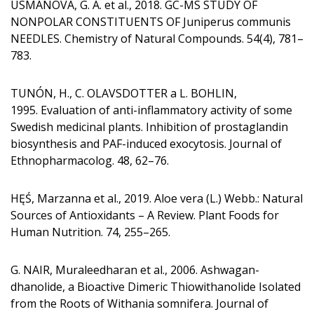
USMANOVA, G. A. et al., 2018. GC-MS STUDY OF
NONPOLAR CONSTITUENTS OF Juniperus communis
NEEDLES. Chemistry of Natural Compounds. 54(4), 781–
783.
TUNÓN, H., C. OLAVSDOTTER a L. BOHLIN,
1995. Evaluation of anti-inflammatory activity of some
Swedish medicinal plants. Inhibition of prostaglandin
biosynthesis and PAF-induced exocytosis. Journal of
Ethnopharmacolog. 48, 62–76.
HĘŚ, Marzanna et al., 2019. Aloe vera (L.) Webb.: Natural
Sources of Antioxidants – A Review. Plant Foods for
Human Nutrition. 74, 255–265.
G. NAIR, Muraleedharan et al., 2006. Ashwagan­
dhanolide, a Bioactive Dimeric Thiowithanolide Isolated
from the Roots of Withania somnifera. Journal of