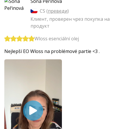
Soňa Peřinová
CS (
преведи
)
Клиент, проверен чрез покупка на
продукт
Wloss esenciální olej
Nejlepší EO Wloss na problémové partie <3 .