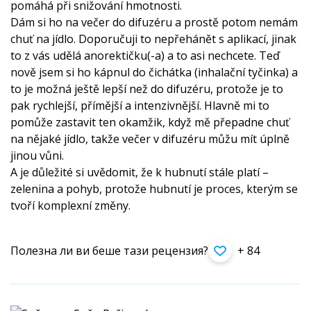
pomáhá při snižování hmotnosti.
Dám si ho na večer do difuzéru a prostě potom nemám
chuť na jídlo. Doporučuji to nepřehánět s aplikací, jinak
to z vás udělá anorektičku(-a) a to asi nechcete. Teď
nově jsem si ho kápnul do čichátka (inhalační tyčinka) a
to je možná ještě lepší než do difuzéru, protože je to
pak rychlejší, přímější a intenzivnější. Hlavně mi to
pomůže zastavit ten okamžik, když mě přepadne chuť
na nějaké jídlo, takže večer v difuzéru můžu mít úplně
jinou vůni.
A je důležité si uvědomit, že k hubnutí stále platí –
zelenina a pohyb, protože hubnutí je proces, kterým se
tvoří komplexní změny.
Полезна ли ви беше тази рецензия?
+ 84