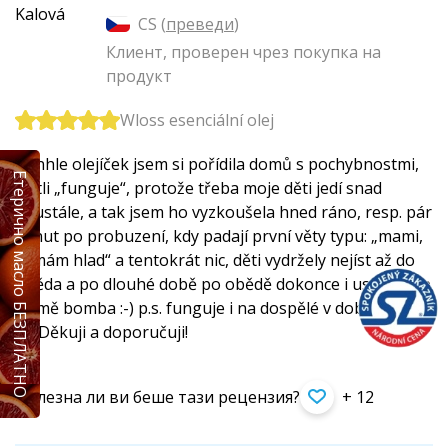
CS (
преведи
)
Клиент, проверен чрез покупка на
продукт
Wloss esenciální olej
Tenhle olejíček jsem si pořídila domů s pochybnostmi,
Етерично масло БЕЗПЛАТНО
jestli „funguje“, protože třeba moje děti jedí snad
neustále, a tak jsem ho vyzkoušela hned ráno, resp. pár
minut po probuzení, kdy padají první věty typu: „mami,
já mám hlad“ a tentokrát nic, děti vydržely nejíst až do
oběda a po dlouhé době po obědě dokonce i usly, takže
za mě bomba :-) p.s. funguje i na dospělé v době Vánoc
:-)) Děkuji a doporučuji!
Полезна ли ви беше тази рецензия?
+ 12