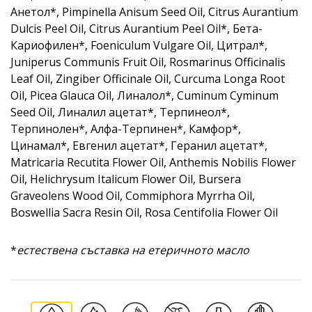
Анетол*, Pimpinella Anisum Seed Oil, Citrus Aurantium
Dulcis Peel Oil, Citrus Aurantium Peel Oil*, Бета-
Кариофилен*, Foeniculum Vulgare Oil, Цитрал*,
Juniperus Communis Fruit Oil, Rosmarinus Officinalis
Leaf Oil, Zingiber Officinale Oil, Curcuma Longa Root
Oil, Picea Glauca Oil, Линалол*, Cuminum Cyminum
Seed Oil, Линалил ацетат*, Терпинеол*,
Терпинолен*, Алфа-Терпинен*, Камфор*,
Цинамал*, Евгенил ацетат*, Геранил ацетат*,
Matricaria Recutita Flower Oil, Anthemis Nobilis Flower
Oil, Helichrysum Italicum Flower Oil, Bursera
Graveolens Wood Oil, Commiphora Myrrha Oil,
Boswellia Sacra Resin Oil, Rosa Centifolia Flower Oil
*
естествена съставка на етеричното масло