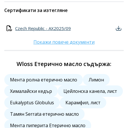
Сертификати за изтегляне
Czech Republic - AX2025/09
Покажи повече документи
Wloss Етерично масло съдържа:
Мента ролна етерично масло
Лимон
Хималайски кедър
Цейлонска канела, лист
Eukalyptus Globulus
Карамфил, лист
Тамян Serrata етерично масло
Мента пиперита Етерично масло