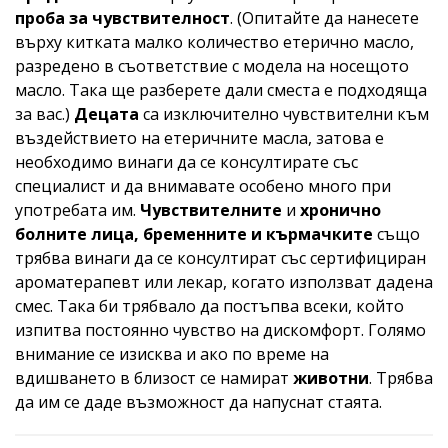
проба за чувствителност
. (Опитайте да нанесете
върху китката малко количество етерично масло,
разредено в съответствие с модела на носещото
масло. Така ще разберете дали сместа е подходяща
за вас.)
Децата
са изключително чувствителни към
въздействието на етеричните масла, затова е
необходимо винаги да се консултирате със
специалист и да внимавате особено много при
употребата им.
Чувствителните
и
хронично
болните лица, бременните и кърмачките
също
трябва винаги да се консултират със сертифициран
ароматерапевт или лекар, когато използват дадена
смес. Така би трябвало да постъпва всеки, който
изпитва постоянно чувство на дискомфорт. Голямо
внимание се изисква и ако по време на
вдишването в близост се намират
животни
. Трябва
да им се даде възможност да напуснат стаята.