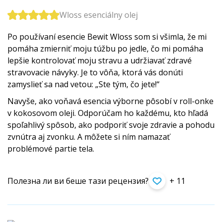
Wloss esenciálny olej
Po používaní esencie Bewit Wloss som si všimla, že mi
pomáha zmierniť moju túžbu po jedle, čo mi pomáha
lepšie kontrolovať moju stravu a udržiavať zdravé
stravovacie návyky. Je to vôňa, ktorá vás donúti
zamyslieť sa nad vetou: „Ste tým, čo jete!“
Navyše, ako voňavá esencia výborne pôsobí v roll-onke
v kokosovom oleji. Odporúčam ho každému, kto hľadá
spoľahlivý spôsob, ako podporiť svoje zdravie a pohodu
zvnútra aj zvonku. A môžete si ním namazať
problémové partie tela.
Полезна ли ви беше тази рецензия?
+ 11