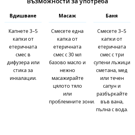
Възможности за употреба
Вдишване
Масаж
Баня
Капнете 3–5
Смесете една
Смесете 3–5
капки от
капка от
капки от
етеричната
етеричната
етеричната
смес в
смес с 30 мл
смес с три
дифузера или
базово масло и
супени лъжици
стика за
нежно
сметана, мед
инхалации.
масажирайте
или течен
цялото тяло
сапун и
или
разбъркайте
проблемните зони.
във вана,
пълна с вода.