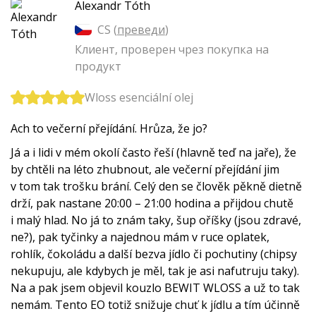
Alexandr Tóth
CS (
преведи
)
Клиент, проверен чрез покупка на
продукт
Wloss esenciální olej
Ach to večerní přejídání. Hrůza, že jo?
Já a i lidi v mém okolí často řeší (hlavně teď na jaře), že
by chtěli na léto zhubnout, ale večerní přejídání jim
v tom tak trošku brání. Celý den se člověk pěkně dietně
drží, pak nastane 20:00 – 21:00 hodina a přijdou chutě
i malý hlad. No já to znám taky, šup oříšky (jsou zdravé,
ne?), pak tyčinky a najednou mám v ruce oplatek,
rohlík, čokoládu a další bezva jídlo či pochutiny (chipsy
nekupuju, ale kdybych je měl, tak je asi nafutruju taky).
Na a pak jsem objevil kouzlo BEWIT WLOSS a už to tak
nemám. Tento EO totiž snižuje chuť k jídlu a tím účinně