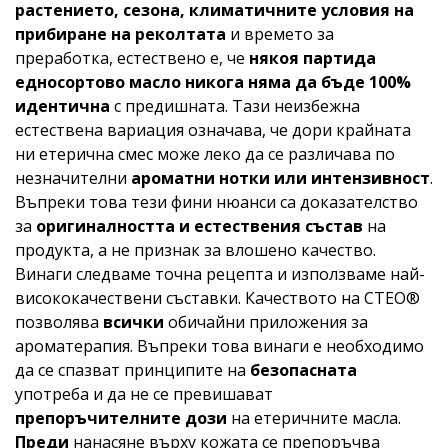
растението, сезона, климатичните условия на
прибиране на реколтата
и времето за
преработка, естествено е, че
някоя партида
едносортово масло никога няма да бъде 100%
идентична
с предишната. Тази неизбежна
естествена вариация означава, че дори крайната
ни етерична смес може леко да се различава по
незначителни
ароматни нотки или интензивност
.
Въпреки това тези фини нюанси са доказателство
за
оригиналността и естествения състав
на
продукта, а не признак за влошено качество.
Винаги следваме точна рецепта и използваме най-
висококачествени съставки. Качеството на CTEO®
позволява
всички
обичайни приложения за
ароматерапия. Въпреки това винаги е необходимо
да се спазват принципите на
безопасната
употреба и да не се превишават
препоръчителните дози
на етеричните масла.
Преди
нанасяне върху кожата се препоръчва