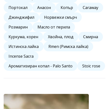
Портокал
Анасон
Копър
Caraway
Джинджифил
Норвежки смърч
Розмарин
Масло от перила
Куркума, корен
Хвойна, плод
Смирна
Истинска лайка
Rmen (Римска лайка)
Incense Sacra
Ароматизиран копал - Palo Santo
Stoic rose