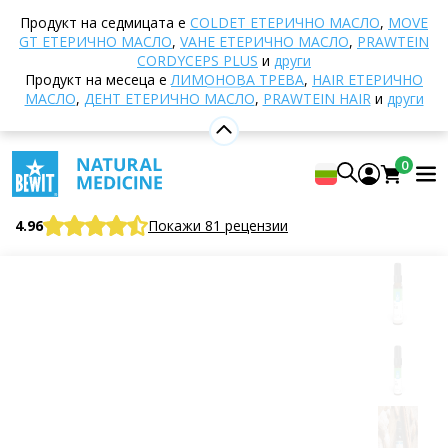
Начало
E-shop
Ароматерапия
Етерични
Продукт на седмицата е
COLDET EТЕРИЧНО МАСЛО
,
MOVE
масла
Смеси от етерични масла
Wloss
GT ЕТЕРИЧНО МАСЛО
,
VAHE ЕТЕРИЧНО МАСЛО
,
PRAWTEIN
Етерично масло
CORDYCEPS PLUS
и
други
Продукт на месеца е
ЛИМОНОВА ТРЕВА
,
HAIR ЕТЕРИЧНО
МАСЛО
,
ДЕНТ ЕТЕРИЧНО МАСЛО
,
PRAWTEIN HAIR
и
други
Wloss Етерично масло
0
100% чиста и натурална смес от етерични масла
CTEO®
4.96
Покажи 81 рецензии