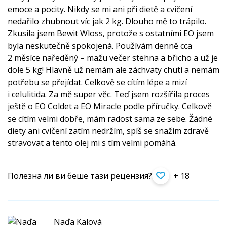
emoce a pocity. Nikdy se mi ani při dietě a cvičení
nedařilo zhubnout víc jak 2 kg. Dlouho mě to trápilo.
Zkusila jsem Bewit Wloss, protože s ostatními EO jsem
byla neskutečně spokojená. Používám denně cca
2 měsíce naředěný – mažu večer stehna a břicho a už je
dole 5 kg! Hlavně už nemám ale záchvaty chutí a nemám
potřebu se přejídat. Celkově se cítím lépe a mizí
i celulitida. Za mě super věc. Teď jsem rozšířila proces
ještě o EO Coldet a EO Miracle podle příručky. Celkově
se cítím velmi dobře, mám radost sama ze sebe. Žádné
diety ani cvičení zatím nedržím, spíš se snažím zdravě
stravovat a tento olej mi s tím velmi pomáhá.
Полезна ли ви беше тази рецензия?
+ 18
Naďa Kalová