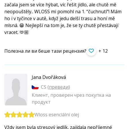
začala jsem se více hýbat, víc řešit jídlo, ale chutě mě
neopouštěly.. WLOSS mi pomohl na 1. “čuchnutí”! Mám
ho i v tyčince v autě, když jedu delší trasu a honí mě
mlsná. 😁 Nejlepší na tom je, že se ty chutě přestávají
vracet. 🫶🏼
Полезна ли ви беше тази рецензия?
+ 12
Jana Dvořáková
CS (
преведи
)
Клиент, проверен чрез покупка на
продукт
Wloss esenciální olej
Vždy jsem byla stresový jedlík, zajídala nepříjemné