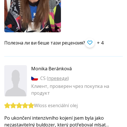
Полезна ли ви беше тази рецензия?
+ 4
Monika Beránková
CS (
преведи
)
Клиент, проверен чрез покупка на
продукт
Wloss esenciální olej
Po ukončení intenzivního kojení jsem byla jako
nezastavitelný buldozer, který potřeboval mlsat…