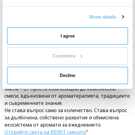
Show details
I agree
Световен лидер в смесите от етерични
Customize
масла
250 авторски смеси
Decline
BEWIT създаде 250 авторски смеси от етерични
масла – от прости композиции до комплексни
смеси, вдъхновени от ароматерапията, традициите
и съвременните знания.
Не става въпрос само за количество. Става въпрос
за дълбочина, собствено развитие и обмислена
екосистема от аромати за ежедневието.
Открийте света на BEWIT смесите
"