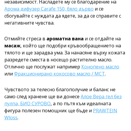
независимост. Насладете му се благодарение на
Арома дифузер Carafe 150, бяло дърво
и се
сбогувайте с нуждата да ядете, за да се справите с
негативните чувства.
Отмийте стреса в
ароматна вана
и се отдайте на
масаж
, който ще подобри кръвообращението на
тялото и ще зарадва ума. За нанасяне върху кожата
разредете сместа в носещо растително масло.
Отлично ще послужат например
Конопено масло
или
Фракционирано кокосово масло / MCT
.
Чувството за телесно благополучие и баланс не
само след хранене ще ви донесе
Алое Вера гел без
пулпа, БИО СУРОВО
, а по пътя към идеалната
фигура полезен помощник ще бъде и
PRAWTEIN
Wloss
.