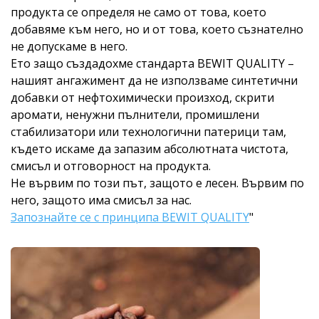
продукта се определя не само от това, което
добавяме към него, но и от това, което съзнателно
не допускаме в него.
Ето защо създадохме стандарта BEWIT QUALITY –
нашият ангажимент да не използваме синтетични
добавки от нефтохимически произход, скрити
аромати, ненужни пълнители, промишлени
стабилизатори или технологични патерици там,
където искаме да запазим абсолютната чистота,
смисъл и отговорност на продукта.
Не вървим по този път, защото е лесен. Вървим по
него, защото има смисъл за нас.
Запознайте се с принципа BEWIT QUALITY
"