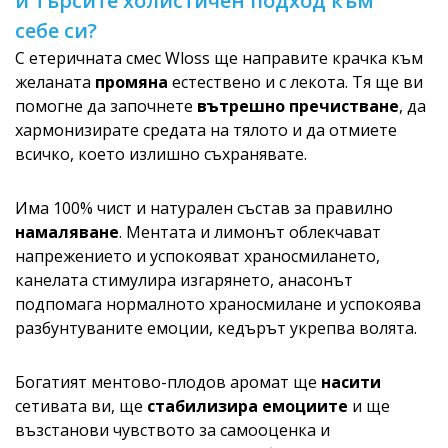
и търсите холистичен подход към
себе си?
С етеричната смес Wloss ще направите крачка към
желаната
промяна
естествено и с лекота. Тя ще ви
помогне да започнете
вътрешно пречистване
, да
хармонизирате средата на тялото и да отмиете
всичко, което излишно съхранявате.
Има 100% чист и натурален състав за правилно
намаляване
. Ментата и лимонът облекчават
напрежението и успокояват храносмилането,
канелата стимулира изгарянето, анасонът
подпомага нормалното храносмилане и успокоява
разбунтуваните емоции, кедърът укрепва волята.
Богатият ментово-плодов аромат ще
насити
сетивата ви, ще
стабилизира емоциите
и ще
възстанови чувството за самооценка и