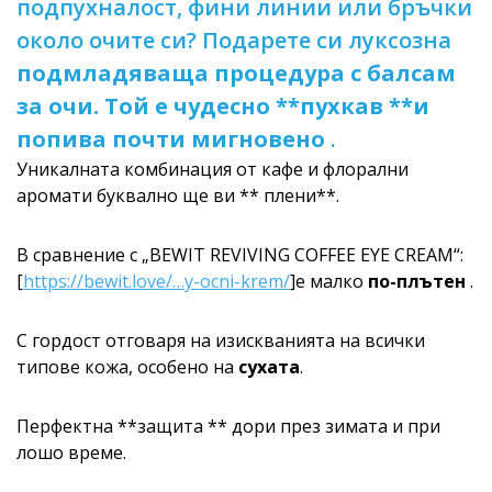
подпухналост, фини линии или бръчки
около очите си? Подарете си луксозна
подмладяваща
процедура с балсам
за очи. Той е чудесно **пухкав **и
попива почти
мигновено
.
Уникалната комбинация от кафе и флорални
аромати буквално ще ви ** плени**.
В сравнение с „BEWIT REVIVING COFFEE EYE CREAM“:
[
https://bewit.love/…y-ocni-krem/
]е малко
по-плътен
.
С гордост отговаря на изискванията на всички
типове кожа, особено на
сухата
.
Перфектна **защита ** дори през зимата и при
лошо време.