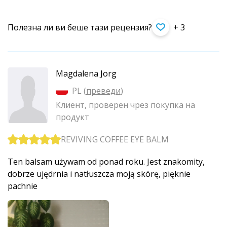
Полезна ли ви беше тази рецензия?
+ 3
Magdalena Jorg
PL (
преведи
)
Клиент, проверен чрез покупка на
продукт
REVIVING COFFEE EYE BALM
Ten balsam używam od ponad roku. Jest znakomity,
dobrze ujędrnia i natłuszcza moją skórę, pięknie
pachnie