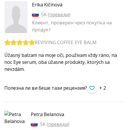
Erika Kičinová
SK (
преведи
)
Клиент, проверен чрез покупка на
продукт
REVIVING COFFEE EYE BALM
Úžasný balzam na moje oči, použivam vždy ráno, na
noc Eye serum, oba úžasne produkty, ktorých sa
nevzdám.
Полезна ли ви беше тази рецензия?
+ 2
Petra Belanova
SK (
преведи
)