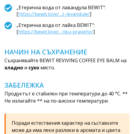
„Етерична вода от лавандула BEWIT“:
[
https://bewit.love/…z-levandule/
]
„Етерична вода от лайка BEWIT“:
[
https://bewit.love/…nku-praveho/
]
НАЧИН НА СЪХРАНЕНИЕ
Съхранявайте BEWIT REVIVING COFFEE EYE BALM на
хладно
и
сухо
място.
ЗАБЕЛЕЖКА
Продуктът е стабилен при температури до 40 °C. **
Не излагайте ** на по-високи температури.
Поради естествения характер на съставките
може да има леки разлики в аромата и цвета