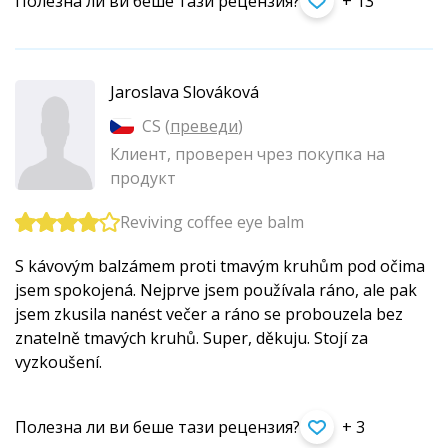
Полезна ли ви беше тази рецензия?
+ 13
Jaroslava Slováková
CS (
преведи
)
Клиент, проверен чрез покупка на
продукт
Reviving coffee eye balm
S kávovým balzámem proti tmavým kruhům pod očima
jsem spokojená. Nejprve jsem používala ráno, ale pak
jsem zkusila nanést večer a ráno se probouzela bez
znatelně tmavých kruhů. Super, děkuju. Stojí za
vyzkoušení.
Полезна ли ви беше тази рецензия?
+ 3