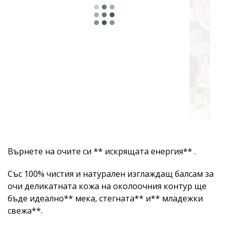
Върнете на очите си ** искрящата енергия** .
Със 100% чистия и натурален изглаждащ балсам за
очи деликатната кожа на околоочния контур ще
бъде идеално** мека, стегната** и** младежки
свежа**.