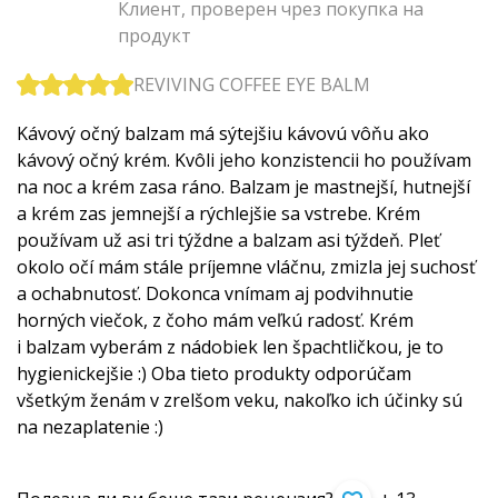
Клиент, проверен чрез покупка на
продукт
REVIVING COFFEE EYE BALM
Kávový očný balzam má sýtejšiu kávovú vôňu ako
kávový očný krém. Kvôli jeho konzistencii ho používam
na noc a krém zasa ráno. Balzam je mastnejší, hutnejší
a krém zas jemnejší a rýchlejšie sa vstrebe. Krém
používam už asi tri týždne a balzam asi týždeň. Pleť
okolo očí mám stále príjemne vláčnu, zmizla jej suchosť
a ochabnutosť. Dokonca vnímam aj podvihnutie
horných viečok, z čoho mám veľkú radosť. Krém
i balzam vyberám z nádobiek len špachtličkou, je to
hygienickejšie :) Oba tieto produkty odporúčam
všetkým ženám v zrelšom veku, nakoľko ich účinky sú
na nezaplatenie :)