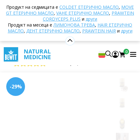
Начало
E-shop
Натурална козметика
Грижа
Продукт на седмицата е
COLDET EТЕРИЧНО МАСЛО
,
MOVE
за кожата
Грижа за зоната около очите
GT ЕТЕРИЧНО МАСЛО
,
VAHE ЕТЕРИЧНО МАСЛО
,
PRAWTEIN
REVIVING COFFEE EYE BALM
CORDYCEPS PLUS
и
други
Продукт на месеца е
ЛИМОНОВА ТРЕВА
,
HAIR ЕТЕРИЧНО
МАСЛО
,
ДЕНТ ЕТЕРИЧНО МАСЛО
,
PRAWTEIN HAIR
и
други
REVIVING COFFEE EYE BALM
0
ИЗГЛАЖДАЩ БАЛСАМ ЗА ОЧИ С КАФЕ
4.91
Покажи 11 рецензии
-29%