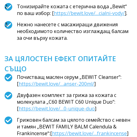
Тонизирайте кожата с етерична вода „Bewit“
по ваш избор: [
https://bewit.love/…cialni-vody/
].
Нежно нанесете с масажиращи движения
необходимото количество изглаждащ балсам
за очи върху кожата.
ЗА ЦЯЛОСТЕН ЕФЕКТ ОПИТАЙТЕ
СЪЩО
Почистващ маслен серум „BEWIT Cleanser“:
[
https://bewit.love/…anser-200ml/
]
Двуфазен комплект за грижа за кожата с
молекулата „C60 BEWIT C60 Unique Duo“:
[
https://bewit.love/…0-unique-duo
]
Грижовен балсам за цялото семейство с невен
и тамян „BEWIT FAMILY BALM Calendula &
Frankincense“:[
https://bewit.love/…frankincense
]