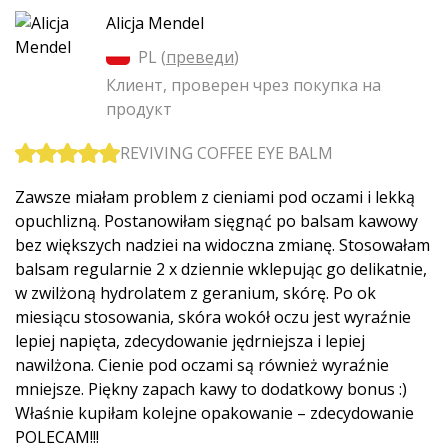
Alicja Mendel
PL (
преведи
)
Клиент, проверен чрез покупка на
продукт
REVIVING COFFEE EYE BALM
Zawsze miałam problem z cieniami pod oczami i lekką
opuchlizną. Postanowiłam sięgnąć po balsam kawowy
bez większych nadziei na widoczna zmianę. Stosowałam
balsam regularnie 2 x dziennie wklepując go delikatnie,
w zwilżoną hydrolatem z geranium, skórę. Po ok
miesiącu stosowania, skóra wokół oczu jest wyraźnie
lepiej napięta, zdecydowanie jędrniejsza i lepiej
nawilżona. Cienie pod oczami są również wyraźnie
mniejsze. Piękny zapach kawy to dodatkowy bonus :)
Właśnie kupiłam kolejne opakowanie – zdecydowanie
POLECAM!!!