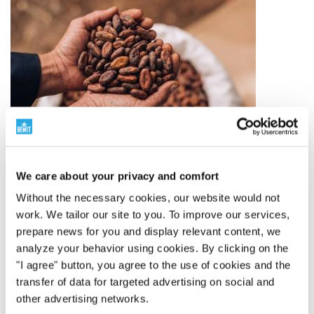
We care about your privacy and comfort
Without the necessary cookies, our website would not
work. We tailor our site to you. To improve our services,
prepare news for you and display relevant content, we
Качествени суровини
analyze your behavior using cookies. By clicking on the
"I agree" button, you agree to the use of cookies and the
transfer of data for targeted advertising on social and
От произхода до готовия продукт
Качеството
other advertising networks.
започва от произхода на суровината. Затова