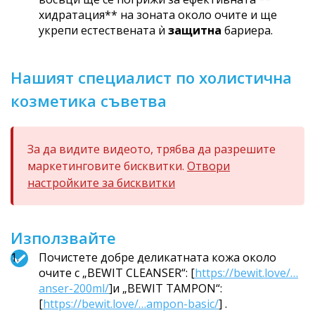
хидратация** на зоната около очите и ще
укрепи естествената ѝ
защитна
бариера.
Нашият специалист по холистична
козметика съветва
За да видите видеото, трябва да разрешите
маркетинговите бисквитки.
Отвори
настройките за бисквитки
Използвайте
Почистете добре деликатната кожа около
очите с „BEWIT CLEANSER“: [
https://bewit.love/…
anser-200ml/
]и „BEWIT TAMPON“:
[
https://bewit.love/…ampon-basic/
] .