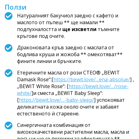
Ползи
Натуралният бакучиол заедно с кафето и
маслото от пъпеш ** ще намали **
подпухналостта и
ще изсветли
тъмните
кръгове под очите.
Драконовата кръв заедно с маслата от
бодлива круша и жожоба ** омекотяват**
фините линии и бръчките.
Етеричните масла от рози CTEO® „BEWIT
Damask Rose“:[
https://bewit.love/…ena-absolue/
] ,
„BEWIT White Rose“: [
https://bewit.love/…/rose-
white/
]и сместа „BEWIT Baby Sleep“:
[
https://bewit.love/…-baby-sleep/
] успокояват
деликатната кожа около очите и забавят
естественото ѝ стареене.
Синергичната комбинация от
висококачествени растителни масла, масла и
восъци ще се погрижи за ефективната **