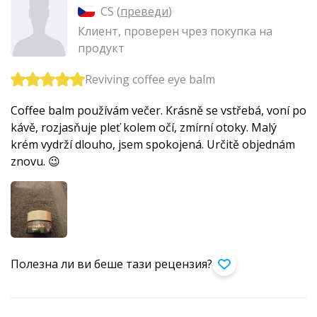
CS (
преведи
)
Клиент, проверен чрез покупка на
продукт
Reviving coffee eye balm
Coffee balm používám večer. Krásně se vstřebá, voní po
kávě, rozjasňuje pleť kolem očí, zmírní otoky. Malý
krém vydrží dlouho, jsem spokojená. Určitě objednám
znovu. 😉
Полезна ли ви беше тази рецензия?