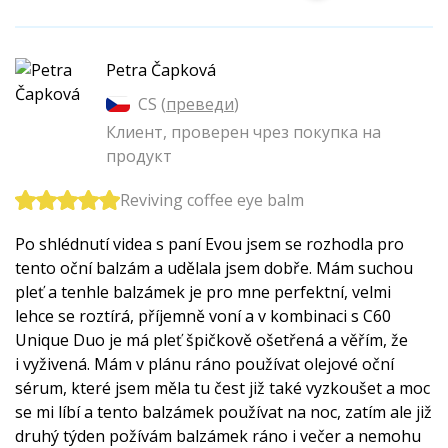
Petra Čapková
CS (
преведи
)
Клиент, проверен чрез покупка на
продукт
Reviving coffee eye balm
Po shlédnutí videa s paní Evou jsem se rozhodla pro
tento oční balzám a udělala jsem dobře. Mám suchou
pleť a tenhle balzámek je pro mne perfektní, velmi
lehce se roztírá, příjemně voní a v kombinaci s C60
Unique Duo je má pleť špičkově ošetřená a věřím, že
i vyživená. Mám v plánu ráno používat olejové oční
sérum, které jsem měla tu čest již také vyzkoušet a moc
se mi líbí a tento balzámek používat na noc, zatím ale již
druhý týden požívám balzámek ráno i večer a nemohu