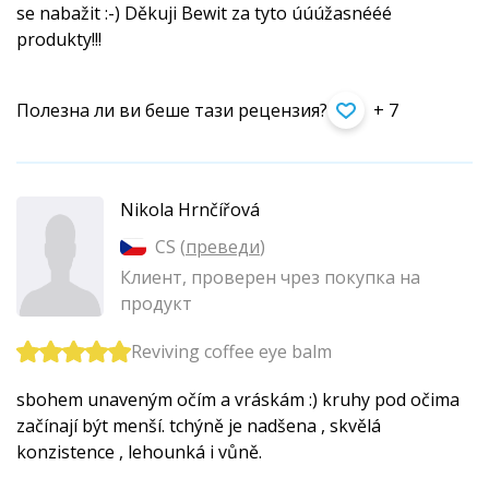
se nabažit :-) Děkuji Bewit za tyto úúúžasnééé
produkty!!!
Полезна ли ви беше тази рецензия?
+ 7
Nikola Hrnčířová
CS (
преведи
)
Клиент, проверен чрез покупка на
продукт
Reviving coffee eye balm
sbohem unaveným očím a vráskám :) kruhy pod očima
začínají být menší. tchýně je nadšena , skvělá
konzistence , lehounká i vůně.