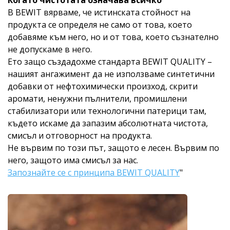
В BEWIT вярваме, че истинската стойност на
продукта се определя не само от това, което
добавяме към него, но и от това, което съзнателно
не допускаме в него.
Ето защо създадохме стандарта BEWIT QUALITY –
нашият ангажимент да не използваме синтетични
добавки от нефтохимически произход, скрити
аромати, ненужни пълнители, промишлени
стабилизатори или технологични патерици там,
където искаме да запазим абсолютната чистота,
смисъл и отговорност на продукта.
Не вървим по този път, защото е лесен. Вървим по
него, защото има смисъл за нас.
Запознайте се с принципа BEWIT QUALITY
"