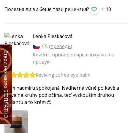
Полезна ли ви беше тази рецензия?
+ 10
Lenka Pleskačová
CS (
преведи
)
Етерично масло БЕЗПЛАТНО
Клиент, проверен чрез покупка на
продукт
Reviving coffee eye balm
Jsem nadmíru spokojená. Nádherná vůně po kávě a
úleva na kruhy pod očima, teď vyzkouším druhou
variantu a to krém.😉