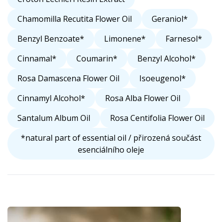
Chamomilla Recutita Flower Oil
Geraniol*
Benzyl Benzoate*
Limonene*
Farnesol*
Cinnamal*
Coumarin*
Benzyl Alcohol*
Rosa Damascena Flower Oil
Isoeugenol*
Cinnamyl Alcohol*
Rosa Alba Flower Oil
Santalum Album Oil
Rosa Centifolia Flower Oil
*natural part of essential oil / přirozená součást
esenciálního oleje