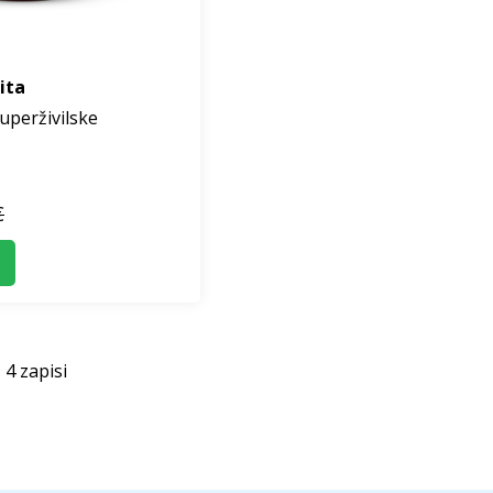
ita
perživilske
€
 4 zapisi