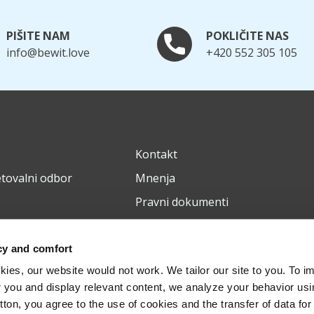
PIŠITE NAM
POKLIČITE NAS
info@bewit.love
+420 552 305 105
Kontakt
etovalni odbor
Mnenja
Pravni dokumenti
Vračilo blaga in reklamacije
cy and comfort
ies, our website would not work. We tailor our site to you. To i
 you and display relevant content, we analyze your behavior us
utton, you agree to the use of cookies and the transfer of data for