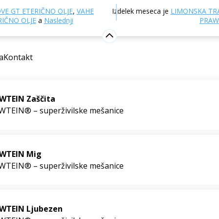
na
Prehrana in prehranska dopolnila
VE GT ETERIČNO OLJE
,
VAHE
Izdelek meseca je
LIMONSKA TR
živilske mešanice
Za sprostitev in večerni mir
RIČNO OLJE
a
Naslednji
PRAW
in večerni mir
a
Kontakt
jano
WTEIN Zaščita
WTEIN® – superživilske mešanice
WTEIN Mig
WTEIN® – superživilske mešanice
WTEIN Ljubezen