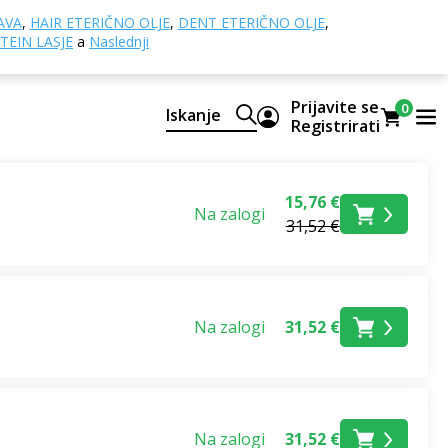
AVA
,
HAIR ETERIČNO OLJE
,
DENT ETERIČNO OLJE
,
TEIN LASJE
a
Naslednji
Prijavite se
0
Iskanje
Registrirati
15,76 €
Na zalogi
31,52 €
Na zalogi
31,52 €
Na zalogi
31,52 €