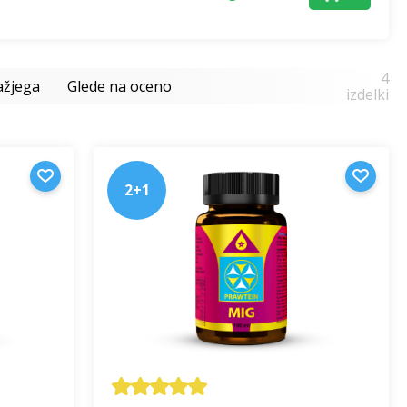
4
ažjega
Glede na oceno
izdelki
2+1