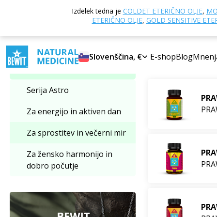
Domov
E-trgovi
Izdelek tedna je
COLDET ETERIČNO OLJE
,
MO
Izbrati kategorijo
PRAWTEIN® – super
ETERIČNO OLJE
,
GOLD SENSITIVE ETE
Za sprostitev 
Za sprostitev in večerni
Slovenščina, €
E-shop
Blog
Mnenj
Najbolj proda
mir
Serija Astro
PRA
PRA
Za energijo in aktiven dan
Za sprostitev in večerni mir
PRA
Za žensko harmonijo in
PRA
dobro počutje
PRA