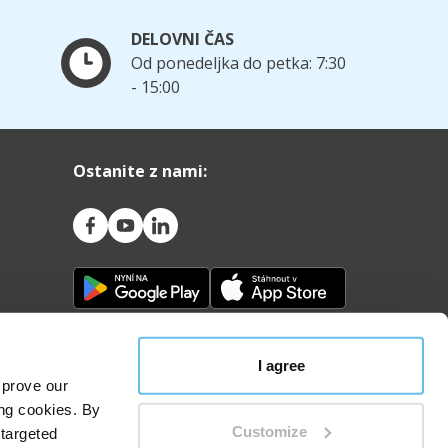
DELOVNI ČAS
Od ponedeljka do petka: 7:30
- 15:00
Ostanite z nami:
I agree
mprove our
ing cookies. By
Customize
 targeted