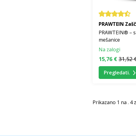
PRAWTEIN Zašč
PRAWTEIN® – su
mešanice
Na zalogi
15,76 €
31,52 
Pregledati.
Prikazano 1 na . 4 z