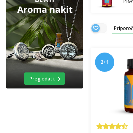
PRA
Priporo
2+1
Pregledati.