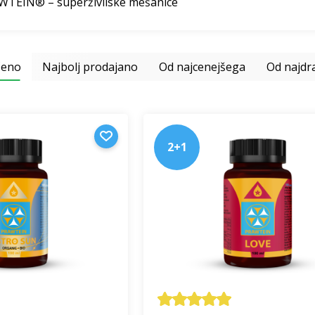
WTEIN® – superživilske mešanice
čeno
Najbolj prodajano
Od najcenejšega
Od najdr
2+1