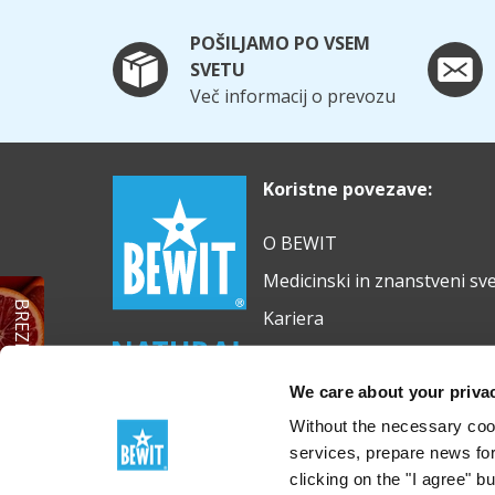
POŠILJAMO PO VSEM
SVETU
Več informacij o prevozu
Koristne povezave:
O BEWIT
Medicinski in znanstveni sv
BREZPLAČNO eterično olje
Kariera
Prevoz
We care about your priva
Without the necessary cook
services, prepare news for
clicking on the "I agree" b