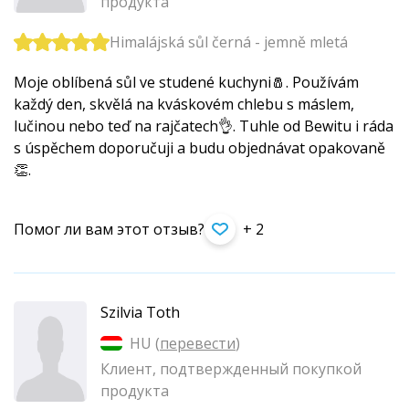
продукта
Himalájská sůl černá - jemně mletá
Moje oblíbená sůl ve studené kuchyni🧂. Používám
každý den, skvělá na kváskovém chlebu s máslem,
lučinou nebo teď na rajčatech👌. Tuhle od Bewitu i ráda
s úspěchem doporučuji a budu objednávat opakovaně
👏.
Помог ли вам этот отзыв?
+ 2
Szilvia Toth
HU (
перевести
)
Клиент, подтвержденный покупкой
продукта