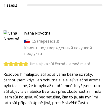
1 звезд
Ivana Novotná
CS (
перевести
)
Клиент, подтвержденный покупкой
продукта
Himalájská sůl černá - jemně mletá
Růžovou himalájsou sůl používáme běžně už roky,
černou jsem kdysi jen ochutnala, ale její vaječné aroma
bylo tak silné, že to bylo až nepříjemné. Když jsem tuto
sůl objevila v nabídce Bewitu, i přes zkušenost z minula
jsem sůl koupila. Vůbec netuším, čím to je, ale nyní mi
tato sůl připadá úplně jiná, prostě skvělá! Často