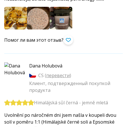
Помог ли вам этот отзыв?
Dana Holubová
CS (
перевести
)
Клиент, подтвержденный покупкой
продукта
Himalájská sůl černá - jemně mletá
Uvolnění po náročném dni jsem našla v koupeli dvou
solí v poměru 1:1 (Himálajské černé soli a Epsomské