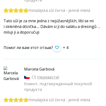
продукта
Himalájská sůl černá - jemně mletá
Tato sůl je za mne jedna z nejúžasnějších, líbí se mi
i skleněná dózička..... Dávám si ji do salátu a dresingů …
miluji ji a doporučuji
Помог ли вам этот отзыв?
+ 4
Marcela Garbová
CS (
перевести
)
Клиент, подтвержденный покупкой
продукта
Himalájská sůl černá - jemně mletá