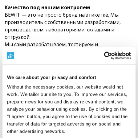
Качество под нашим контролем
BEWIT — это не просто бренд на этикетке. Мы
производитель с собственными разработками,
производством, лабораториями, складами и
отгрузкой.
Мы сами разрабатываем, тестируем и
контролируем продукцию от выбора сырья до
готового продукта. Качество для нас — это не
слоган. Это система, ответственность и ежедневная
работа.
We care about your privacy and comfort
Посмотрите, как мы работаем с качеством
Without the necessary cookies, our website would not
work. We tailor our site to you. To improve our services,
Оценка
prepare news for you and display relevant content, we
analyze your behavior using cookies. By clicking on the
Гималайская черная
"I agree" button, you agree to the use of cookies and the
transfer of data for targeted advertising on social and
соль - мелкий помол
other advertising networks.