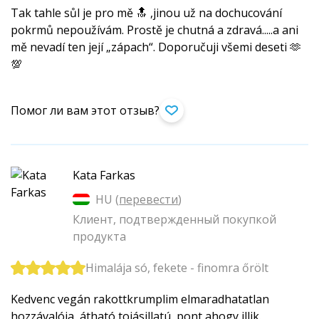
Tak tahle sůl je pro mě 🔝 ,jinou už na dochucování
pokrmů nepoužívám. Prostě je chutná a zdravá.....a ani
mě nevadí ten její „zápach“. Doporučuji všemi deseti 🫶
💯
Помог ли вам этот отзыв?
Kata Farkas
HU (
перевести
)
Клиент, подтвержденный покупкой
продукта
Himalája só, fekete - finomra őrölt
Kedvenc vegán rakottkrumplim elmaradhatatlan
hozzávalója, átható tojásillatú, pont ahogy illik.