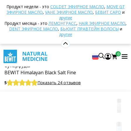
Домой
Интернет-магазин
Диетические
Продукт недели - это
COLDET ЭФИРНОЕ МАСЛО
,
MOVE GT
добавки
Продукты питания
Подсластители и
ЭФИРНОЕ МАСЛО
,
VAHE ЭФИРНОЕ МАСЛО
,
БЕВИТ САРО
и
ароматизаторы
Гималайские соли
другие
Продукт месяца - это
ЛЕМОНГРАСС
,
HAIR ЭФИРНОЕ МАСЛО
,
Гималайская черная соль - мелкий помол
DENT ЭФИРНОЕ МАСЛО
,
БЬЮИТ ПРАВТЕЙН ВОЛОСЫ
и
другие
Гималайская черная соль -
0
мелкий помол
Суперфуды
BEWIT Himalayan Black Salt Fine
5
Показать 24 отзывов