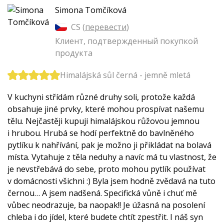
Simona Tomčíková
CS (
перевести
)
Клиент, подтвержденный покупкой
продукта
Himalájská sůl černá - jemně mletá
V kuchyni střídám různé druhy soli, protože každá
obsahuje jiné prvky, které mohou prospívat našemu
tělu. Nejčastěji kupuji himalájskou růžovou jemnou
i hrubou. Hrubá se hodí perfektně do bavlněného
pytlíku k nahřívání, pak je možno ji přikládat na bolavá
místa. Vytahuje z těla neduhy a navíc má tu vlastnost, že
je nevstřebává do sebe, proto mohou pytlík používat
v domácnosti všichni :) Byla jsem hodně zvědavá na tuto
černou… A jsem nadšená. Specifická vůně i chuť mě
vůbec neodrazuje, ba naopak!! Je úžasná na posolení
chleba i do jídel, které budete chtít zpestřit. I náš syn