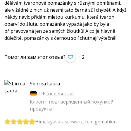
dělávám tvarohové pomazánky s různými obměnami,
ale v žádné z nich už nesmí tato černá sůl chybět! A když
někdy navíc přidám mletou kurkumu, která tvaroh
obarví do žluta, pomazánka vypadá jako by byla
připravovaná jen ze samých žloutků! A co je hlavně
důležité, pomazánky s černou solí chutnají výtečně!
Помог ли вам этот отзыв?
+ 2
Sbircea Laura
DE (
перевести
)
Клиент, подтвержденный покупкой
продукта
Himalayasalz schwarz, fein gemahlen