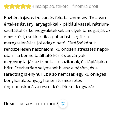
Himalája só, fekete - finomra őrölt
Enyhén tojásos íze van és fekete szemcsès. Tele van
értékes ásványi anyagokkal – például vassal, nátrium-
szulfáttal és kénvegyületekkel, amelyek támogatják az
emésztést, csökkentik a puffadást, segítik a
méregtelenítést. Jól adagolható. Fürdősóként is
rendszeresen használom, különösen stresszes napok
után – a benne található kén és ásványok
megnyugtatják az izmokat, ellazítanak, és táplálják a
bőrt. Érezhetően selymesebb lesz a bőröm, és a
fáradtság is enyhül. Ez a só nemcsak egy különleges
konyhai alapanyag, hanem természetes
öngondoskodás a testnek és léleknek egyaránt.
Помог ли вам этот отзыв?