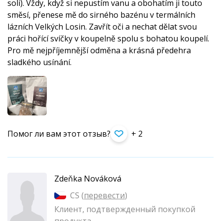
soli). Vždy, když si nepustím vanu a obohatím ji touto
směsí, přenese mě do sirného bazénu v termálních
lázních Velkých Losin. Zavřít oči a nechat dělat svou
práci hořící svíčky v koupelně spolu s bohatou koupelí.
Pro mě nejpříjemnější odměna a krásná předehra
sladkého usínání.
Помог ли вам этот отзыв?
+ 2
Zdeňka Nováková
CS (
перевести
)
Клиент, подтвержденный покупкой