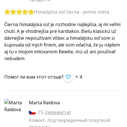
Himalájska soľ čierna - jemne mletá
Čierna himalájska soľ je rozhodne najlepšia, aj mi veľmi
chutí. A je vhodnejšia pre kardiakov. Bielu klasickú už
dávnejšie nepoužívam vôbec a himalájsku soľ som si
kupovala od iných firiem, ale som vďačná, že ju nájdem
aj tu v mojom milovanom Bewite, inú už ani používať
nebudem.
Помог ли вам этот отзыв?
+ 4
Marta Raidova
CS (
перевести
)
Клиент, подтвержденный покупкой