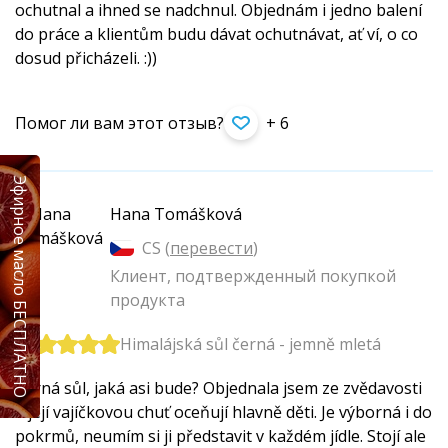
ochutnal a ihned se nadchnul. Objednám i jedno balení
do práce a klientům budu dávat ochutnávat, ať ví, o co
dosud přicházeli. :))
Помог ли вам этот отзыв?
+ 6
Эфирное масло БЕСПЛАТНО
Hana Tomášková
CS (
перевести
)
Клиент, подтвержденный покупкой
продукта
Himalájská sůl černá - jemně mletá
Černá sůl, jaká asi bude? Objednala jsem ze zvědavosti
a její vajíčkovou chuť oceňují hlavně děti. Je výborná i do
pokrmů, neumím si ji představit v každém jídle. Stojí ale