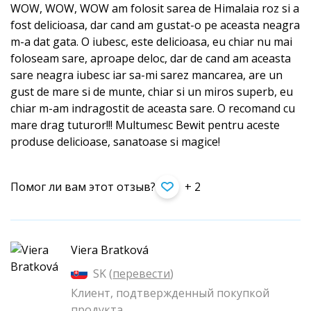
WOW, WOW, WOW am folosit sarea de Himalaia roz si a
fost delicioasa, dar cand am gustat-o pe aceasta neagra
m-a dat gata. O iubesc, este delicioasa, eu chiar nu mai
foloseam sare, aproape deloc, dar de cand am aceasta
sare neagra iubesc iar sa-mi sarez mancarea, are un
gust de mare si de munte, chiar si un miros superb, eu
chiar m-am indragostit de aceasta sare. O recomand cu
mare drag tuturor!!! Multumesc Bewit pentru aceste
produse delicioase, sanatoase si magice!
Помог ли вам этот отзыв?
+ 2
Viera Bratková
SK (
перевести
)
Клиент, подтвержденный покупкой
продукта