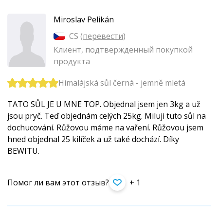
Miroslav Pelikán
CS (
перевести
)
Клиент, подтвержденный покупкой
продукта
Himalájská sůl černá - jemně mletá
TATO SŮL JE U MNE TOP. Objednal jsem jen 3kg a už
jsou pryč. Teď objednám celých 25kg. Miluji tuto sůl na
dochucování. Růžovou máme na vaření. Růžovou jsem
hned objednal 25 kilíček a už také dochází. Díky
BEWITU.
Помог ли вам этот отзыв?
+ 1