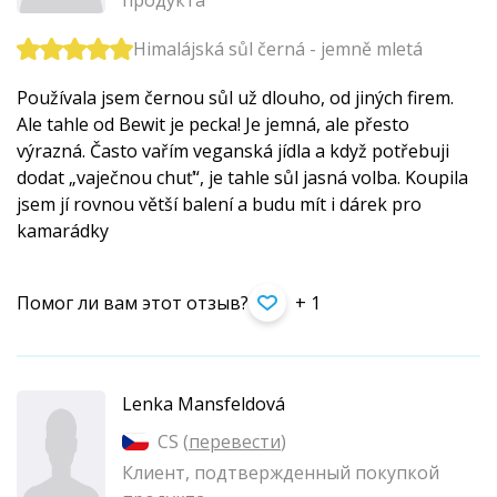
продукта
Himalájská sůl černá - jemně mletá
Používala jsem černou sůl už dlouho, od jiných firem.
Ale tahle od Bewit je pecka! Je jemná, ale přesto
výrazná. Často vařím veganská jídla a když potřebuji
dodat „vaječnou chuť“, je tahle sůl jasná volba. Koupila
jsem jí rovnou větší balení a budu mít i dárek pro
kamarádky
Помог ли вам этот отзыв?
+ 1
Lenka Mansfeldová
CS (
перевести
)
Клиент, подтвержденный покупкой