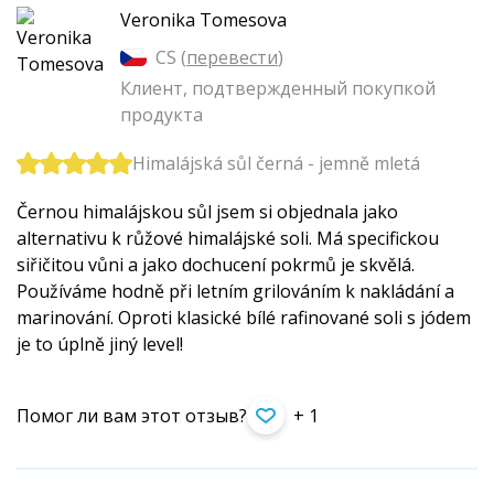
Veronika Tomesova
CS (
перевести
)
Клиент, подтвержденный покупкой
продукта
Himalájská sůl černá - jemně mletá
Černou himalájskou sůl jsem si objednala jako
alternativu k růžové himalájské soli. Má specifickou
siřičitou vůni a jako dochucení pokrmů je skvělá.
Používáme hodně při letním grilováním k nakládání a
marinování. Oproti klasické bílé rafinované soli s jódem
je to úplně jiný level!
Помог ли вам этот отзыв?
+ 1