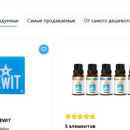
ндуемые
Самые продаваемые
От самого дешевог
BEWIT
5 элементов
вары