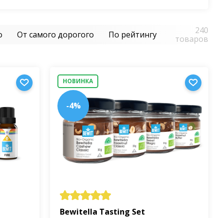
240
о
От самого дорогого
По рейтингу
товаров
НОВИНКА
-4%
Bewitella Tasting Set