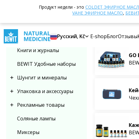
Домой
Интерне
Продукт недели - это
COLDET ЭФИРНОЕ МАС
Выбрать категорию
VAHE ЭФИРНОЕ МАСЛО
,
БЕВИ
Другие прод
Самые прода
Другие продукты
Pусский, Kč
E-shop
Блог
Отзывы
Книги и журналы
GO 
BEW
BEWIT Удобные наборы
Шунгит и минералы
Кей
Упаковка и аксессуары
Чех
Рекламные товары
Соляные лампы
Каж
Миксеры
BEW