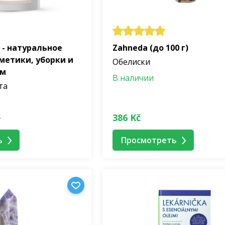
a - натуральное
Zahneda (до 100 г)
метики, уборки и
Обелиски
ом
В наличии
та
č
386 Kč
ь
Просмотреть