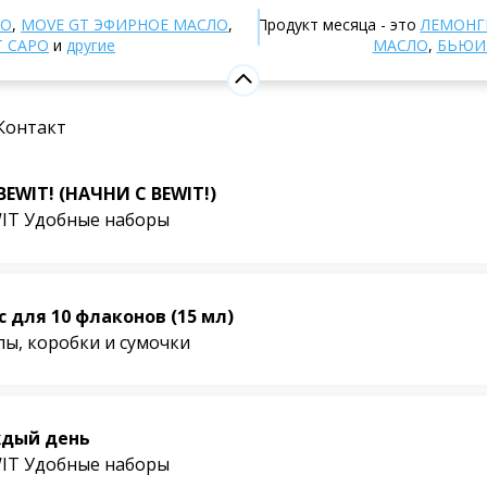
т-магазин
Другие продукты
ЛО
,
MOVE GT ЭФИРНОЕ МАСЛО
,
Продукт месяца - это
ЛЕМОНГ
Т САРО
и
другие
МАСЛО
,
БЬЮИ
укты
ваемые
Контакт
BEWIT! (НАЧНИ С BEWIT!)
IT Удобные наборы
с для 10 флаконов (15 мл)
лы, коробки и сумочки
дый день
IT Удобные наборы