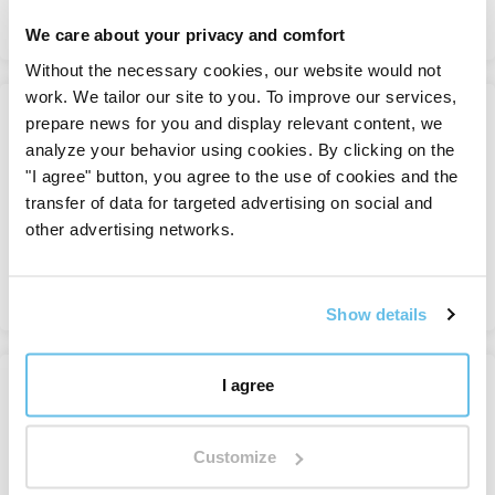
Просмотреть
We care about your privacy and comfort
Without the necessary cookies, our website would not
work. We tailor our site to you. To improve our services,
Соль чайная лампа Арома
prepare news for you and display relevant content, we
-35%
Пещера Форма
analyze your behavior using cookies. By clicking on the
"I agree" button, you agree to the use of cookies and the
Соляные лампы
transfer of data for targeted advertising on social and
В наличии
other advertising networks.
205 Kč
316 Kč
Просмотреть
Show details
I agree
Соляная аромалампа
-10%
Scentaholic
Соляные лампы
Customize
В наличии