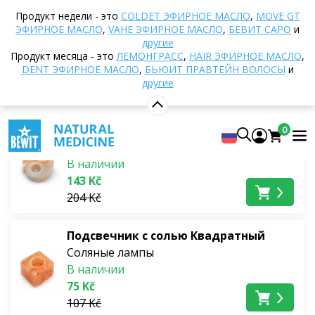
Домой
Интернет-магазин
Другие продукты
Продукт недели - это
COLDET ЭФИРНОЕ МАСЛО
,
MOVE GT
Соляные лампы
ЭФИРНОЕ МАСЛО
,
VAHE ЭФИРНОЕ МАСЛО
,
БЕВИТ САРО
и
другие
Соляные лампы
Продукт месяца - это
ЛЕМОНГРАСС
,
HAIR ЭФИРНОЕ МАСЛО
,
DENT ЭФИРНОЕ МАСЛО
,
БЬЮИТ ПРАВТЕЙН ВОЛОСЫ
и
другие
Самые продаваемые
Соляной подсвечник Инь Янь
0
Соляные лампы
В наличии
143 Kč
204 Kč
Подсвечник с солью Квадратный
Соляные лампы
В наличии
75 Kč
107 Kč