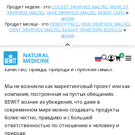
Домой
О BEWIT
Продукт недели - это
COLDET ЭФИРНОЕ МАСЛО
,
MOVE GT
ЭФИРНОЕ МАСЛО
,
VAHE ЭФИРНОЕ МАСЛО
,
БЕВИТ САРО
и
О BEWIT
другие
Продукт месяца - это
ЛЕМОНГРАСС
,
HAIR ЭФИРНОЕ МАСЛО
,
DENT ЭФИРНОЕ МАСЛО
,
БЬЮИТ ПРАВТЕЙН ВОЛОСЫ
и
BEWIT NATURAL MEDICINE
другие
BEWIT – это европейский бренд со штаб-квартирой
в Чешской Республике, который объединяет
0
единомышленников – людей, для которых важны
качество, правда, природа и глубокий смысл.
Мы не возникли как маркетинговый проект или как
компания, построенная на пустых обещаниях.
BEWIT возник из убеждения, что даже в
современном мире можно создавать продукты
более честно, правдиво и с большей
ответственностью по отношению к человеку и
природе.