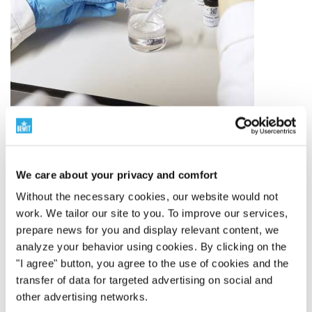
Собственные разработки и лаборатории
We care about your privacy and comfort
Without the necessary cookies, our website would not
Качество под нашим контролем
work. We tailor our site to you. To improve our services,
BEWIT — это не просто бренд на этикетке. Мы
prepare news for you and display relevant content, we
производитель с собственными разработками,
analyze your behavior using cookies. By clicking on the
производством, лабораториями, складами и
"I agree" button, you agree to the use of cookies and the
отгрузкой.
transfer of data for targeted advertising on social and
Мы сами разрабатываем, тестируем и
other advertising networks.
контролируем продукцию от выбора сырья до