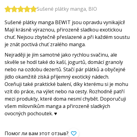
Sušené plátky manga, BIO
Sušené plátky manga BEWIT jsou opravdu vynikající!
Mají krásně výraznou, přirozeně sladkou exotickou
chuť. Nejsou zbytečně přeslazené a při každém soustu
je znát poctivá chuť zralého manga.
Nejraději je jím samotné jako rychlou svačinu, ale
skvěle se hodí také do kaší, jogurtů, domácí granoly
nebo na ozdobu dezertů. Stačí pár plátků a obyčejné
jídlo okamžitě získá příjemný exotický nádech.
Oceňuji také praktické balení, díky kterému si je mohu
vzít do práce, na výlet nebo na cesty. Rozhodně patří
mezi produkty, které doma nesmí chybět. Doporučuji
všem milovníkům manga a přirozeně sladkých
ovocných pochoutek. ♥
Помог ли вам этот отзыв?