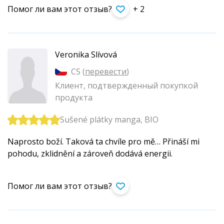
Помог ли вам этот отзыв?
+ 2
Veronika Slívová
CS (
перевести
)
Клиент, подтвержденный покупкой
продукта
Sušené plátky manga, BIO
Naprosto boží. Taková ta chvíle pro mě… Přináší mi
pohodu, zklidnění a zároveň dodává energii.
Помог ли вам этот отзыв?