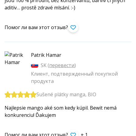
jsou 100 % přírodní, bez konzervantů, barviv či jiných
aditiv… prostě zdravé mlsání. :-)
Помог ли вам этот отзыв?
Patrik Hamar
SK (
перевести
)
Клиент, подтвержденный покупкой
продукта
Sušené plátky manga, BIO
Najlepsie mango aké som kedy kúpil. Bewit nemá
konkurenciu! Ďakujem
Помог ли вам этот отзыв?
+ 1