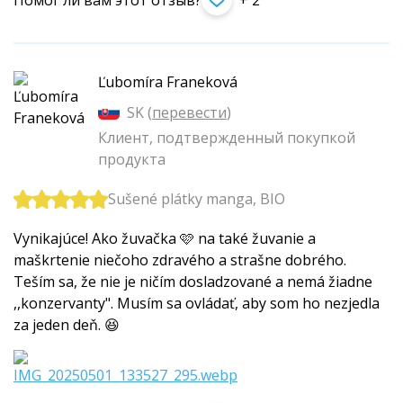
Помог ли вам этот отзыв?
+ 2
Ľubomíra Franeková
SK (
перевести
)
Клиент, подтвержденный покупкой
продукта
Sušené plátky manga, BIO
Vynikajúce! Ako žuvačka 🩷 na také žuvanie a
maškrtenie niečoho zdravého a strašne dobrého.
Teším sa, že nie je ničím dosladzované a nemá žiadne
,,konzervanty". Musím sa ovládať, aby som ho nezjedla
za jeden deň. 😆