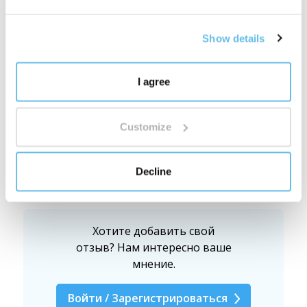
готового продукта. Качество для нас — это не
слоган. Это система, ответственность и ежедневная
Show details
работа.
Посмотрите, как мы работаем с качеством
I agree
Оценка
Customize
Сушеные ломтики
манго, BIO
Decline
Суперфуды
Хотите добавить свой
отзыв? Нам интересно ваше
мнение.
Войти / Зарегистрироваться