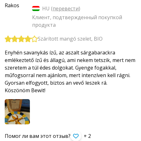
HU (
перевести
)
Клиент, подтвержденный покупкой
продукта
Szárított mangó szelet, BIO
Enyhén savanykás ízű, az aszalt sárgabarackra
emlékeztető ízű és állagú, ami nekem tetszik, mert nem
szeretem a túl édes dolgokat. Gyenge fogakkal,
műfogsorral nem ajánlom, mert intenzíven kell rágni.
Gyorsan elfogyott, biztos an vevő leszek rá.
Köszönöm Bewit!
Помог ли вам этот отзыв?
+ 2