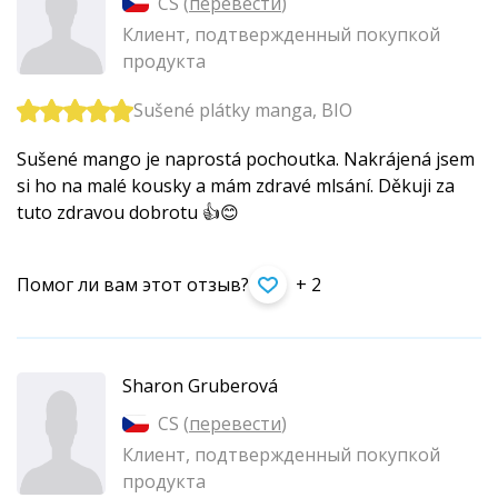
CS (
перевести
)
Клиент, подтвержденный покупкой
продукта
Sušené plátky manga, BIO
Sušené mango je naprostá pochoutka. Nakrájená jsem
si ho na malé kousky a mám zdravé mlsání. Děkuji za
tuto zdravou dobrotu 👍😊
Помог ли вам этот отзыв?
+ 2
Sharon Gruberová
CS (
перевести
)
Клиент, подтвержденный покупкой
продукта