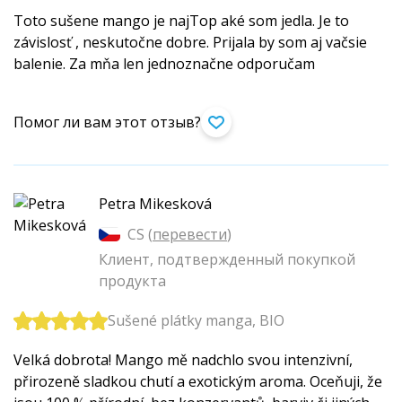
Toto sušene mango je najTop aké som jedla. Je to
závislosť , neskutočne dobre. Prijala by som aj vačsie
balenie. Za mňa len jednoznačne odporučam
Помог ли вам этот отзыв?
Petra Mikesková
CS (
перевести
)
Клиент, подтвержденный покупкой
продукта
Sušené plátky manga, BIO
Velká dobrota! Mango mě nadchlo svou intenzivní,
přirozeně sladkou chutí a exotickým aroma. Oceňuji, že