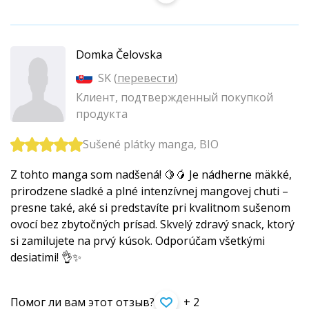
Domka Čelovska
SK (
перевести
)
Клиент, подтвержденный покупкой
продукта
Sušené plátky manga, BIO
Z tohto manga som nadšená! 🍋🥭 Je nádherne mäkké,
prirodzene sladké a plné intenzívnej mangovej chuti –
presne také, aké si predstavíte pri kvalitnom sušenom
ovocí bez zbytočných prísad. Skvelý zdravý snack, ktorý
si zamilujete na prvý kúsok. Odporúčam všetkými
desiatimi! 👌✨
Помог ли вам этот отзыв?
+ 2