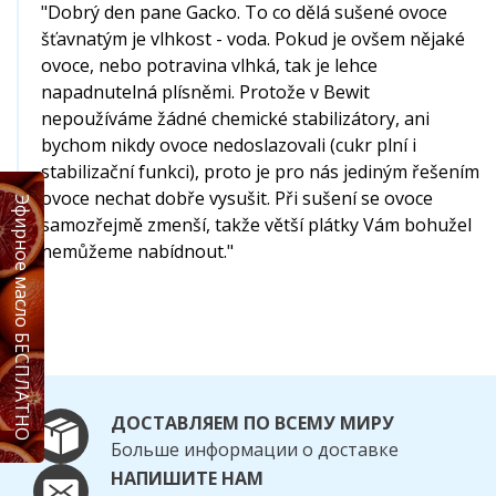
"Dobrý den pane Gacko. To co dělá sušené ovoce
šťavnatým je vlhkost - voda. Pokud je ovšem nějaké
ovoce, nebo potravina vlhká, tak je lehce
napadnutelná plísněmi. Protože v Bewit
nepoužíváme žádné chemické stabilizátory, ani
bychom nikdy ovoce nedoslazovali (cukr plní i
stabilizační funkci), proto je pro nás jediným řešením
ovoce nechat dobře vysušit. Při sušení se ovoce
Эфирное масло БЕСПЛАТНО
samozřejmě zmenší, takže větší plátky Vám bohužel
nemůžeme nabídnout."
ДОСТАВЛЯЕМ ПО ВСЕМУ МИРУ
Больше информации о доставке
НАПИШИТЕ НАМ