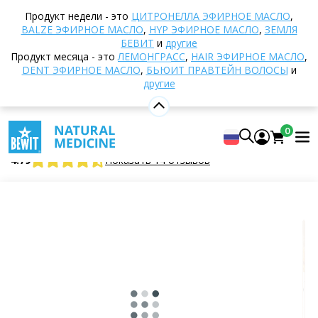
Домой
Интернет-магазин
Диетические
Продукт недели - это
ЦИТРОНЕЛЛА ЭФИРНОЕ МАСЛО
,
добавки
Суперпродукты
Сушёные фрукты
BALZE ЭФИРНОЕ МАСЛО
,
HYP ЭФИРНОЕ МАСЛО
,
ЗЕМЛЯ
Сушеные ломтики манго, BIO
БЕВИТ
и
другие
Продукт месяца - это
ЛЕМОНГРАСС
,
HAIR ЭФИРНОЕ МАСЛО
,
DENT ЭФИРНОЕ МАСЛО
,
БЬЮИТ ПРАВТЕЙН ВОЛОСЫ
и
другие
Сушеные ломтики манго, BIO
Суперфуды
0
BEWIT Dried Mango Slices, ORGANIC
4.79
Показать 14 отзывов