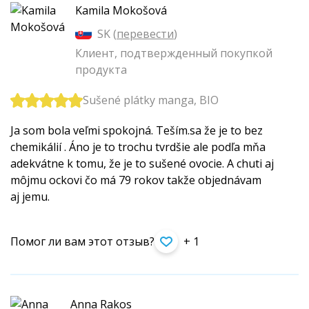
Kamila Mokošová
SK (
перевести
)
Клиент, подтвержденный покупкой
продукта
Sušené plátky manga, BIO
Ja som bola veľmi spokojná. Teším.sa že je to bez
chemikálií . Áno je to trochu tvrdšie ale podľa mňa
adekvátne k tomu, že je to sušené ovocie. A chuti aj
môjmu ockovi čo má 79 rokov takže objednávam
aj jemu.
Помог ли вам этот отзыв?
+ 1
Anna Rakos