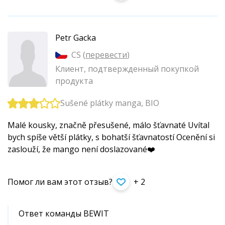
Petr Gacka
CS (
перевести
)
Клиент, подтвержденный покупкой
продукта
Sušené plátky manga, BIO
Malé kousky, značně přesušené, málo šťavnaté Uvítal
bych spíše větší plátky, s bohatší šťavnatostí Ocenění si
zaslouží, že mango není doslazované❤️
Помог ли вам этот отзыв?
+ 2
Ответ команды BEWIT