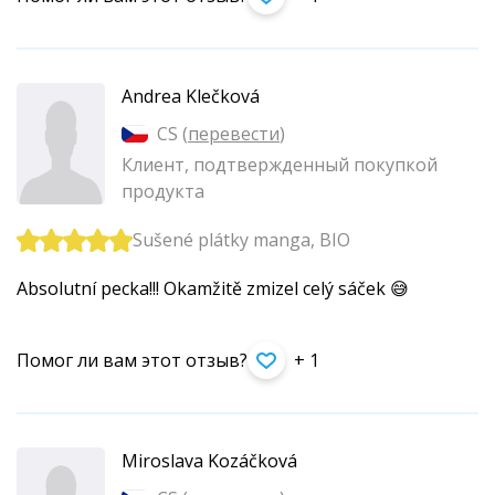
Andrea Klečková
CS (
перевести
)
Клиент, подтвержденный покупкой
продукта
Sušené plátky manga, BIO
Absolutní pecka!!! Okamžitě zmizel celý sáček 😅
Помог ли вам этот отзыв?
+ 1
Miroslava Kozáčková