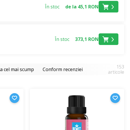
În stoc
de la 45,1 RON
În stoc
373,1 RON
153
la cel mai scump
Conform recenziei
articole