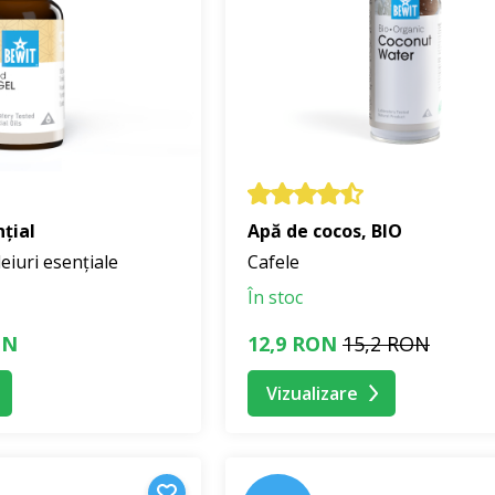
nțial
Apă de cocos, BIO
eiuri esențiale
Cafele
În stoc
ON
12,9 RON
15,2 RON
Vizualizare