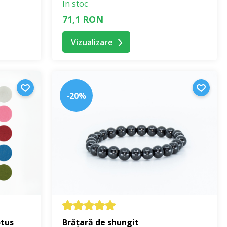
În stoc
71,1 RON
Vizualizare
-20%
otus
Brățară de shungit