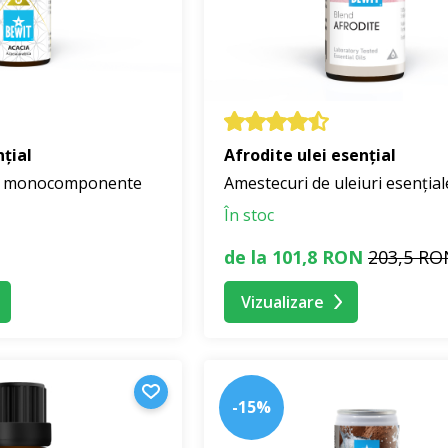
nțial
Afrodite ulei esențial
ale monocomponente
Amestecuri de uleiuri esențial
În stoc
de la 101,8 RON
203,5 RO
Vizualizare
-15%