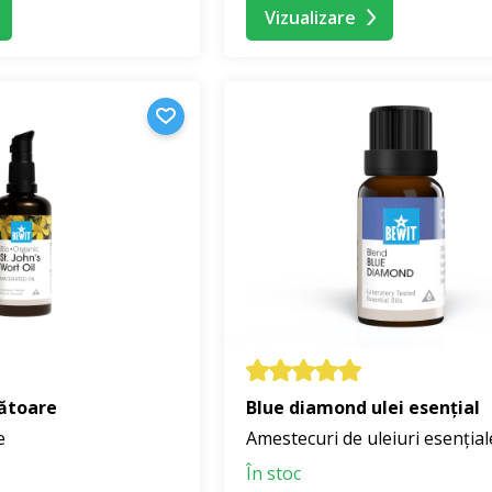
Vizualizare
nătoare
Blue diamond ulei esențial
e
Amestecuri de uleiuri esențial
În stoc