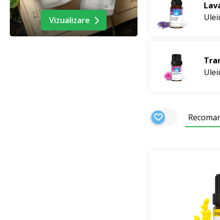
Lav
Ule
Vizualizare
Tran
Ule
Recoma