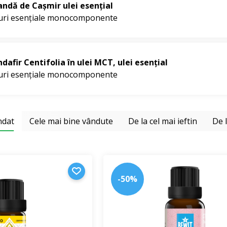
andă de Cașmir ulei esențial
iuri esențiale monocomponente
dafir Centifolia în ulei MCT, ulei esențial
iuri esențiale monocomponente
ndat
Cele mai bine vândute
De la cel mai ieftin
De 
-50%