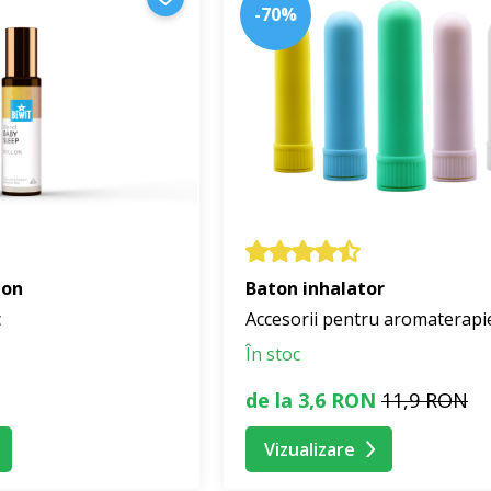
-70%
-on
Baton inhalator
c
Accesorii pentru aromaterapi
În stoc
de la 3,6 RON
11,9 RON
Vizualizare