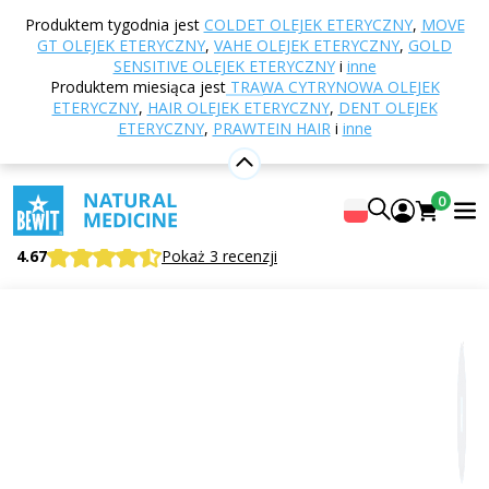
Strona główna
E-shop
Inne produkty
Etui,
Produktem tygodnia jest
COLDET OLEJEK ETERYCZNY
,
MOVE
pudełka i torebki
Etui okragle na 12 malych (2 ML)
GT OLEJEK ETERYCZNY
,
VAHE OLEJEK ETERYCZNY
,
GOLD
buteleczek
SENSITIVE OLEJEK ETERYCZNY
i
inne
Produktem miesiąca jest
TRAWA CYTRYNOWA OLEJEK
ETERYCZNY
,
HAIR OLEJEK ETERYCZNY
,
DENT OLEJEK
ETERYCZNY
,
PRAWTEIN HAIR
i
inne
Etui okragle na 12 malych (2 ML)
buteleczek
0
DLA ŁATWEGO TRANSPORTU
4.67
Pokaż 3 recenzji