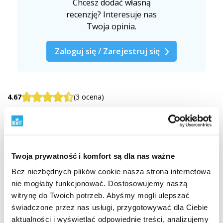
Chcesz dodać własną
recenzję? Interesuje nas
Twoja opinia.
Zaloguj się / Zarejestruj się
4.67
(3 ocena)
5 gwiazd
4 gwiazd
Twoja prywatność i komfort są dla nas ważne
3 gwiazd
Bez niezbędnych plików cookie nasza strona internetowa
2 gwiazd
nie mogłaby funkcjonować. Dostosowujemy naszą
witrynę do Twoich potrzeb. Abyśmy mogli ulepszać
1 gwiazd
świadczone przez nas usługi, przygotowywać dla Ciebie
aktualności i wyświetlać odpowiednie treści, analizujemy