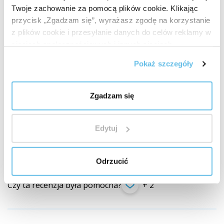
Twoje zachowanie za pomocą plików cookie. Klikając
przycisk „Zgadzam się”, wyrażasz zgodę na korzystanie
z plików cookie i przesyłanie danych do celów reklamy w
Petra Balcarová
sieciach społecznościowych i innych sieciach
reklamowych.
CS (
przetłumacz
)
Pokaż szczegóły
Klient zweryfikowany zakupem produktu
Kulaté pouzdro na 12 malých (2 ML)
Zgadzam się
lahviček
Velmi praktické pouzdro, které nezabere místo
Edytuj
v kabelce. Můžu mít tak své oblíbené EO pořád při sobě,
když jsem mimo domov.
Odrzucić
Czy ta recenzja była pomocna?
+ 2