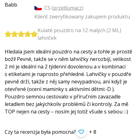
CS (
przetłumacz
)
Klient zweryfikowany zakupem produktu
Kulaté pouzdro na 12 malých (2 ML)
lahviček
Hledala jsem ideální pouzdro na cesty a tohle je prostě
boží! Pevné, takže se v něm lahvičky nerozbijí, velikost
2 ml je ideální na 2 týdenní dovolenou a v kombinaci
s etiketami je naprosto přehledné. Lahvičky v pouzdře
pevně drží, takže z něj samy nevypadnou, ani když je
otevřené (ocení maminky s aktivními dětmi:-D ).
Pouzdro semnou cestovalo v příručním zavazadle
letadlem bez jakýchkoliv problémů či kontroly. Za mě
TOP nejen na cesty – nosím jej totiž všude s sebou :-)
Czy ta recenzja była pomocna?
+ 8