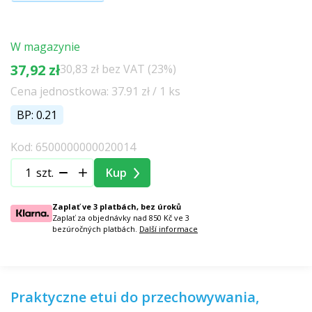
W magazynie
37,92 zł
30,83 zł bez VAT (23%)
Cena jednostkowa: 37.91 zł / 1 ks
BP: 0.21
Kod: 6500000000020014
szt.
Kup
Zaplať ve 3 platbách, bez úroků
Zaplať za objednávky nad 850 Kč ve 3
bezúročných platbách.
Další informace
Praktyczne etui do przechowywania,