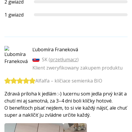
2 gwiazd
1 gwiazd
Ľubomíra Franeková
SK (
przetłumacz
)
Klient zweryfikowany zakupem produktu
Alfalfa – klíčiace semienka BIO
Zdravá príloha k jedlám :-) lucernu som jedla prvý krát a
chutí mi aj samotná, za 3–4 dni boli klíčky hotové.
O benefitoch písať nejdem, to si vie každý nájsť, ale chuť
super a naklíčiť ju zvládne určite každý.