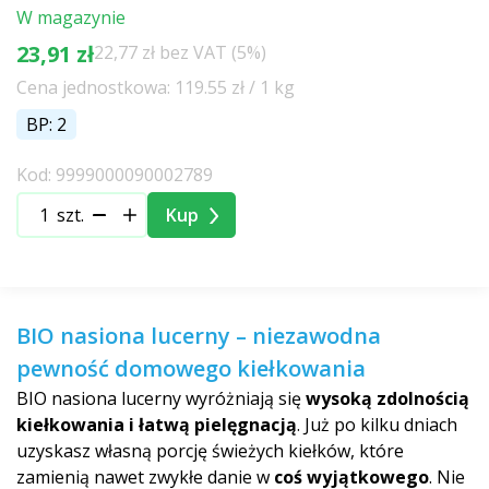
W magazynie
23,91 zł
22,77 zł bez VAT (5%)
Cena jednostkowa: 119.55 zł / 1 kg
BP: 2
Kod: 9999000090002789
szt.
Kup
BIO nasiona lucerny – niezawodna
pewność domowego kiełkowania
BIO nasiona lucerny wyróżniają się
wysoką zdolnością
kiełkowania i łatwą pielęgnacją
. Już po kilku dniach
uzyskasz własną porcję świeżych kiełków, które
zamienią nawet zwykłe danie w
coś wyjątkowego
. Nie