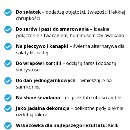
Do sałatek
– dodadzą objętości, świeżości i lekkiej
chrupkości
Do serów i past do smarowania
– idealne
połączenie z twarogiem, hummusem czy awokado
Na pieczywo i kanapki
– świetna alternatywa dla
sałaty liściastej
Do wrapów i tortilli
– odciążą farsz i dodadzą
soczystości
Do dań jednogarnkowych
– wmieszaj je na
sam koniec
Na słone śniadania
– do jajek lub tofu scramble
Jako jadalna dekoracja
– delikatne pędy pięknie
ozdobią talerz
Wskazówka dla najlepszego rezultatu:
Kiełki