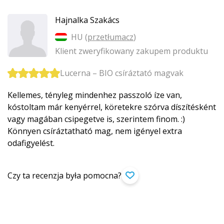
Hajnalka Szakács
HU (
przetłumacz
)
Klient zweryfikowany zakupem produktu
Lucerna – BIO csíráztató magvak
Kellemes, tényleg mindenhez passzoló íze van,
kóstoltam már kenyérrel, köretekre szórva díszítésként
vagy magában csipegetve is, szerintem finom. :)
Könnyen csíráztatható mag, nem igényel extra
odafigyelést.
Czy ta recenzja była pomocna?