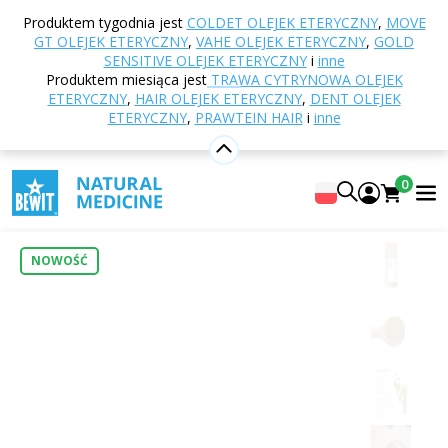
Strona główna
E-shop
Odżywianie i suplementy
Produktem tygodnia jest
COLDET OLEJEK ETERYCZNY
,
MOVE
diety
Superfoods
Nasiona i akcesoria do
GT OLEJEK ETERYCZNY
,
VAHE OLEJEK ETERYCZNY
,
GOLD
kiełkowania
Alfalfa - nasiona na kiełki BIO
SENSITIVE OLEJEK ETERYCZNY
i
inne
Produktem miesiąca jest
TRAWA CYTRYNOWA OLEJEK
ETERYCZNY
,
HAIR OLEJEK ETERYCZNY
,
DENT OLEJEK
ETERYCZNY
,
PRAWTEIN HAIR
i
inne
Alfalfa - nasiona na kiełki BIO
ORGANIC Alfalfa - sprouting seeds
0
5
Pokaż 2 recenzji
NOWOŚĆ