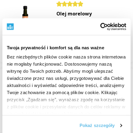
Olej morelowy
Oleje roślinne
Niedostępne
od 43,97 zł
Twoja prywatność i komfort są dla nas ważne
Przeglądaj
Bez niezbędnych plików cookie nasza strona internetowa
nie mogłaby funkcjonować. Dostosowujemy naszą
witrynę do Twoich potrzeb. Abyśmy mogli ulepszać
świadczone przez nas usługi, przygotowywać dla Ciebie
Olej morelowy, BIO
aktualności i wyświetlać odpowiednie treści, analizujemy
Oleje roślinne
Twoje zachowanie za pomocą plików cookie. Klikając
przycisk „Zgadzam się”, wyrażasz zgodę na korzystanie
W magazynie
z plików cookie i przesyłanie danych do celów reklamy w
65,31 zł
sieciach społecznościowych i innych sieciach
reklamowych.
Przeglądaj
Pokaż szczegóły