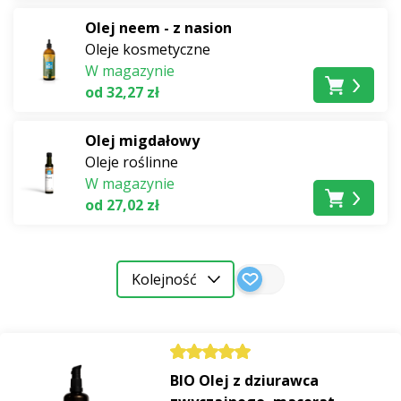
niezbędne kwasy tłuszczowe, witaminy rozpuszczalne w
Olej neem - z nasion
tłuszczach i wiele substancji bioaktywnych. Niektóre z
Oleje kosmetyczne
nich są nawet certyfikowane jako suplementy diety.
W magazynie
od 32,27 zł
Oferujemy oleje roślinne
najwyższej możliwej
jakości
. Najbardziej wrażliwe oleje, takie jak
olej lniany
,
Olej migdałowy
tłoczymy sami
przy użyciu najdelikatniejszych metod.
Oleje roślinne
W magazynie
od 27,02 zł
Kolejność
BIO Olej z dziurawca