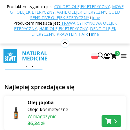
Strona główna
E-shop
Odżywianie i suplementy
Produktem tygodnia jest
COLDET OLEJEK ETERYCZNY
,
MOVE
diety
Oleje roślinne
GT OLEJEK ETERYCZNY
,
VAHE OLEJEK ETERYCZNY
,
GOLD
SENSITIVE OLEJEK ETERYCZNY
i
inne
Oleje roślinne
Produktem miesiąca jest
TRAWA CYTRYNOWA OLEJEK
ETERYCZNY
,
HAIR OLEJEK ETERYCZNY
,
DENT OLEJEK
ETERYCZNY
,
PRAWTEIN HAIR
i
inne
Płynne złoto dla ciała, skóry i włosów
. Zapoznaj się z
naszą gamą olejów roślinnych i wybierz te, które
najlepiej wspomogą
Twoje ciało, skórę lub włosy.
0
Pokaż więcej
W kuchni
docenisz je zwłaszcza podczas gotowania,
pieczenia, smażenia i jako pyszny dodatek do sałatek.
Z
kosmetycznego
punktu widzenia stanowią one
Najlepiej sprzedające się
doskonałą bazę dla serum do ciała i olejków lub jako
olej nośny do
mieszanek z olejkami eterycznymi
.
Olej jojoba
Oleje kosmetyczne
Oprócz
zdolności do przenoszenia obciążeń
, są one
W magazynie
doskonałym wsparciem samym w
sobie ze względu
36,34 zł
na swój naturalny skład
.
Zawierają korzystne