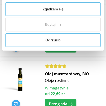
Zgadzam się
Olej moringa
Oleje kosmetyczne
Edytuj
W magazynie
od 38,64 zł
Odrzucić
Przeglądaj
Olej musztardowy, BIO
Oleje roślinne
W magazynie
od 22,69 zł
Przeglądaj