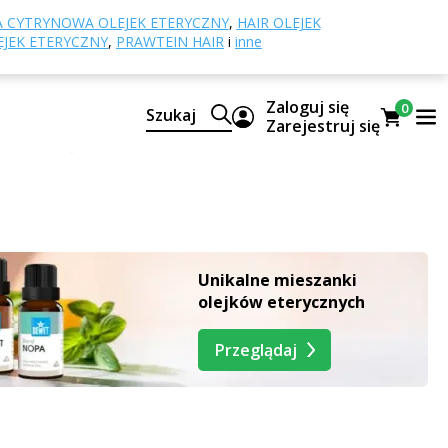
 CYTRYNOWA OLEJEK ETERYCZNY
,
HAIR OLEJEK
EJEK ETERYCZNY
,
PRAWTEIN HAIR
i
inne
łownie zachwycą Cię swoim wspaniałym aromatem.
Zaloguj się
0
Szukaj
Zarejestruj się
ucia i harmonii
 z kwiatów, liści, korzeni lub innych części roślin.
. W jednej kropli skupiają
moc jednego kilograma ziół
,
Unikalne mieszanki
olejków eterycznych
rzynoszą
natychmiastową pomoc
.
Przeglądaj
eteryczne, olejki do skóry, olejki eteryczne odstraszające
ich naturalny aromat.