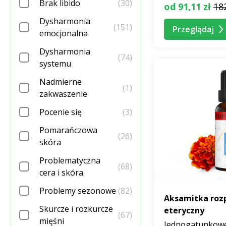
Brak libido
(30)
od 91,11 zł
182
zastosowanie w co
Dysharmonia
(151)
Przeglądaj
emocjonalna
Najczęściej
Dysharmonia
(74)
Jakie są naj
systemu
Do najpopularni
Nadmierne
uspokajających i
(1)
zakwaszenie
stymulujące umys
Pocenie się
(3)
Jak prawidło
Dyfuzor
jest bar
Pomarańczowa
(26)
olejku eteryczne
skóra
zasadzie przeksz
Problematyczna
W odróżnieniu d
(68)
cera i skóra
zostaje zachowa
Jaki jest na
Problemy sezonowe
(82)
Aksamitka rozp
Zawsze
dokładn
Skurcze i rozkurcze
eteryczny
na etykietach p
(67)
mięśni
Jednogatunkowe 