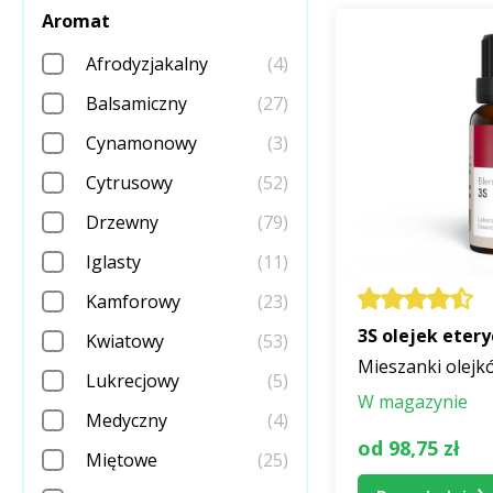
Najwyższa możl
Aromat
Czystość i dokład
Afrodyzjakalny
(4)
Balsamiczny
(27)
Chromatografi
Cynamonowy
(3)
Spektrometrem
analizę poszcze
Cytrusowy
(52)
Modulatorem c
Drzewny
(79)
temu modulatoro
Iglasty
(11)
w stanie nam po
Analizę jakości
Kamforowy
(23)
eterycznego Pal
3S olejek eter
Kwiatowy
(53)
Mieszanki olejk
Olejki zapachowe
Lukrecjowy
(5)
W magazynie
Recenzje i doświa
Medyczny
(4)
temat olejków eter
od 98,75 zł
Miętowe
(25)