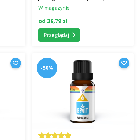
W magazynie
materapeutyczne.
sować się do
zalecanego dawkowania
wskazanego na
od 36,79 zł
Przeglądaj
je dokładną ilość olejku eterycznego.
zklanych pojemnikach i nie jest w żaden sposób
-50%
 olejku eterycznego. Zróżnicowany poziom jest
e jest w żaden sposób związany z zawartością.
a przykład krzywizny dna lub szerokości szyjki.
ją zgodnie ze standardami farmaceutycznymi.