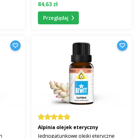
84,63 zł
Przeglądaj
ych?
eży olejek lawendowy, znany ze swoich właściwości
rny ze względu na swoje działanie odświeżające i
usowy.
zystą wodą i dodaj 3-5 kropli naszego pojedynczego
uzor zgodnie z instrukcją i włącz go. Działają one na
olejki eteryczne dzięki zimnej parze. W ten sposób
e znajdziesz również
dyfuzory bez wody
.
nałożeniem na skórę. Proporcje rozcieńczenia podane są
Alpinia olejek eteryczny
h
Jednogatunkowe olejki eteryczne