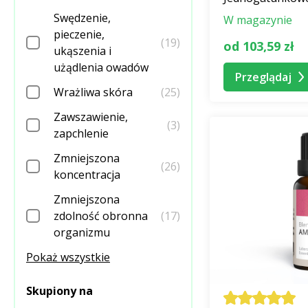
Czy olejek e
Swędzenie,
Jakość CTEO® o
W magazynie
pieczenie,
Zawsze jednak n
(19)
od 103,59 zł
ukąszenia i
etykietach każd
użądlenia owadów
Przeglądaj
Dzięki farmaceut
Wrażliwa skóra
(25)
Zróżnicowany poz
Zawszawienie,
związany z zawar
(3)
zapchlenie
Zmniejszona
Dzięki precyzyjn
(26)
koncentracja
naturalną konsekw
Zmniejszona
zdolność obronna
(17)
Różnica w poziomi
organizmu
Jednak ilość olej
Pokaż wszystkie
Skupiony na