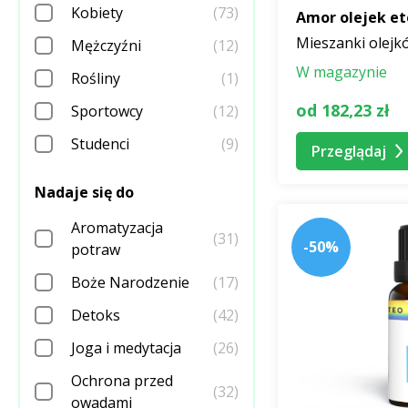
Kobiety
(73)
Amor olejek et
Mieszanki olejk
Mężczyźni
(12)
W magazynie
Rośliny
(1)
od 182,23 zł
Sportowcy
(12)
Studenci
(9)
Przeglądaj
Nadaje się do
Aromatyzacja
(31)
-50%
potraw
Boże Narodzenie
(17)
Detoks
(42)
Joga i medytacja
(26)
Ochrona przed
(32)
owadami