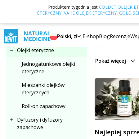
Strona główna
E
Produktem tygodnia jest
COLDET OLEJEK E
Wybierz kategorię
ETERYCZNY
,
VAHE OLEJEK ETERYCZNY
,
GOLD SEN
Olejki eteryc
Odkryj niezwykłe
s
Olejki eteryczne
Polski, zł
E-shop
Blog
Recenzje
Wsp
Olejki etery
Olejki eteryczne
Pokaż więcej
Są to silnie skonc
Jednogatunkowe olejki
eteryczne
Ich działanie jest 
Mieszanki olejków
a czasem znacznie 
eterycznych
Odpowiednio dobra
Roll-on zapachowy
Dyfuzory i dyfuzory
W naszej ofercie 
zapachowe
owady, naturalne a
Najlepiej sprz