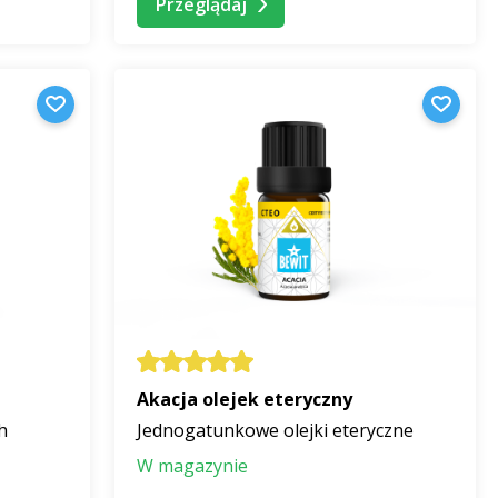
Przeglądaj
tać jako składnik
mieszanek do masażu
lub
ia
olejków do kąpieli i mieszanek do sauny,
domowych
ej ofercie znajdziesz również olejki eteryczne do prania
e właściwości i działanie. Wśród najbardziej ulubionych
nda
,
Mięta pieprzna
,
Geranium
,
Cedr
więcej
Akacja olejek eteryczny
h
Jednogatunkowe olejki eteryczne
W magazynie
chach
. Obudź w sobie kreatywność i odkryj ich szerokie