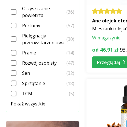
Oczyszczanie
(36)
powietrza
Ane olejek ete
Perfumy
(57)
Mieszanki olejk
Pielęgnacja
W magazynie
(30)
przeciwstarzeniowa
od 46,91 zł
93,
Pranie
(14)
Przeglądaj
Rozwój osobisty
(47)
Sen
(32)
Sprzątanie
(18)
TCM
(5)
Pokaż wszystkie