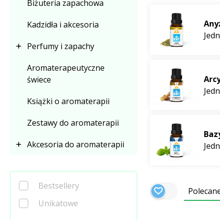
Biżuteria zapachowa
Olejki eteryczn
Any
Kadzidła i akcesoria
Ludzie stosują arom
Jedn
stanowić podstawę
Perfumy i zapachy
mamy książkę
Olej
Aromaterapeutyczne
Arcy
świece
8 powodów, dla
Jedn
Książki o aromaterapii
Posiadamy naj
Własne recep
Zestawy do aromaterapii
Szanujemy za
Bazy
CTEO® – Certy
Akcesoria do aromaterapii
Jedn
Produkujemy o
Korzystamy z 
Bestsellery
Posiadamy wł
Polecan
Obecnie posia
Unikatowe