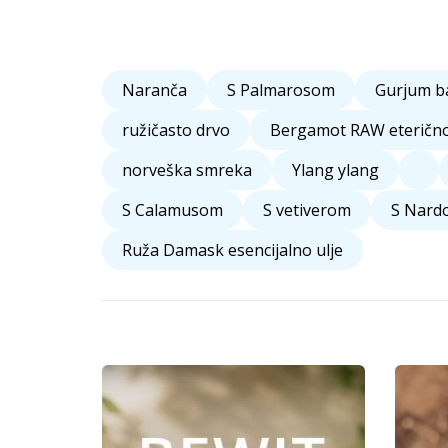
Naranča
S Palmarosom
Gurjum b
ružičasto drvo
Bergamot RAW eterično
norveška smreka
Ylang ylang
S Calamusom
S vetiverom
S Nard
Ruža Damask esencijalno ulje