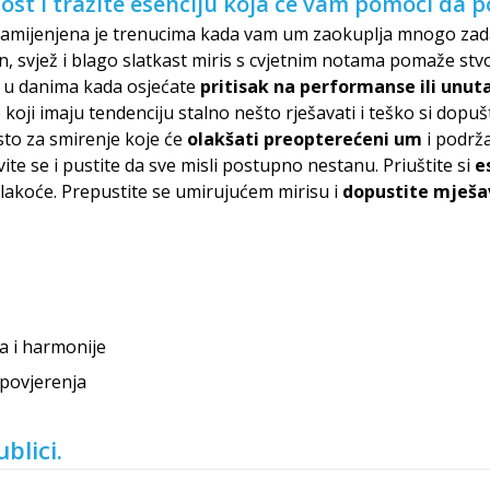
ost i tražite esenciju koja će vam pomoći da p
amijenjena je trenucima kada vam um zaokuplja mnogo zadatak
n, svjež i blago slatkast miris s cvjetnim notama pomaže stvo
ti u danima kada osjećate
pritisak na performanse ili unut
 koji imaju tendenciju stalno nešto rješavati i teško si dopu
sto za smirenje koje će
olakšati preopterećeni um
i podrža
vite se i pustite da sve misli postupno nestanu. Priuštite si
e
u lakoće. Prepustite se umirujućem mirisu i
dopustite mješav
a i harmonije
 povjerenja
blici.