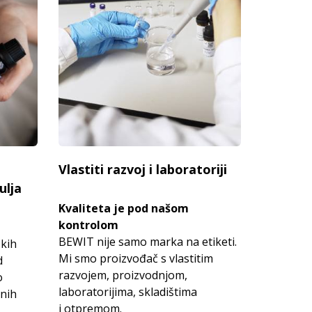
Vlastiti razvoj i laboratoriji
ulja
Kvaliteta je pod našom
kontrolom
BEWIT nije samo marka na etiketi.
skih
Mi smo proizvođač s vlastitim
d
razvojem, proizvodnjom,
o
laboratorijima, skladištima
anih
i otpremom.