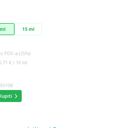
 ml
15 ml
ez PDV-a (25%)
5.71 € / 10 ml
050108
Kupiti