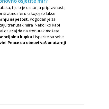
onovno osjetite mir?
a, tijelo je u stanju pripravnosti,
riti atmosferu u kojoj se lakše
arnju napetost.
Pogodan je za
štaju trenutak mira. Nekoliko kapi
ti osjećaj da na trenutak možete
sencijalnu kupku
i isperite sa sebe
ini Peace da obnovi vaš unutarnji