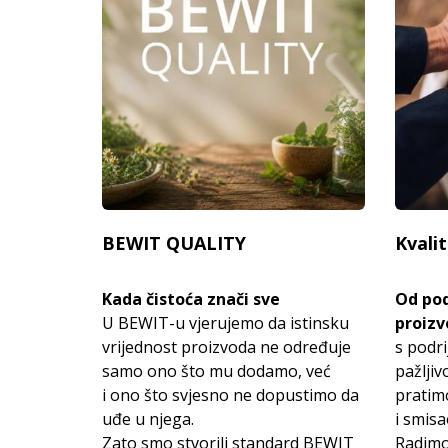
BEWIT QUALITY
Kvali
Kada čistoća znači sve
Od pod
U BEWIT-u vjerujemo da istinsku
proizv
vrijednost proizvoda ne određuje
s podri
samo ono što mu dodamo, već
pažljiv
i ono što svjesno ne dopustimo da
pratimo
uđe u njega.
i smis
Zato smo stvorili standard BEWIT
Radimo