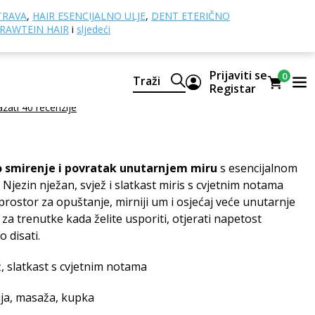
nih ulja
Peace esencijalno ulje
TRAVA
,
HAIR ESENCIJALNO ULJE
,
DENT ETERIČNO
RAWTEIN HAIR
i
sljedeći
ncijalno ulje
Prijaviti se
0
Traži
šavina CTEO® esencijalnih ulja
Registar
azati 40 recenzije
 smirenje i povratak unutarnjem miru
s esencijalnom
Njezin nježan, svjež i slatkast miris s cvjetnim notama
prostor za opuštanje, mirniji um i osjećaj veće unutarnje
 za trenutke kada želite usporiti, otjerati napetost
 disati.
ž, slatkast s cvjetnim notama
ija, masaža, kupka