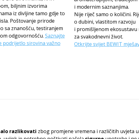
om, biljnim izvorima
i modernim saznanjima.
inama iz divljine tamo gdje to
Nije riječ samo o količini. Rij
sla. Poštovanje prirode
o dubini, vlastitom razvoju
o sa znanošću, testiranjem
i promišljenom ekosustavu 
titom odgovornošću.
Saznajte
za svakodnevni život.
e podrijetlo sirovina važno
Otkrijte svijet BEWIT mješa
alo razlikovati
zbog promjene vremena i različitih uvjeta
 uvijek je potrebno poštivati načela
sigurne
upotrebe i ne 