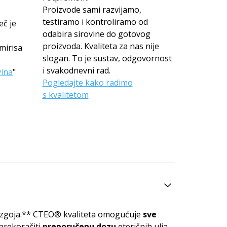
Proizvode sami razvijamo,
testiramo i kontroliramo od
eč je
odabira sirovine do gotovog
proizvoda. Kvaliteta za nas nije
mirisa
slogan. To je sustav, odgovornost
i svakodnevni rad.
vina
"
Pogledajte kako radimo
s kvalitetom
 uzgoja.** CTEO® kvaliteta omogućuje
sve
prekoračiti
preporučenu dozu
eteričnih ulja.