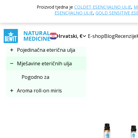
Doma
Online tr
Proizvod tjedna je
COLDET ESENCIJALNO ULJE
,
M
Izaberi kategoriju
ESENCIJALNO ULJE
,
GOLD SENSITIVE ES
Mješavine eteričnih ulja
Hrvatski, €
E-shop
Blog
Recenzije
Pojedinačna eterična ulja
Mješavine eteričnih ulja
Pogodno za
Aroma roll-on miris