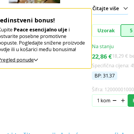
Čitajte više
Jedinstveni bonus!
Kupite
Peace esencijalno ulje
i
Uzorak
5
ostvarite posebne promotivne
popuste. Pogledajte snižene proizvode
Na stanju
ovdje ili u košarici među bonusima!
22,86 €
18,29 € b
Pregled ponude
Specifična cijena: 4
BP: 31.37
Šifra: 1200000100
kom