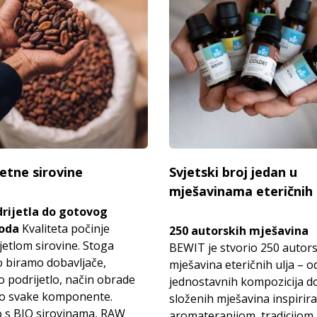
tetne sirovine
Svjetski broj jedan u
mješavinama eteričnih 
rijetla do gotovog
oda
Kvaliteta počinje
250 autorskih mješavina
jetlom sirovine. Stoga
BEWIT je stvorio 250 autor
o biramo dobavljače,
mješavina eteričnih ulja – o
 podrijetlo, način obrade
jednostavnih kompozicija d
ao svake komponente.
složenih mješavina inspirir
 s BIO sirovinama, RAW
aromaterapijom, tradicijom