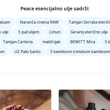
Peace esencijalno ulje sadrži:
alzam
Naranča crvena RAW
Tamjan Serrata eteričn
 ulje
S pačulijem
Limun
Geranij eterično ulje
Tamjan Carteria
matičnjak
BEWITT Mira
S 
om
UZ Palo Santo
S kamilicom (rimskom kamilicom