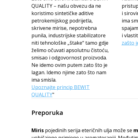
QUALITY – našu obvezu da ne
pristup
koristimo sintetičke aditive
i sirov
petrokemijskog podrijetla,
ima smi
skrivene mirise, nepotrebna
spajam
punila, industrijske stabilizatore
i vlas
niti tehnološke „štake“ tamo gdje
zašto j
želimo očuvati apsolutnu čistoću,
smisao i odgovornost proizvoda.
Ne idemo ovim putem zato što je
lagan. Idemo njime zato što nam
ima smisla.
Upoznajte princip BEWIT
QUALITY
"
Preporuka
Miris
pojedinih serija eteričnih ulja može se
m
uobičajene primjene u aromaterapiji. Međutim,