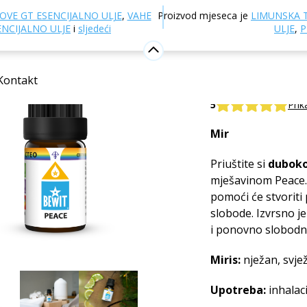
govina
Aromaterapija
Eterična ulja
Mješavine eterič
OVE GT ESENCIJALNO ULJE
,
VAHE
Proizvod mjeseca je
LIMUNSKA 
ENCIJALNO ULJE
i
sljedeći
ULJE
,
P
Peace ese
Kontakt
100% prirodna mje
5
Prik
Mir
Priuštite si
duboko
mješavinom Peace. 
pomoći će stvoriti 
slobode. Izvrsno je
i ponovno slobodno
Miris:
nježan, svje
Upotreba:
inhalac