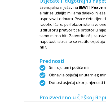
Osjećate li dugotrajnu napet
Esencijalna mješavina
BEWIT Peace
n
a mir se udaljio miljama daleko. Nježa
usporava i odmara. Peace ćete cijeni
radoholičare, perfekcioniste i sve one
u difuzoru pretvorit će prostor u mje
samo mirno biti. Zatvorite oči, zausta
napetost i stres te se vratite osjećaj
mir
.
Prednosti
Smiruje um i potiče mir
Obnavlja osjećaj unutarnjeg mir
Donosi osjećaj ukorijenjenosti i
Proizvedeno u Češkoj Repu