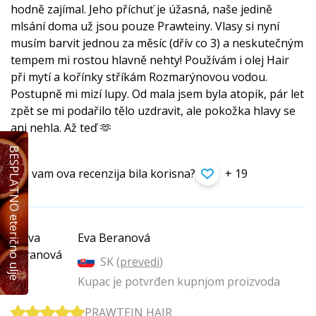
hodně zajímal. Jeho příchuť je úžasná, naše jedině
mlsání doma už jsou pouze Prawteiny. Vlasy si nyní
musím barvit jednou za měsíc (dřív co 3) a neskutečným
tempem mi rostou hlavně nehty! Používám i olej Hair
při mytí a kořínky stříkám Rozmarýnovou vodou.
Postupně mi mizí lupy. Od mala jsem byla atopik, pár let
zpět se mi podařilo tělo uzdravit, ale pokožka hlavy se
ani nehla. Až teď 🫶
BESPLATNO eterično ulje
Je li vam ova recenzija bila korisna?
+ 19
Eva Beranová
SK (
prevedi
)
Kupac je potvrđen kupnjom proizvoda
PRAWTEIN HAIR