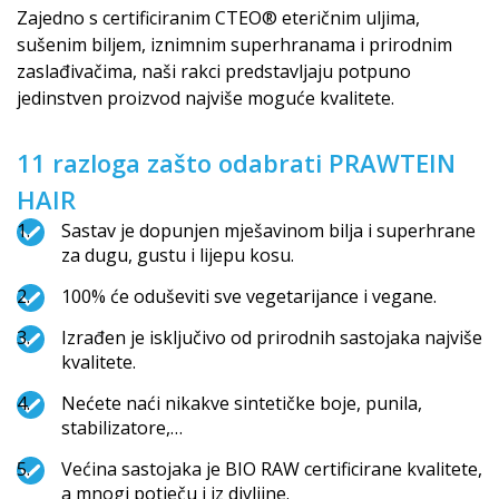
Zajedno s certificiranim CTEO® eteričnim uljima,
sušenim biljem, iznimnim superhranama i prirodnim
zaslađivačima, naši rakci predstavljaju potpuno
jedinstven proizvod najviše moguće kvalitete.
11 razloga zašto odabrati PRAWTEIN
HAIR
Sastav je dopunjen mješavinom bilja i superhrane
za dugu, gustu i lijepu kosu.
100% će oduševiti sve vegetarijance i vegane.
Izrađen je isključivo od prirodnih sastojaka najviše
kvalitete.
Nećete naći nikakve sintetičke boje, punila,
stabilizatore,…
Većina sastojaka je BIO RAW certificirane kvalitete,
a mnogi potječu i iz divljine.