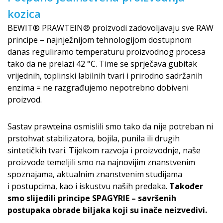
kozica
BEWIT® PRAWTEIN® proizvodi zadovoljavaju sve RAW
principe – najnježnijom tehnologijom dostupnom
danas reguliramo temperaturu proizvodnog procesa
tako da ne prelazi 42 °C. Time se sprječava gubitak
vrijednih, toplinski labilnih tvari i prirodno sadržanih
enzima = ne razgrađujemo nepotrebno dobiveni
proizvod.
Sastav prawteina osmislili smo tako da nije potreban ni
prstohvat stabilizatora, bojila, punila ili drugih
sintetičkih tvari. Tijekom razvoja i proizvodnje, naše
proizvode temeljili smo na najnovijim znanstvenim
spoznajama, aktualnim znanstvenim studijama
i postupcima, kao i iskustvu naših predaka.
Također
smo slijedili principe SPAGYRIE – savršenih
postupaka obrade biljaka koji su inače neizvedivi.