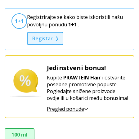
žensku
harmoniju
Registrirajte se kako biste iskoristili našu
i
1+1
povoljnu ponudu
1+1
.
blagostanje
Registar
Jedinstveni bonus!
Kupite
PRAWTEIN Hair
i ostvarite
posebne promotivne popuste.
Pogledajte snižene proizvode
ovdje ili u košarici među bonusima!
Pregled ponude
100 ml