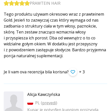
PRAWTEIN HAIR
Tego produktu używam okresowo wraz z prawteinem
Gold. Jesień to zazwyczaj czas który wymaga od nas
zadbania o struktury ciała w tym włosy, paznokcie,
skórę. Ten zestaw znacząco wzmacnia włosy
i przyspiesza ich porost. Dba od wewnątrz o to co
widzialne gołym okiem. W dodatku jest przepyszny
i z powodzeniem zastępuje słodycze. Bardzo przyjemna
porcja naturalnej suplementacji.
Je li vam ova recenzija bila korisna?
+ 3
Alicja Kawczyńska
PL (
prevedi
)
Kupac je potvrđen kupnjom proizvoda