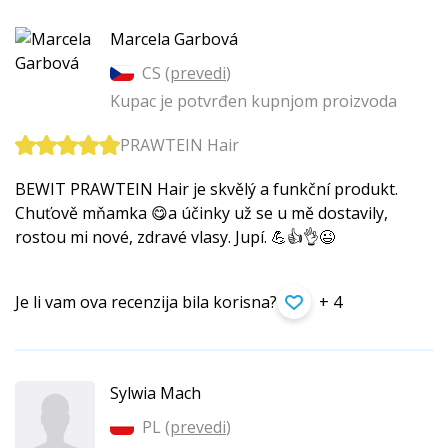
Marcela Garbová
CS (
prevedi
)
Kupac je potvrđen kupnjom proizvoda
PRAWTEIN Hair
BEWIT PRAWTEIN Hair je skvělý a funkční produkt.
Chuťově mňamka 😋a účinky už se u mě dostavily,
rostou mi nové, zdravé vlasy. Jupí. 💪👍👌😉
Je li vam ova recenzija bila korisna?
+ 4
Sylwia Mach
PL (
prevedi
)