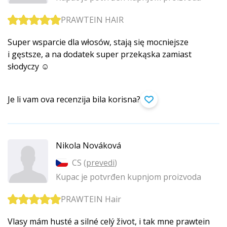
PRAWTEIN HAIR
Super wsparcie dla włosów, stają się mocniejsze
i gęstsze, a na dodatek super przekąska zamiast
słodyczy ☺️
Je li vam ova recenzija bila korisna?
Nikola Nováková
CS (
prevedi
)
Kupac je potvrđen kupnjom proizvoda
PRAWTEIN Hair
Vlasy mám husté a silné celý život, i tak mne prawtein