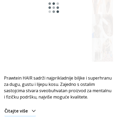
Astro
serija
Za
energiju
i
aktivan
dan
Prawtein HAIR sadrži najprikladnije biljke i superhranu
Za
za dugu, gustu i lijepu kosu. Zajedno s ostalim
opuštanje
sastojcima stvara sveobuhvatan proizvod za mentalnu
i
i fizičku podršku, najviše moguće kvalitete.
večernji
mir
Čitajte više
Za