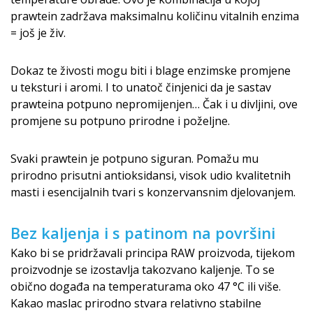
prawtein zadržava maksimalnu količinu vitalnih enzima
= još je živ.
Dokaz te živosti mogu biti i blage enzimske promjene
u teksturi i aromi. I to unatoč činjenici da je sastav
prawteina potpuno nepromijenjen… Čak i u divljini, ove
promjene su potpuno prirodne i poželjne.
Svaki prawtein je potpuno siguran. Pomažu mu
prirodno prisutni antioksidansi, visok udio kvalitetnih
masti i esencijalnih tvari s konzervansnim djelovanjem.
Bez kaljenja i s patinom na površini
Kako bi se pridržavali principa RAW proizvoda, tijekom
proizvodnje se izostavlja takozvano kaljenje. To se
obično događa na temperaturama oko 47 °C ili više.
Kakao maslac prirodno stvara relativno stabilne