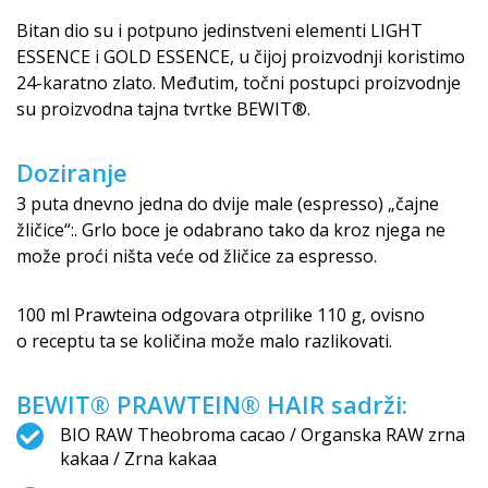
Bitan dio su i potpuno jedinstveni elementi LIGHT
ESSENCE i GOLD ESSENCE, u čijoj proizvodnji koristimo
24-karatno zlato. Međutim, točni postupci proizvodnje
su proizvodna tajna tvrtke BEWIT®.
Doziranje
3 puta dnevno jedna do dvije male (espresso) „čajne
žličice“:. Grlo boce je odabrano tako da kroz njega ne
može proći ništa veće od žličice za espresso.
100 ml Prawteina odgovara otprilike 110 g, ovisno
o receptu ta se količina može malo razlikovati.
BEWIT® PRAWTEIN® HAIR sadrži:
BIO RAW Theobroma cacao / Organska RAW zrna
kakaa / Zrna kakaa