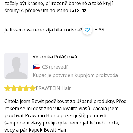
začaly být krásné, přirozeně barevné a také kryjí
šediny! A především houstnou 🙏🏻💖
Je li vam ova recenzija bila korisna?
+ 35
Veronika Poláčková
CS (
prevedi
)
Kupac je potvrđen kupnjom proizvoda
PRAWTEIN Hair
Chtěla jsem Bewit poděkovat za úžasné produkty. Před
rokem se mi dost zhoršila kvalita vlasů. Začala jsem
používat Prawtein Hair a pak si ještě po umytí
šamponem vlasy přeliji oplachem z jablečného octa,
vody a pár kapek Bewit Hair.