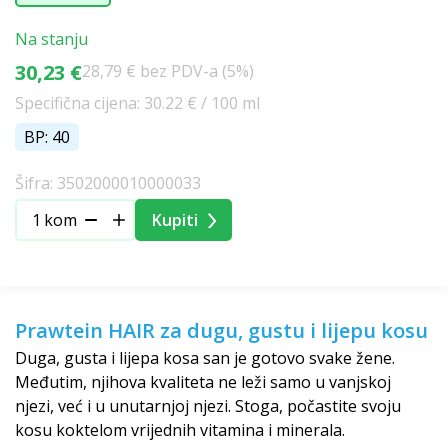
Na stanju
30,23 €
28,79 € bez PDV-a (5%)
Specifična cijena: 30.22 € / 100 ml
BP: 40
Šifra: 3502000010000033
kom
Kupiti
Prawtein HAIR za dugu, gustu i lijepu kosu
Duga, gusta i lijepa kosa san je gotovo svake žene.
Međutim, njihova kvaliteta ne leži samo u vanjskoj
njezi, već i u unutarnjoj njezi. Stoga, počastite svoju
kosu koktelom vrijednih vitamina i minerala.