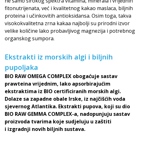
ne samo širokog spektra vitamina, minerala i vrijednih
fitonutrijenata, već i kvalitetnog kakao maslaca, biljnih
proteina i učinkovitih antioksidansa. Osim toga, takva
visokokvalitetna zrna kakaa najbolji su prirodni izvor
velike količine lako probavljivog magnezija i potrebnog
organskog sumpora.
Ekstrakti iz morskih algi i biljnih
pupoljaka
BIO RAW OMEGA COMPLEX obogaćuje sastav
prawteina vrijednim, lako apsorbirajućim
ekstraktima iz BIO certificiranih morskih algi.
Dolaze sa zapadne obale Irske, iz najčišćih voda
sjevernog Atlantika. Ekstrakti pupova, koji su dio
BIO RAW GEMMA COMPLEX-a, nadopunjuju sastav
proizvoda tvarima koje sudjeluju u zaštiti
i izgradnji novih biljnih sustava.