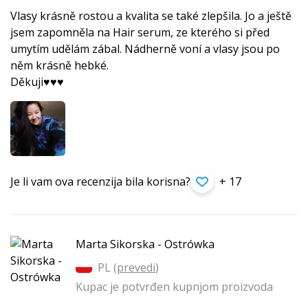
Vlasy krásně rostou a kvalita se také zlepšila. Jo a ještě
jsem zapomněla na Hair serum, ze kterého si před
umytím udělám zábal. Nádherně voní a vlasy jsou po
něm krásně hebké.
Děkuji♥️♥️♥️
Je li vam ova recenzija bila korisna?
+ 17
Marta Sikorska - Ostrówka
PL (
prevedi
)
Kupac je potvrđen kupnjom proizvoda